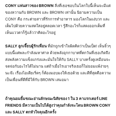
CONY แฟนสาวของ BROWN
สิ่งที่เธอชอบในโลกใบนี้เห็นจะมีแต่
ของหวานกับ BROWN และ BROWN เท่านั้น นิยามความเป็น
CONY คือ กระต่ายสาวที่รักการทำอาหาร มองโลกในแง่บวก และ
เต็มไปด้วยความสดใสอยู่ตลอดเวลา รู้สึกอะไรก็แสดงออกเต็มที่
เห็นแววตาก็รู้แล้วว่าคิดอะไรอยู่
SALLY ลูกเจี๊ยบผู้รักเพื่อน
ที่มักถูกเข้าใจผิดคิดว่าเป็นเป็ด! เห็นจิ๋วๆ
แบบนี้แต่พละกำลังมหาศาล ด้วยพลังอุกกาบาตที่ตกวันที่เธอเกิดจึง
ส่งพลังความแข็งแกร่งและมั่นใจให้กับ SALLY บางครั้งดูเหมือนจะ
จดจ่อกับอะไรได้ไม่นาน แต่ถ้าเมื่อไรเอาจริงเธอก็ไม่ยอมแพ้ง่ายๆ
นะจ๊ะ เรื่องไอเดียเริ่ดๆ ก็ต้องมอบมงให้เธอด้วย และดีที่สุดคือความ
เป็นเพื่อนที่ดีที่มีให้กับ BROWN เสมอมา
ถ้าคุณอมยิ้มขณะอ่านลักษณะนิสัยของ 1 ใน 3 คาแรกเตอร์ LINE
FRIENDS มีความเป็นไปได้สูงว่าคุณกำลังจะโดน BROWN CONY
และ SALLY ตกหัวใจคุณอีกครั้ง