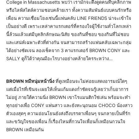
College in Massachusetts พบว่า เรามักจะดึงดูดคนที่บุคลิกภาพ
หรือไลฟ์สไตล์ความชอบคล้ายเรา ทั้งความสัมพันธ์แบบคนรักหรือ
เพื่อน ความเชื่อมโยงเช่นนี้แฟนคลับ LINE FRIENDS น่าจะเข้าใจ
เป็นอย่างดี เพราะเหล่าคาแรกเตอร์ที่ครองใจผู้ใช้งานทั่วโลกเหล่า
นี้ล้วนแล้วแต่มีบุคลิกลักษณะนิสัย ของกินที่ชอบ ของกินที่ไม่ชอบ
และเสน่ห์เฉพาะตัวที่ต่างกัน จนสามารถสร้างแฟนคลับเฉพาะกลุ่ม
ได้อย่างชัดเจน ลองเช็คจาก 3 คาแรกเตอร์ BROWN CONY และ
SALLY ดูก็ได้ว่าคุณมีอะไรบางอย่างคล้ายใครระหว่าง…
BROWN หมีหนุ่มหน้านิ่ง
ที่ดูเหมือนจะไม่ค่อยแสดงอารมณ์ใดๆ
แต่เมื่อไรที่เขินจะเผยให้เห็นแก้มแดงก่ำชัดจนรู้เลยว่าเก็บอาการ
ไม่อยู่ ภายใต้ความนิ่ง BROWN เขาโรแมนติกใช่เล่น พร้อมจะทำ
ทุกอย่างเพื่อ CONY แฟนสาว และยังทะนุถนอม CHOCO น้องสาว
ตัวเองสุดๆ ความอ่อนโยนยังส่งถึงบรรดาเพื่อนๆ จนกลายเป็นที่รัก
และขวัญใจของเพื่อน ก็เรื่องไหนที่กวนใจเพื่อนก็เหมือนกวนใจ
BROWN เหมือนกัน