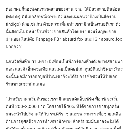
ต่อมาผมก็ลองพัฒนาลวดลายของจาน ชาม ให้มีลวดลายหินอ่อน
(Mable) ที่มีเอกลักษณ์เฉพาะตัว และแน่นอนว่าต้องเป็นสีคราม
(Indigo) ด้วยเช่นกัน ด้วยความที่ผมทำเซรามิกเป็นงานอดิเรก ดัง
นั้นจึงยังไม่มีหน้าร้านที่วางขายสินค้าโดยตรง ส่วนใหญ่จะขาย
ผ่านออนไลน์คือ Fanpage FB : absurd fox และ IG : absurd.fox
มากกว่า”
นกหวีดทิ้งท้ายว่า เพราะมีเพื่อนเป็นพีอาร์ของห้างดังอย่างสยามพา
กอน และดิ เอ็มควอเทีย และเคยเป็นศิษย์เก่าศูนย์ศิลปาชีพบางไทร
ฉะนั้นพอมีการออกบูธที่ไหนเขาก็จะได้รับการชักชวนให้ไปออก
ร้านขายเซรามิกเสมอ
“สำหรับราคาเริ่มต้นของเซรามิกแบรนด์แอ็บเซิร์ด ฟ็อกซ์ จะเริ่ม
ต้นที่ 200-3,000 บาท โดยรายได้ 10% ที่ได้จากการขายทุกครั้ง
ผมจะนำไปบริจาคให้กับ รพ.ศิริราช และรพ.รามาฯ เพื่อช่วยเหลือ
ด้านการกุศลด้วย การทำเซรามิกขาย สำหรับผมมันอาจจะไม่ได้