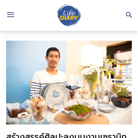
สร้างสรรค์ศิลปะลงบนงานเซรามิก