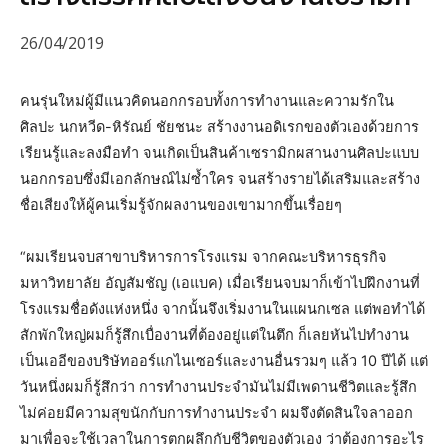
26/04/2019
คนรุ่นใหม่ผู้มีแนวคิดนอกกรอบทั้งการทำงานและความรักใน
ศิลปะ นกหวีด-หิรัณย์ ชัยชนะ สร้างงานอดิเรกของตัวเองด้วยการ
เรียนรู้และลงมือทำ จนเกิดเป็นสินค้าเซรามิกผสานงานศิลปะแบบ
นอกกรอบซึ่งมีเอกลักษณ์ไม่ซ้ำใคร จนสร้างรายได้เสริมและสร้าง
ชื่อเสียงให้ผู้คนเริ่มรู้จักผลงานของเขามากขึ้นเรื่อยๆ
“ผมเรียนจบสาขาบริหารการโรงแรม จากคณะบริหารธุรกิจ
มหาวิทยาลัย อัญสัมชัญ (เอแบค) เมื่อเรียนจบมาก็เข้าไปฝึกงานที่
โรงแรมชื่อดังแห่งหนึ่ง จากนั้นจึงเริ่มงานในแผนกเซล แต่พอทำได้
สักพักใหญ่ผมก็รู้สึกเบื่องานที่ต้องอยู่แต่ในตึก ก็เลยหันไปทำงาน
เป็นเออีของบริษัทออร์แกไนเซอร์และงานอื่นรวมๆ แล้ว 10 ปีได้ แต่
วันหนึ่งผมก็รู้สึกว่า การทำงานประจำมันไม่มีเพดานชีวิตและรู้สึก
ไม่ค่อยมีความสุขนักกับการทำงานประจำ ผมจึงตัดสินใจลาออก
มาเพื่อจะใช้เวลาในการตกผลึกกับชีวิตของตัวเอง ว่าต้องการอะไร