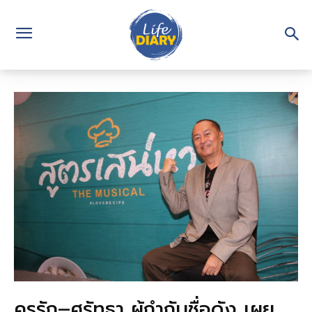
ครูรัก–ศรัทธา ผู้กำกับชื่อดัง เผย