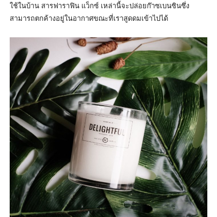
ใช้ในบ้าน สารฟาราฟิน แว็กซ์ เหล่านี้จะปล่อยก๊าซเบนซินซึ่ง
สามารถตกค้างอยู่ในอากาศขณะที่เราสูดดมเข้าไปได้