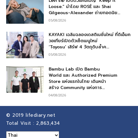
Levi’s® เปิดตัวแคมเปญ “Keep it
Loose.” นำโดย ROSÉ และ Shai
Gilgeous-Alexander ถ่ายทอดนิย...
05/08/2026
KAYAKI เฉลิมฉลองเดสติเนชั่นใหม่ ที่ดิเอ็มค
วอเทียร์เปิดตัวเซ็ตเมนูใหม่
‘Toyosu’ เสิร์ฟ 4 วัตถุดิบล้ำค...
05/08/2026
Bambu Lab เปิด Bambu
World และ Authorized Premium
Store แห่งแรกในไทย เดินหน้า
สร้าง Community แห่งการ...
04/08/2026
© 2019
lifediary.net
Total Visit :
2,863,434