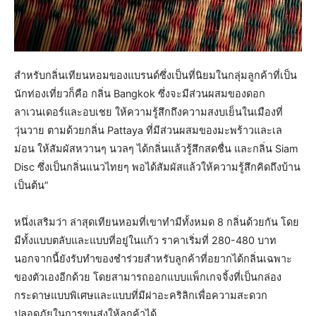
สำหรับกลิ่นเทียนหอมของแบรนด์ซึ่งเป็นที่นิยมในกลุ่มลูกค้าที่เป็น
นักท่องเที่ยวก็คือ กลิ่น Bangkok ซึ่งจะมีส่วนผสมของดอก
ลาเวนเดอร์และอบเชย ให้ความรู้สึกถึงความสงบเย็นในเมืองที่
วุ่นวาย ตามด้วยกลิ่น Pattaya ที่มีส่วนผสมของมะพร้าวและเล
ม่อน ให้สัมผัสหวานๆ นวลๆ ได้กลิ่นแล้วรู้สึกสดชื่น และกลิ่น Siam
Disc ซึ่งเป็นกลิ่นแนวไทยๆ พอได้สัมผัสแล้วให้ความรู้สึกคิดถึงบ้าน
เป็นต้น”
หนึ่งเสริมว่า ล่าสุดเทียนหอมที่เขาทำมีทั้งหมด 8 กลิ่นด้วยกัน โดย
มีทั้งแบบตลับและแบบที่อยู่ในแก้ว ราคาเริ่มที่ 280-480 บาท
นอกจากนี้ยังรับทำของชำร่วยสำหรับลูกค้าที่อยากได้กลิ่นเฉพาะ
ของตัวเองอีกด้วย โดยสามารถออกแบบแพ็กเกจจิ้งที่เป็นกล่อง
กระดาษแบบพิเศษและแบบที่มีฝาอะคริลิกเพื่อความสะดวก
ปลอดภัยในการขนส่งให้ลูกค้าได้