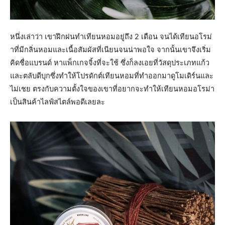
หนึ่งเล่าว่า เขาฝึกฝนทำเทียนหอมอยู่ถึง 2 เดือน จนได้เทียนอโรม่
าที่มีกลิ่นหอมและเนื้อสัมผัสที่เนียนจนน่าพอใจ จากนั้นเขาจึงเริ่ม
คิดชื่อแบรนด์ หาแพ็กเกจจิ้งที่จะใช้ ซึ่งก็ลงเอยที่วัสดุประเภทแก้ว
และตลับดีบุกซึ่งทำให้โปรดักต์เทียนหอมที่ทำออกมาดูโมเดิร์นและ
ไม่เชย ตรงกับความตั้งใจของเขาที่อยากจะทำให้เทียนหอมอโรม่า
เป็นสินค้าไลฟ์สไตล์พอดีเลยละ