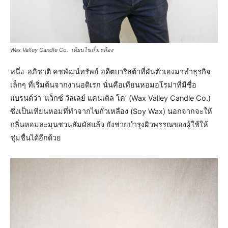
Wax Valley Candle Co. เทียนไขถั่วเหลือง
หนึ่ง-อภิชาติ คชพัฒน์ทรัพย์ อดีตบาริสต้าที่ผันตัวเองมาทำธุรกิจ
เล็กๆ ที่เริ่มต้นจากงานอดิเรก นั่นคือเทียนหอมอโรม่าที่มีชื่อ
แบรนด์ว่า ‘แว็กซ์ วัลเลย์ แคนเดิล โค’ (Wax Valley Candle Co.)
ซึ่งเป็นเทียนหอมที่ทำจากไขถั่วเหลือง (Soy Wax) นอกจากจะให้
กลิ่นหอมละมุนชวนสัมผัสแล้ว ยังช่วยบำรุงผิวพรรณของผู้ใช้ให้
ชุ่มชื่นได้อีกด้วย