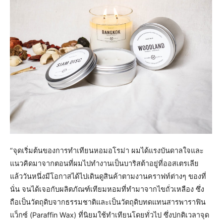
“จุดเริ่มต้นของการทำเทียนหอมอโรม่า ผมได้แรงบันดาลใจและ
แนวคิดมาจากตอนที่ผมไปทำงานเป็นบาริสต้าอยู่ที่ออสเตรเลีย
แล้ววันหนึ่งมีโอกาสได้ไปเดินดูสินค้าตามงานคราฟท์ต่างๆ ของที่
นั่น จนได้เจอกับผลิตภัณฑ์เทียมหอมที่ทำมาจากไขถั่วเหลือง ซึ่ง
ถือเป็นวัตถุดิบจากธรรมชาติและเป็นวัตถุดิบทดแทนสารพาราฟิน
แว็กซ์ (Paraffin Wax) ที่นิยมใช้ทำเทียนโดยทั่วไป ซึ่งปกติเวลาจุด