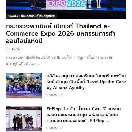
Events : อัพเดตงานอีเวนต์สุดปัง!
กระทรวงพาณิชย์ เปิดเวที Thailand e-
Commerce Expo 2026 มหกรรมการค้า
ออนไลน์แห่งปี
08/08/2026
กระทรวงพาณิชย์เดินหน้าขับเคลื่อนนโยบายรัฐบาลในการยกระดับ
เศรษฐกิจดิจิทัลและ...
อลิอันซ์ อยุธยา ส่งเสริมคนไทยเตรียมพร้อม
รับมือวิกฤต เปิดพื้นที่ “Level Up the Care
by Allianz Ayudhy...
07/08/2026
FitFlop เปิดตัว ‘น้ำตาล-ทิพนารี’ แบรนด์
แอมบาสเดอร์คนล่าสุด พร้อมชวนสัมผัส
ความสบายของรองเท้า FitFlop ...
07/08/2026