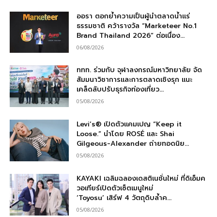
ออรา ตอกย้ำความเป็นผู้นำตลาดน้ำแร่
ธรรมชาติ คว้ารางวัล “Marketeer No.1
Brand Thailand 2026” ต่อเนื่อง...
06/08/2026
ททท. ร่วมกับ จุฬาลงกรณ์มหาวิทยาลัย จัด
สัมมนาวิชาการและการตลาดเชิงรุก แนะ
เคล็ดลับปรับธุรกิจท่องเที่ยว...
05/08/2026
Levi’s® เปิดตัวแคมเปญ “Keep it
Loose.” นำโดย ROSÉ และ Shai
Gilgeous-Alexander ถ่ายทอดนิย...
05/08/2026
KAYAKI เฉลิมฉลองเดสติเนชั่นใหม่ ที่ดิเอ็มค
วอเทียร์เปิดตัวเซ็ตเมนูใหม่
‘Toyosu’ เสิร์ฟ 4 วัตถุดิบล้ำค...
05/08/2026