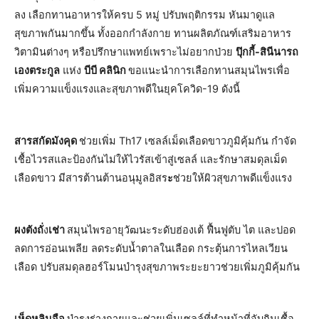
ลง เลือกทานอาหารให้ครบ 5 หมู่ ปรับพฤติกรรม หันมาดูแล
สุขภาพกันมากขึ้น ทั้งออกกำลังกาย ทานผลิตภัณฑ์เสริมอาหาร
วิตามินต่างๆ หรือปรึกษาแพทย์เพราะไม่อยากป่วย
ปุ๊กกี้-สินีนารถ
เองตระกูล
แห่ง
บีบี คลินิก
ขอแนะนำการเลือกทานสมุนไพรเพื่อ
เพิ่มความแข็งแรงและสุขภาพดีในยุคโควิด-19 ดังนี้
สารสกัดมังคุด
ช่วยเพิ่ม Th17 เซลล์เม็ดเลือดขาวภูมิคุ้มกัน กำจัด
เชื้อไวรสและป้องกันไม่ให้ไวรัสเข้าสู่เซลล์ และรักษาสมดุลเม็ด
เลือดขาว มีสารต้านต้านอนุมูลอิสร
ะ
ช่วยให้ผิวสุขภาพดีแข็งแรง
ผงตังถั่
ง
เช่า
สมุนไพรอายุวัฒนะระดับฮ่องเต้ ฟื้นฟูตับ ไต และปอด
ลดการอ่อนเพลีย ลดระดับน้ำตาลในเลือด กระตุ้นการไหลเวียน
เลือด ปรับสมดุลฮอร์โมนบำรุงสุขภาพระยะยาวช่วยเพิ่มภูมิคุ้มกัน
เห็ดหลินจือ
บำรุงร่างกายและช่วยเพิ่มเซลล์ที่ทำหน้าที่จับกินเชื้อ