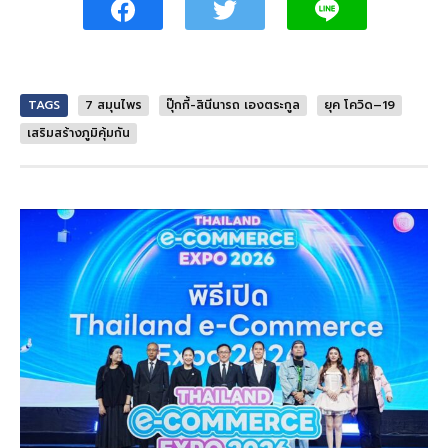
TAGS
7 สมุนไพร
ปุ๊กกี้-สินีนารถ เองตระกูล
ยุค โควิด–19
เสริมสร้างภูมิคุ้มกัน