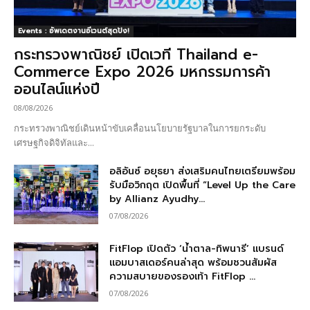
Events : อัพเดตงานอีเวนต์สุดปัง!
กระทรวงพาณิชย์ เปิดเวที Thailand e-
Commerce Expo 2026 มหกรรมการค้า
ออนไลน์แห่งปี
08/08/2026
กระทรวงพาณิชย์เดินหน้าขับเคลื่อนนโยบายรัฐบาลในการยกระดับ
เศรษฐกิจดิจิทัลและ...
อลิอันซ์ อยุธยา ส่งเสริมคนไทยเตรียมพร้อม
รับมือวิกฤต เปิดพื้นที่ “Level Up the Care
by Allianz Ayudhy...
07/08/2026
FitFlop เปิดตัว ‘น้ำตาล-ทิพนารี’ แบรนด์
แอมบาสเดอร์คนล่าสุด พร้อมชวนสัมผัส
ความสบายของรองเท้า FitFlop ...
07/08/2026