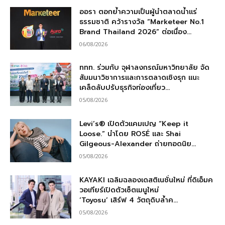
ออรา ตอกย้ำความเป็นผู้นำตลาดน้ำแร่
ธรรมชาติ คว้ารางวัล “Marketeer No.1
Brand Thailand 2026” ต่อเนื่อง...
06/08/2026
ททท. ร่วมกับ จุฬาลงกรณ์มหาวิทยาลัย จัด
สัมมนาวิชาการและการตลาดเชิงรุก แนะ
เคล็ดลับปรับธุรกิจท่องเที่ยว...
05/08/2026
Levi’s® เปิดตัวแคมเปญ “Keep it
Loose.” นำโดย ROSÉ และ Shai
Gilgeous-Alexander ถ่ายทอดนิย...
05/08/2026
KAYAKI เฉลิมฉลองเดสติเนชั่นใหม่ ที่ดิเอ็มค
วอเทียร์เปิดตัวเซ็ตเมนูใหม่
‘Toyosu’ เสิร์ฟ 4 วัตถุดิบล้ำค...
05/08/2026