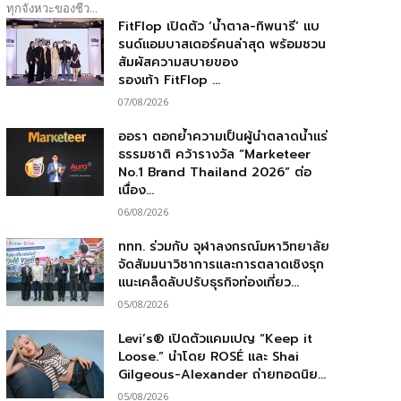
ทุกจังหวะของชีว...
FitFlop เปิดตัว ‘น้ำตาล-ทิพนารี’ แบ
รนด์แอมบาสเดอร์คนล่าสุด พร้อมชวน
สัมผัสความสบายของ
รองเท้า FitFlop ...
07/08/2026
ออรา ตอกย้ำความเป็นผู้นำตลาดน้ำแร่
ธรรมชาติ คว้ารางวัล “Marketeer
No.1 Brand Thailand 2026” ต่อ
เนื่อง...
06/08/2026
ททท. ร่วมกับ จุฬาลงกรณ์มหาวิทยาลัย
จัดสัมมนาวิชาการและการตลาดเชิงรุก
แนะเคล็ดลับปรับธุรกิจท่องเที่ยว...
05/08/2026
Levi’s® เปิดตัวแคมเปญ “Keep it
Loose.” นำโดย ROSÉ และ Shai
Gilgeous-Alexander ถ่ายทอดนิย...
05/08/2026