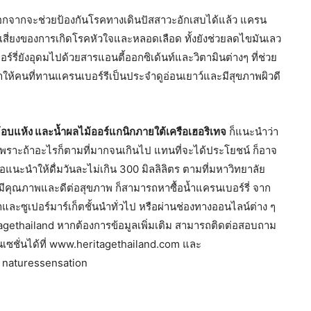
นอกจากจะช่วยป้องกันโรคทางเดินปัสสาวะอักเสบได้แล้ว แครน
ามเสี่ยงของการเกิดโรคหัวใจและหลอดเลือด ทั้งยังช่วยลดไขมันเลว
ร์รี่ยังอุดมไปด้วยสารแอนตี้ออกซิเด้นท์และวิตามินต่างๆ ที่ช่วย
ให้คนที่ทานแครนเบอร์รีเป็นประจำดูอ่อนเยาว์และมีสุขภาพผิวดี
ม้อบแห้ง และน้ำผลไม้ออร์แกนิกภายใต้เครือเฮอริเทจ
ก็แนะนำว่า
เพราะถ้าอะไรก็ตามที่มากจนเกินไป แทนที่จะได้ประโยชน์ ก็อาจ
นะนำให้ดื่มวันละไม่เกิน 300 มิลลิลิตร ตามที่มหาวิทยาลัย
ที่มีคุณภาพและดีต่อสุขภาพ ก็สามารถหาซื้อน้ำแครนเบอร์รี่ จาก
ค้าและซูเปอร์มาร์เก็ตชั้นนำทั่วไป หรือผ่านช่องทางออนไลน์ต่าง ๆ
tagethailand หากต้องการข้อมูลเพิ่มเติม สามารถติดต่อสอบถาม
นเซชั่นได้ที่ www.heritagethailand.com และ
 naturessensation