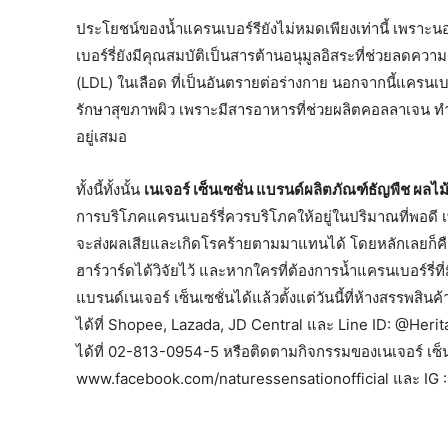
ประโยชน์ของน้ำแครนเบอร์รียังไม่หมดเพียงเท่านี้ เพราะ
เบอร์รี่ยังมีคุณสมบัติเป็นสารต้านอนุมูลอิสระที่ช่วยลดคว
(LDL) ในเลือด ที่เป็นอันตรายต่อร่างกาย นอกจากนี้แครนเบอ
รักษาสุขภาพผิว เพราะมีสารอาหารที่ช่วยผลิตคอลลาเจน ทำ
อยู่เสมอ
ทั้งนี้ทั้งนั้น
เนเจอร์ เซ็นเซชั่น แบรนด์ผลิตภัณฑ์ธัญพืช ผลไ
การบริโภคแครนเบอร์รี่ควรบริโภคให้อยู่ในปริมาณที่พอดี 
จะส่งผลเสียและเกิดโรคร้ายตามมาแทนได้ โดยหลักเลยก็คือแ
ฮาร์วาร์ดได้วิจัยไว้ และหากใครที่ต้องการน้ำแครนเบอร์รี่
แบรนด์เนเจอร์ เซ็นเซชั่นได้แล้วตั้งแต่วันนี้ที่ห้างสรรพสิน
ได้ที่ Shopee, Lazada, JD Central และ Line ID: @Heri
ได้ที่ 02-813-0954-5 หรือติดตามกิจกรรมของเนเจอร์ เซ็
www.facebook.com/naturessensationofficial และ IG :