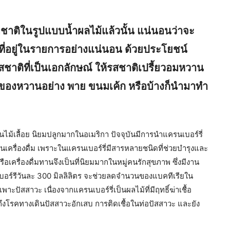
ชาติในรูปแบบน้ำผลไม้แล้วนั้น แน่นอนว่าจะ
นๆ ที่อยู่ในรายการอย่างแน่นอน ด้วยประโยชน์
าติที่เป็นเอกลักษณ์ ให้รสชาติเปรี้ยวอมหวาน
นูของหวานอย่าง พาย ขนมเค้ก หรือบ้างก็นำมาทำ
เป็นไม้เลื้อย นิยมปลูกมากในอเมริกา ปัจจุบันมีการนำแครนเบอร์รี่
ครื่องดื่ม เพราะในแครนเบอร์รี่มีสารหลายชนิดที่ช่วยบำรุงและ
อเครื่องดื่มทานจึงเป็นที่นิยมมากในหมู่คนรักสุขภาพ ซึ่งมีงาน
นเบอร์รีวันละ 300 มิลลิลิตร จะช่วยลดจำนวนของแบคทีเรียใน
ะปัสสาวะ เนื่องจากแครนเบอร์รี่เป็นผลไม้ที่มีฤทธิ์ฆ่าเชื้อ
ถึงโรคทางเดินปัสสาวะอักเสบ การติดเชื้อในท่อปัสสาวะ และยัง