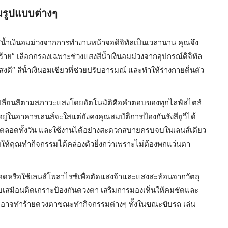
มรูปแบบต่างๆ
สงสีน้ำเงินอมม่วงจากการทำงานหน้าจอดิจิทัลเป็นเวลานาน คุณจึง
าย” เลือกกรองเฉพาะช่วงแสงสีน้ำเงินอมม่วงจากอุปกรณ์ดิจิทัล
ดี” สีน้ำเงินอมเขียวที่ช่วยปรับอารมณ์ และทำให้ร่างกายตื่นตัว
่เปลี่ยนสีตามสภาวะแสงโดยอัตโนมัติคือคำตอบของทุกไลฟ์สไตล์
ออยู่ในอาคารเลนส์จะใสแต่ยังคงคุณสมบัติการป้องกันรังสียูวีได้
าตลอดทั้งวัน และใช้งานได้อย่างสะดวกสบายครบจบในเลนส์เดียว
ให้คุณทำกิจกรรมได้คล่องตัวยิ่งกว่าเพราะไม่ต้องพกแว่นตา
หรือใช้เลนส์โพลาไรซ์เพื่อตัดแสงจ้าและแสงสะท้อนจากวัตถุ
ียบเสมือนติดเกราะป้องกันดวงตา เสริมการมองเห็นให้คมชัดและ
ที่อาจทำร้ายดวงตาขณะทำกิจกรรมต่างๆ ทั้งในขณะขับรถ เล่น