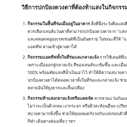
วิธีการปกป้องดวงตาที่ต้องท้าแสงในกิจกรร
กิจกรรมในพื้นที่ร่มเมื่ออยู่ในอาคาร
สิ่งที่พึงระวังคือแ
ควรเลือกเลนส์แว่นตาที่สามารถปกป้องดวงตาจาก “แสงร้
และหลอดฟลูออเรสเซนต์ที่เป็นอันตราย ในขณะที่ให้ “แสง
แอคทีฟ ผ่านเข้าสู่ดวงตาได้
กิจกรรมแอคทีฟทั้งในที่ร่มและกลางแจ้ง
การใช้เลนส์ที
เพราะเมื่อออกสู่กลางแจ้ง สีของเลนส์จะเข้มขึ้น และเมื่
100% พร้อมตัดแสงสีน้ำเงินเอาไว้ ทำให้มีความสบายต
ปกป้องดวงตาได้ตลอดเวลาทั้งในที่ร่มและกลางแจ้ง ช่วย
หลายอันให้ยุ่งยากและสิ้นเปลือง
กิจกรรมท้าแสงกลางแจ้งหรือแดดจัด
ควรสวมแว่นกันแดด
ไม่ว่าจะเป็นผิวถนน เงากระจก หรือผิวสะท้อนอื่นๆ เปร
สบายตามากยิ่งขึ้น ช่วยให้คุณหมดกังวลกับแสงรอบตัว
กีฬา เดินทางท่องเที่ยว ฯลฯ