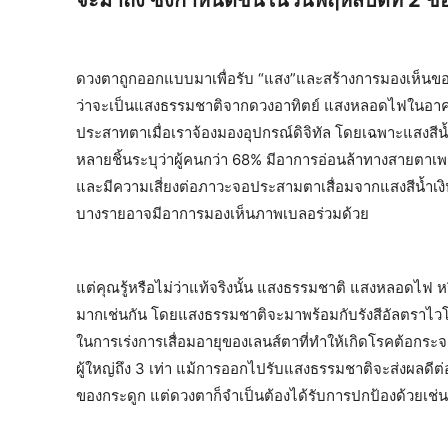
ดวงตาถูกออกแบบมาเพื่อรับ “แสง”และสร้างการมองเห็นข
ว่าจะเป็นแสงธรรมชาติจากดวงอาทิตย์ แสงหลอดไฟในอาคาร 
ประสาทตาเมื่อเราจ้องมองอุปกรณ์ดิจิทัล โดยเฉพาะแสงสีน้ำ
หลายชิ้นระบุว่าผู้คนกว่า 68% มีอาการอ่อนล้าทางสายตาเพ
และมีความเสี่ยงต่อภาวะจอประสามตาเสื่อมจากแสงสีน้ำเงิ
บางรายอาจมีอาการมองเห็นภาพเบลอร่วมด้วย
แต่คุณรู้หรือไม่ว่าแท้จริงนั้น แสงธรรมชาติ แสงหลอดไ
มากเช่นกัน โดยแสงธรรมชาติจะมาพร้อมกับรังสีอัลตราไวโอเ
ในการเร่งการเสื่อมอายุของเลนส์ตาที่ทำให้เกิดโรคต้อกระจ
ผู้ใหญ่ถึง 3 เท่า แม้การออกไปรับแสงธรรมชาติจะส่งผลดีต่
ของกระดูก แต่ดวงตาก็จำเป็นต้องได้รับการปกป้องด้วยเช่น