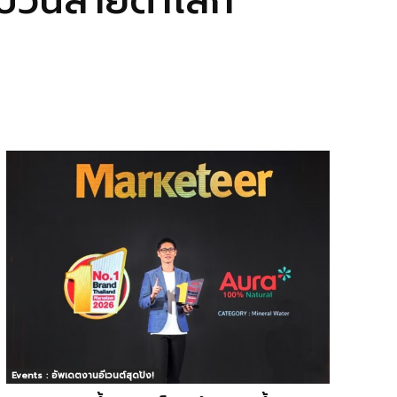
บวันสายตาโลก
Events : อัพเดตงานอีเวนต์สุดปัง!