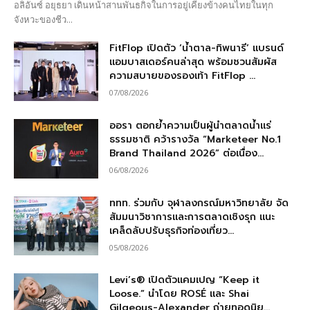
อลิอันซ์ อยุธยา เดินหน้าสานพันธกิจในการอยู่เคียงข้างคนไทยในทุก
จังหวะของชีว...
FitFlop เปิดตัว ‘น้ำตาล-ทิพนารี’ แบรนด์
แอมบาสเดอร์คนล่าสุด พร้อมชวนสัมผัส
ความสบายของรองเท้า FitFlop ...
07/08/2026
ออรา ตอกย้ำความเป็นผู้นำตลาดน้ำแร่
ธรรมชาติ คว้ารางวัล “Marketeer No.1
Brand Thailand 2026” ต่อเนื่อง...
06/08/2026
ททท. ร่วมกับ จุฬาลงกรณ์มหาวิทยาลัย จัด
สัมมนาวิชาการและการตลาดเชิงรุก แนะ
เคล็ดลับปรับธุรกิจท่องเที่ยว...
05/08/2026
Levi’s® เปิดตัวแคมเปญ “Keep it
Loose.” นำโดย ROSÉ และ Shai
Gilgeous-Alexander ถ่ายทอดนิย...