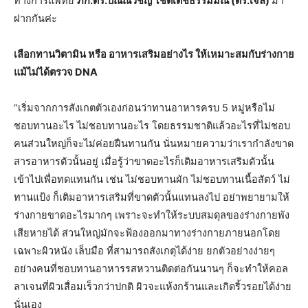
ทางการแพทย์
ภก.ดร.ปัณณวิชญ์ โชติเตชธรรมมณี (ดร.เจล)
มา
ฝากกันค่ะ
เลือกทานวิตามิน หรือ อาหารเสริมอย่างไร ให้เหมาะสมกับร่างกาย
แม้ไม่ได้ตรวจ DNA
“เริ่มจากการสังเกตตัวเองก่อนว่าทานอาหารครบ 5 หมู่หรือไม่
ชอบทานอะไร ไม่ชอบทานอะไร โดยธรรมชาติแล้วอะไรที่ไม่ชอบ
คนส่วนใหญ่ก็จะไม่ค่อยฝืนทานกัน นั่นหมายความว่าเรากำลังขาด
สารอาหารตัวนั้นอยู่ เมื่อรู้ว่าขาดอะไรก็เติมอาหารเสริมตัวนั้น
เข้าไปเพื่อทดแทนกัน เช่น ไม่ชอบทานผัก ไม่ชอบทานเนื้อสัตว์ ไม่
ทานแป้ง ก็เติมอาหารเสริมที่ขาดตัวนั้นแทนลงไป อย่าพยายามให้
ร่างกายขาดอะไรมากๆ เพราะจะทำให้ระบบสมดุลของร่างกายพัง
เสียหายได้ ส่วนใหญ่มักจะฟ้องออกมาทางร่างกายภายนอกโดย
เฉพาะผิวหนัง เล็บมือ ที่สามารถสังเกตุได้ง่าย ยกตัวอย่างง่ายๆ
อย่างคนที่ชอบทานอาหารรสหวานติดต่อกันนานๆ ก็จะทำให้คอล
ลาเจนที่ผิวเสื่อมเร็วกว่าปกติ ผิวจะแห้งกร้านและเกิดริ้วรอยได้ง่าย
นั่นเอง