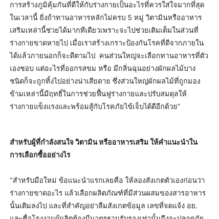
การสร้างภูมิคุ้มกันที่ดีให้กับร่างกายเป็นอะไรที่ควรใส่ใจมากที่สุด
ในเวลานี้ ยิ่งถ้าทานอาหารหลักไม่ครบ 5 หมู่ วิตามินหรืออาหาร
เสริมเหล่านี้ช่วยได้มากทีเดียวเพราะจะไปช่วยเติมเต็มในส่วนที่
ร่างกายขาดหายไป เมื่อเราสร้างเกราะป้องกันโรคที่ดีจากภายใน
ได้แล้วภายนอกก็จะดีตามไป คนส่วนใหญ่จะเลือกทานอาหารที่ตัว
เองชอบ แต่อะไรที่ออกรสขม หรือ มีกลิ่นฉุนอย่างผักผลไม้บาง
ชนิดก็จะถูกทิ้งไปอย่างน่าเสียดาย ซึ่งส่วนใหญ่ผักผลไม้ที่ถูกมอง
ข้ามเหล่านี้มีฤทธิ์ในการช่วยฟื้นฟูร่างกายและปรับสมดุลให้
ร่างกายแข็งแรงและพร้อมสู้กับโรคภัยไข้เจ็บได้ดีอีกด้วย”
สำหรับผู้ที่กำลังสนใจ วิตามิน หรืออาหารเสริม ให้คำแนะนำใน
การเลือกซื้ออย่างไร
“สำหรับมือใหม่ ข้อแนะนำแรกเลยคือ ให้ลองสังเกตตัวเองก่อนว่า
ร่างกายขาดอะไร แล้วเลือกผลิตภัณฑ์ที่มีส่วนผสมของสารอาหาร
นั้นเติมลงไป และที่สำคัญอย่าลืมสังเกตข้อมูล เลขที่จดแจ้ง อย.
และชื่อโรงงานผู้ผลิตต้องมีมาตรฐานรับรองเท่านั้นถึงจะปลอดภัย