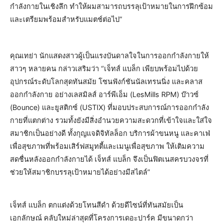
กำลังกายในเชิงลึก ทำให้ผมสามารถบรรลุเป้าหมายในการฝึกซ้อม
และเตรียมพร้อมสำหรับแมตช์ต่อไป”
คุณเทย่า นักแสดงสาวผู้เป็นแรงบันดาลใจในการออกกำลังกายให้
สาวๆ หลายคน กล่าวเสริมว่า “เจ็ทส์ แบล็ก เพียบพร้อมไปด้วย
อุปกรณ์ระดับโลกสุดทันสมัย โซนฟังก์ชันนัลเทรนนิ่ง และคลาส
ออกกำลังกาย อย่างเลสมิลส์ อาร์พีเอ็ม (LesMills RPM) บ๊าวซ์
(Bounce) และยูสติกซ์ (USTIX) ที่มอบประสบการณ์การออกกำลัง
กายที่แตกต่าง รวมทั้งยังมีสิ่งอำนวยความสะดวกที่เข้าใจและใส่ใจ
สมาชิกเป็นอย่างดี ทั้งกุญแจดิจิทัลล็อก บริการผ้าขนหนู และคาเฟ่
เพื่อสุขภาพที่พร้อมเสิร์ฟสมูทตี้และเมนูเพื่อสุขภาพ ให้เติมความ
สดชื่นหลังออกกำลังกายได้ เจ็ทส์ แบล็ก จึงเป็นฟิตเนสครบวงจรที่
ช่วยให้สมาชิกบรรลุเป้าหมายได้อย่างมีสไตล์”
เจ็ทส์ แบล็ก ตกแต่งด้วยโทนสีดำ ด้วยดีไซน์ที่ทันสมัยเป็น
เอกลักษณ์ คลับใหม่ล่าสุดที่โครงการเดอะปาร์ค มีขนาดกว่า