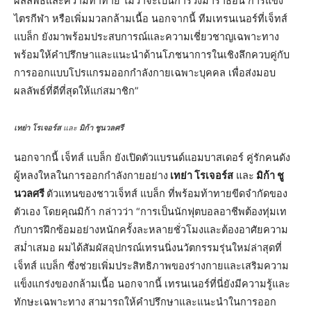
ผลลัพธ์และความท้าทาย ไม่ว่าจะเป็นการวิ่งมาราธอน การแข่ง
ไตรกีฬา หรือเพิ่มมวลกล้ามเนื้อ นอกจากนี้ ทีมเทรนเนอร์ที่เจ็ทส์
แบล็ก ยังมาพร้อมประสบการณ์และความเชี่ยวชาญเฉพาะทาง
พร้อมให้คำปรึกษาและแนะนำด้านโภชนาการในเชิงลึกควบคู่กับ
การออกแบบโปรแกรมออกกำลังกายเฉพาะบุคคล เพื่อส่งมอบ
ผลลัพธ์ที่ดีที่สุดให้แก่สมาชิก”
เทย่า โรเจอร์ส
และ
มิก้า ชูนวลศรี
นอกจากนี้ เจ็ทส์ แบล็ก ยังเปิดตัวแบรนด์แอมบาสเดอร์ คู่รักคนดัง
ผู้หลงใหลในการออกกำลังกายอย่าง
เทย่า โรเจอร์ส
และ
มิก้า ชู
นวลศรี
ตัวแทนของชาวเจ็ทส์ แบล็ก ที่พร้อมท้าทายขีดจำกัดของ
ตัวเอง โดยคุณมิก้า กล่าวว่า “การเป็นนักฟุตบอลอาชีพต้องทุ่มเท
กับการฝึกซ้อมอย่างหนักครั้งละหลายชั่วโมงและต้องอาศัยความ
สม่ำเสมอ ผมได้สัมผัสอุปกรณ์เทรนนิ่งนวัตกรรมรุ่นใหม่ล่าสุดที่
เจ็ทส์ แบล็ก ซึ่งช่วยเพิ่มประสิทธิภาพของร่างกายและเสริมความ
แข็งแกร่งของกล้ามเนื้อ นอกจากนี้ เทรนเนอร์ที่นี่ยังมีความรู้และ
ทักษะเฉพาะทาง สามารถให้คำปรึกษาและแนะนำในการออก