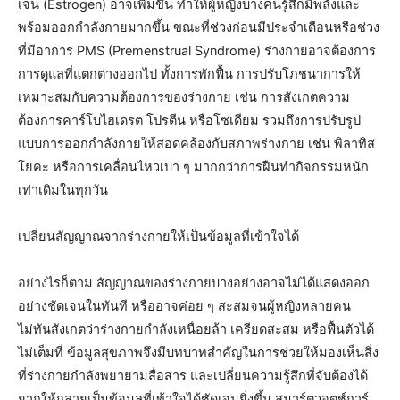
เจน (Estrogen) อาจเพิ่มขึ้น ทำให้ผู้หญิงบางคนรู้สึกมีพลังและ
พร้อมออกกำลังกายมากขึ้น ขณะที่ช่วงก่อนมีประจำเดือนหรือช่วง
ที่มีอาการ PMS (Premenstrual Syndrome) ร่างกายอาจต้องการ
การดูแลที่แตกต่างออกไป ทั้งการพักฟื้น การปรับโภชนาการให้
เหมาะสมกับความต้องการของร่างกาย เช่น การสังเกตความ
ต้องการคาร์โบไฮเดรต โปรตีน หรือโซเดียม รวมถึงการปรับรูป
แบบการออกกำลังกายให้สอดคล้องกับสภาพร่างกาย เช่น พิลาทิส
โยคะ หรือการเคลื่อนไหวเบา ๆ มากกว่าการฝืนทำกิจกรรมหนัก
เท่าเดิมในทุกวัน
เปลี่ยนสัญญาณจากร่างกายให้เป็นข้อมูลที่เข้าใจได้
อย่างไรก็ตาม สัญญาณของร่างกายบางอย่างอาจไม่ได้แสดงออก
อย่างชัดเจนในทันที หรืออาจค่อย ๆ สะสมจนผู้หญิงหลายคน
ไม่ทันสังเกตว่าร่างกายกำลังเหนื่อยล้า เครียดสะสม หรือฟื้นตัวได้
ไม่เต็มที่ ข้อมูลสุขภาพจึงมีบทบาทสำคัญในการช่วยให้มองเห็นสิ่ง
ที่ร่างกายกำลังพยายามสื่อสาร และเปลี่ยนความรู้สึกที่จับต้องได้
ยากให้กลายเป็นข้อมูลที่เข้าใจได้ชัดเจนยิ่งขึ้น สมาร์ตวอตช์การ์