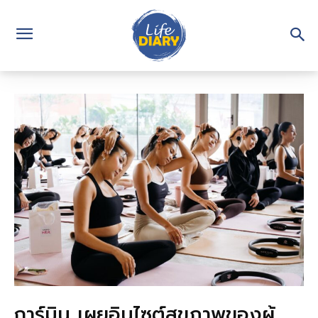
การ์มิน เผยอินไซต์สุขภาพของผู้