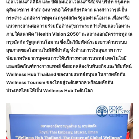
เอส เวลเนส คลินิก และ บีดีเอ็มเอส เวลเนส รีสอร์ท บริษัท กรุงเทพ
ดุสิตเวชการ จำกัด (มหาชน) ได้รับเกียรติจาก นางสาววารุณี ปั้น
กระจ่าง เอกอัครราชทูต ณ กรุงมัสกัต รัฐสุลต่านโอมาน เพื่อหารือ
แนวทางสานต่อความร่วมมือด้านสุขภาพระหว่างไทยและโอมาน
ภายใต้แนวคิด “Health Vision 2050” ณ สถานเอกอัครราชทูต ณ
กรุงมัสกัต รัฐสุลต่านโอมาน ซึ่งเป็นวิสัยทัศน์ระยะยาวด้านระบบ
สุขภาพของโอมานในมิติที่สำคัญ ทั้งด้านการเงินสุขภาพ การ
พัฒนาทรัพยากรบุคคล การให้บริการทางการแพทย์ เทคโนโลยี
และผลิตภัณฑ์ทางการแพทย์ ซึ่งสอดคล้องกับพันธกิจและวิสัยทัศน์
Wellness Hub Thailand ของนายแพทย์ตนุพล ในการผลักดัน
Wellness Tourism ของไทยสู่ระดับสากล พร้อมผลักดัน
ประเทศไทยให้เป็น Wellness Hub ระดับโลก