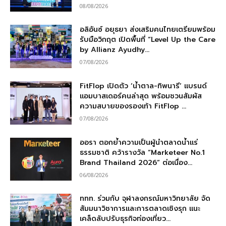
08/08/2026
อลิอันซ์ อยุธยา ส่งเสริมคนไทยเตรียมพร้อม
รับมือวิกฤต เปิดพื้นที่ “Level Up the Care
by Allianz Ayudhy...
07/08/2026
FitFlop เปิดตัว ‘น้ำตาล-ทิพนารี’ แบรนด์
แอมบาสเดอร์คนล่าสุด พร้อมชวนสัมผัส
ความสบายของรองเท้า FitFlop ...
07/08/2026
ออรา ตอกย้ำความเป็นผู้นำตลาดน้ำแร่
ธรรมชาติ คว้ารางวัล “Marketeer No.1
Brand Thailand 2026” ต่อเนื่อง...
06/08/2026
ททท. ร่วมกับ จุฬาลงกรณ์มหาวิทยาลัย จัด
สัมมนาวิชาการและการตลาดเชิงรุก แนะ
เคล็ดลับปรับธุรกิจท่องเที่ยว...