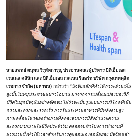
นายแพทย์ ตนุพล วิรุฬหการุญ ประธานคณะผู้บริหาร บีดีเอ็มเอส
เวลเนส คลินิก และ บีดีเอ็มเอส
เวลเนส รีสอร์ท บริษัท กรุงเทพดุสิต
เวชการ จำกัด (มหาชน)
กล่าวว่า “
ปัจจัยหลักที่ทำให้ภาวะอ้วนเพิ่ม
สูงขึ้นในหมู่ประชาชนชาวโอมาน มาจากการเปลี่ยนแปลงของวิถี
ชีวิตในยุคปัจจุบันอย่างชัดเจน ไม่ว่าจะเป็นรูปแบบการบริโภคที่เน้น
ความสะดวกและรวดเร็ว การรับประทานอาหารที่มีพลังงานสูง
การเคลื่อนไหวของร่างกายที่ลดลงจากการมีสิ่งอำนวยความ
สะดวกมากมายในชีวิตประจำวัน ตลอดจนชั่วโมงการทำงานที่
ยาวนานซึ่งทำให้เวลาสำหรับการดูแลตนเองลดน้อยลง ปัจจัยเหล่า