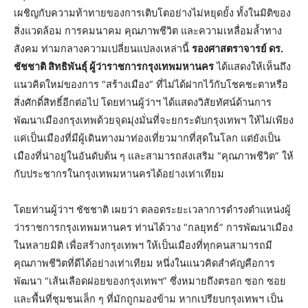
เผชิญกับความท้าทายของการเติบโตอย่างไม่หยุดยั้ง ทั้งในมิติของ
สิ่งแวดล้อม การคมนาคม คุณภาพชีวิต และความเหลื่อมล้ำทาง
สังคม ท่ามกลางความเปลี่ยนแปลงเหล่านี้
รองศาสตราจารย์ ดร.
ชัชชาติ สิทธิพันธุ์ ผู้ว่าราชการกรุงเทพมหานคร
ได้แสดงให้เห็นถึง
แนวคิดใหม่ของการ “สร้างเมือง” ที่ไม่ได้ฝากไว้กับโชคชะตาหรือ
สิ่งศักดิ์สิทธิ์อีกต่อไป โดยท่านผู้ว่าฯ ได้แสดงวิสัยทัศน์ด้านการ
พัฒนาเมืองกรุงเทพด้วยจุดมุ่งมั่นที่จะยกระดับกรุงเทพฯ ให้ไม่เพียง
แค่เป็นเมืองที่มีผู้เดินทางมาท่องเที่ยวมากที่สุดในโลก แต่ยังเป็น
เมืองที่น่าอยู่ในอันดับต้น ๆ และสามารถส่งเสริม “คุณภาพชีวิต” ให้
กับประชากรในกรุงเทพมหานครได้อย่างเท่าเทียม
โดยท่านผู้ว่าฯ ชัชชาติ เผยว่า ตลอดระยะเวลาการดำรงตำแหน่งผู้
ว่าราชการกรุงเทพมหานคร ท่านได้วาง “กลยุทธ์” การพัฒนาเมือง
ในหลายมิติ เพื่อสร้างกรุงเทพฯ ให้เป็นเมืองที่ทุกคนสามารถมี
คุณภาพชีวิตที่ดีได้อย่างเท่าเทียม หนึ่งในแนวคิดสำคัญคือการ
พัฒนา “เส้นเลือดฝอยของกรุงเทพฯ” ซึ่งหมายถึงตรอก ซอก ซอย
และพื้นที่ชุมชนเล็ก ๆ ที่มักถูกมองข้าม หากเปรียบกรุงเทพฯ เป็น