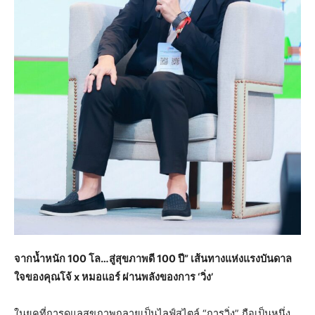
จากน้ำหนัก
100 โล…สู่สุขภาพดี 100 ปี” เส้นทางแห่งแรงบันดาล
ใจของคุณโจ้ x หมอแอร์ ผ่านพลังของการ ‘วิ่ง’
ในยุคที่การดูแลสุขภาพกลายเป็นไลฟ์สไตล์ “การวิ่ง” ถือเป็นหนึ่ง