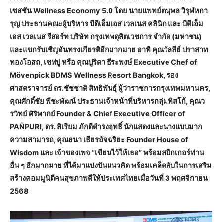
เซสชัน Wellness Economy 5.0 โดย นายแพทย์ตนุพล วิรุฬหกา
รุญ ประธานคณะผู้บริหาร บีดีเอ็มเอส เวลเนส คลินิก และ บีดีเอ็ม
เอส เวลเนส รีสอร์ท บริษัท กรุงเทพดุสิตเวชการ จำกัด (มหาชน)
และแขกรับเชิญอันทรงเกียรติอีกมากมาย อาทิ คุณวัลลีย์ ปราสาท
ทองโอสถ, เชฟปู หรือ คุณปูริดา ธีระพงษ์ Executive Chef of
Mövenpick BDMS Wellness Resort Bangkok, รอง
ศาสตราจารย์ ดร.ชัชชาติ สิทธิพันธุ์ ผู้ว่าราชการกรุงเทพมหานคร,
คุณศักดิ์ชัย พีชะพัฒน์ ประธานเจ้าหน้าที่บริหารกลุ่มทิสโก้, คุณว
รวิทย์ ศิริพากย์ Founder & Chief Executive Officer of
PAÑPURI, ดร. สิเรียม ภักดีดำรงฤทธิ์ นักแสดงและนางแบบมาก
ความสามารถ, คุณธนา เธียรอัจฉริยะ Founder House of
Wisdom และ เจ้าของเพจ “เขียนไว้ให้เธอ” พร้อมสปีกเกอร์ท่าน
อื่น ๆ อีกมากมาย ที่ได้มาแบ่งปันแนวคิด พร้อมเคล็ดลับในการเสริม
สร้างคอมมูนิตีคนสุขภาพดีให้ประเทศไทยเมื่อวันที่ 3 พฤศจิกายน
2568