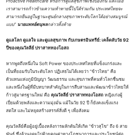
Proactive Healthcare หรือการดูแลสุขภาพเชิงป้องกัน และเมื่อ
เราสามารถก้าวข้ามความท้าทายนี้ไปได้ร่วมกัน ประเทศไทยจะ
สามารถยืนอยู่ในฐานะศูนย์กลางสุขภาพระดับโลกได้อย่างสมบูรณ์
แบบ”
นายแพทย์ตนุพล
กล่าวทิ้งท้าย
ดูแลโลก ดูแลใจ และดูแลสุขภาพ กับเกษตรอินทรีย์: เคล็ดลับวัย
92
ปีของคุณวัลลีย์ ปราสาททองโอสถ
หากพูดถึงหนึ่งใน Soft Power ของประเทศไทยที่แข็งแกร่งและ
เป็นที่ยอมรับในระดับโลก ปฏิเสธไม่ได้เลยว่า “ข้าวไทย” คือ
ตัวแทนแห่งภูมิปัญญา วัฒนธรรม และสุขภาพที่คนทั่วโลกชื่นชม
และหนึ่งในผู้ที่มีบทบาทสำคัญในการสืบสานและพัฒนาข้าวไทยให้
ก้าวสู่มาตรฐานใหม่ คือ
คุณวัลลีย์ ปราสาททองโอสถ
หญิงเก่งผู้
เปี่ยมด้วยพลังและความมุ่งมั่น แม้ในวัย 92 ปี ก็ยังคงแข็งแรง
สดใส และไม่หยุดสร้างสรรค์สิ่งดี ๆ เพื่อสังคม
คุณวัลลีย์คือผู้อยู่เบื้องหลังการผลักดันให้เกิด “ข้าวสุโข” ถึง 6 สาย
พันธุ์ ซึ่งล้วนอุดมไปด้วยคุณค่าทางโภชนาการและประโยชน์ต่อ