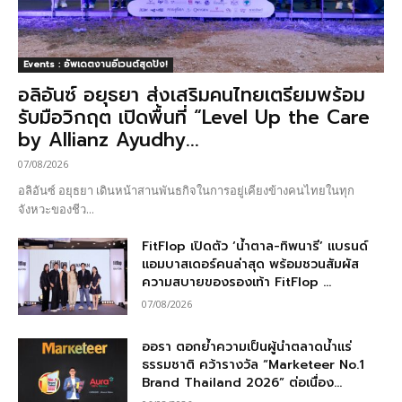
Events : อัพเดตงานอีเวนต์สุดปัง!
อลิอันซ์ อยุธยา ส่งเสริมคนไทยเตรียมพร้อม
รับมือวิกฤต เปิดพื้นที่ “Level Up the Care
by Allianz Ayudhy...
07/08/2026
อลิอันซ์ อยุธยา เดินหน้าสานพันธกิจในการอยู่เคียงข้างคนไทยในทุก
จังหวะของชีว...
FitFlop เปิดตัว ‘น้ำตาล-ทิพนารี’ แบรนด์
แอมบาสเดอร์คนล่าสุด พร้อมชวนสัมผัส
ความสบายของรองเท้า FitFlop ...
07/08/2026
ออรา ตอกย้ำความเป็นผู้นำตลาดน้ำแร่
ธรรมชาติ คว้ารางวัล “Marketeer No.1
Brand Thailand 2026” ต่อเนื่อง...