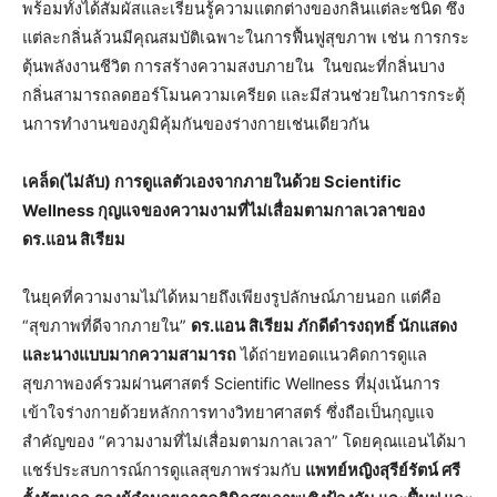
พร้อมทั้งได้สัมผัสและเรียนรู้ความแตกต่างของกลิ่นแต่ละชนิด ซึ่ง
แต่ละกลิ่นล้วนมีคุณสมบัติเฉพาะในการฟื้นฟูสุขภาพ เช่น การกระ
ตุ้นพลังงานชีวิต การสร้างความสงบภายใน ในขณะที่กลิ่นบาง
กลิ่นสามารถลดฮอร์โมนความเครียด และมีส่วนช่วยในการกระตุ้
นการทำงานของภูมิคุ้มกันของร่างกายเช่นเดียวกัน
เคล็ด(ไม่ลับ) การดูแลตัวเองจากภายในด้วย
Scientific
Wellness กุญแจของความงามที่ไม่เสื่อมตามกาลเวลาของ
ดร.แอน สิเรียม
ในยุคที่ความงามไม่ได้หมายถึงเพียงรูปลักษณ์ภายนอก แต่คือ
“สุขภาพที่ดีจากภายใน”
ดร.แอน สิเรียม ภักดีดำรงฤทธิ์ นักแสดง
และนางแบบมากความสามารถ
ได้ถ่ายทอดแนวคิดการดูแล
สุขภาพองค์รวมผ่านศาสตร์ Scientific Wellness ที่มุ่งเน้นการ
เข้าใจร่างกายด้วยหลักการทางวิทยาศาสตร์ ซึ่งถือเป็นกุญแจ
สำคัญของ “ความงามที่ไม่เสื่อมตามกาลเวลา” โดยคุณแอนได้มา
แชร์ประสบการณ์การดูแลสุขภาพร่วมกับ
แพทย์หญิงสุรีย์รัตน์ ศรี