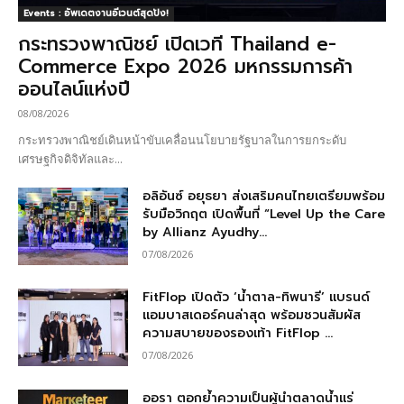
Events : อัพเดตงานอีเวนต์สุดปัง!
กระทรวงพาณิชย์ เปิดเวที Thailand e-
Commerce Expo 2026 มหกรรมการค้า
ออนไลน์แห่งปี
08/08/2026
กระทรวงพาณิชย์เดินหน้าขับเคลื่อนนโยบายรัฐบาลในการยกระดับ
เศรษฐกิจดิจิทัลและ...
อลิอันซ์ อยุธยา ส่งเสริมคนไทยเตรียมพร้อม
รับมือวิกฤต เปิดพื้นที่ “Level Up the Care
by Allianz Ayudhy...
07/08/2026
FitFlop เปิดตัว ‘น้ำตาล-ทิพนารี’ แบรนด์
แอมบาสเดอร์คนล่าสุด พร้อมชวนสัมผัส
ความสบายของรองเท้า FitFlop ...
07/08/2026
ออรา ตอกย้ำความเป็นผู้นำตลาดน้ำแร่