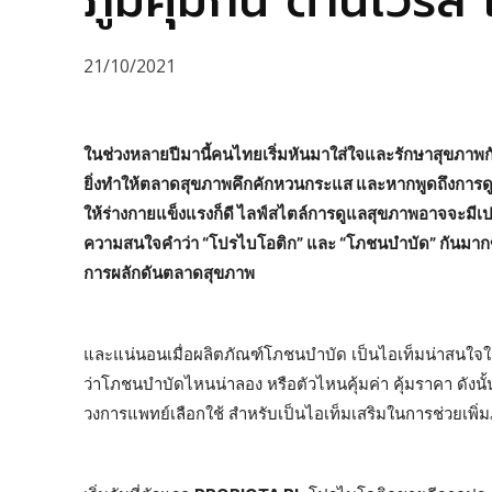
ภูมิคุ้มกัน ต้านไวรั
21/10/2021
ในช่วงหลายปีมานี้คนไทยเริ่มหันมาใส่ใจและรักษาสุขภาพ
ยิ่งทำให้ตลาดสุขภาพคึกคักหวนกระแส และหากพูดถึงการดูแ
ให้ร่างกายแข็งแรงก็ดี ไลฟ์สไตล์การดูแลสุขภาพอาจจะมีเปล
ความสนใจคำว่า “โปรไบโอติก” และ “โภชนบำบัด” กันมากขึ้น
การผลักดันตลาดสุขภาพ
และแน่นอนเมื่อผลิตภัณฑ์โภชนบำบัด เป็นไอเท็มน่าสนใจ
ว่าโภชนบำบัดไหนน่าลอง หรือตัวไหนคุ้มค่า คุ้มราคา ดัง
วงการแพทย์เลือกใช้ สำหรับเป็นไอเท็มเสริมในการช่วยเพิ่มภูม