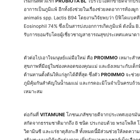
เริ่มกันที่ตัวแรก
PROBIOTA BL
โปรไบโอติกขายดีจากประเภท
อาการเป็นภูมิแพ้ อีกทั้งยังช่วยในเรื่องช่วยลดอาการท้อง
animalis spp. Lactis B94 โดยงานวิจัยพบว่า บิฟิโดแบคที
Eosinophil 74% ซึ่งเป็นสารบ่งบอกการเกิดภูมิแพ้ ดังนั้น B
รับการยอมรับโดยผู้เชี่ยวชาญสาธารณสุขประเทศแคนาดาว่า “เป
ตัวต่อไปเอาใจมนุษย์แม่มือใหม่ คือ
PROIMMO
เหมาะสำหรั
สุขภาพที่มีอยู่ในช่องคลอดของคุณแม่ และยังเหมาะกับเด็ก
ต้านทานตั้งต้นให้แก่ลูกได้ดีที่สุด ซึ่งตัว
PROIMMO
จะช่วย
ภูมิคุ้มกันสำคัญในน้ำนมแม่ และกรดอะมิโนจำเป็นครบถ้วนต
เหมาะสม
ต่อกันที่
VITAMUNE
โภชนเภสัชขายดีจากประเทศเยอรมัน ซึ่
สกัดจากธรรมชาติมากถึง 8 ชนิด ประกอบด้วย พรอโพลิส โหระพา
วิตามินซี และแร่ธาตุสังกะสี ทั้งหมดนี้มีส่วนช่วยให้ลดควา
สร้างระบบภูมิคุ้มกันร่างกาย เพิ่มจำนวนของเซลล์เม็ดเลือดข