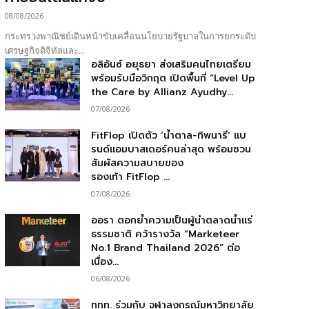
08/08/2026
กระทรวงพาณิชย์เดินหน้าขับเคลื่อนนโยบายรัฐบาลในการยกระดับ
เศรษฐกิจดิจิทัลและ...
อลิอันซ์ อยุธยา ส่งเสริมคนไทยเตรียม
พร้อมรับมือวิกฤต เปิดพื้นที่ “Level Up
the Care by Allianz Ayudhy...
07/08/2026
FitFlop เปิดตัว ‘น้ำตาล-ทิพนารี’ แบ
รนด์แอมบาสเดอร์คนล่าสุด พร้อมชวน
สัมผัสความสบายของ
รองเท้า FitFlop ...
07/08/2026
ออรา ตอกย้ำความเป็นผู้นำตลาดน้ำแร่
ธรรมชาติ คว้ารางวัล “Marketeer
No.1 Brand Thailand 2026” ต่อ
เนื่อง...
06/08/2026
ททท. ร่วมกับ จุฬาลงกรณ์มหาวิทยาลัย