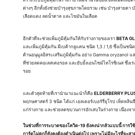
ต่างๆ อีกทั้งยังช่วยบำรุงสุขภาพโดยรวม เช่น บำรุงสายต
เลือดแดง ลดน้ำตาล และไขมันในเลือด
อีกตัวที่จะช่วยเพิ่มภูมิคุ้มกันให้กับร่างกายของเรา
BETA G
และเพิ่มภูมิคุ้มกัน มีเบต้ากลูแคน ชนิด 1,3 / 1,6 ซึ่งเป็นช
ต้านอนุมูลอิสระเสริมภูมิคุ้มกัน อย่าง Gamma oryzanol
ที่ช่วยลดคอเลสเตอรอล และยับยั้งเอนไซม์ไทโรซิเนส ซึ่งเ
รอย
และตัวสุดท้ายที่เรานำมาแนะนำก็คือ
ELDERBERRY PLU
พฤกษศาสตร์ 3 ชนิด ได้แก่ เอลเดอร์เบอร์รี่ยุโรป เห็ดหล
แก่ร่างกาย และช่วยลดขบวนการอักเสบในร่างกาย เนื่องจากม
ในช่วงที่การระบาดของโควิด-19 ยังคงน่ากลัวแบบนี้ การใ
การ์ดไม่ตกก็ยังคงต้องดำเนินต่อไป เพราะไม่มีอะไรที่จะสามา