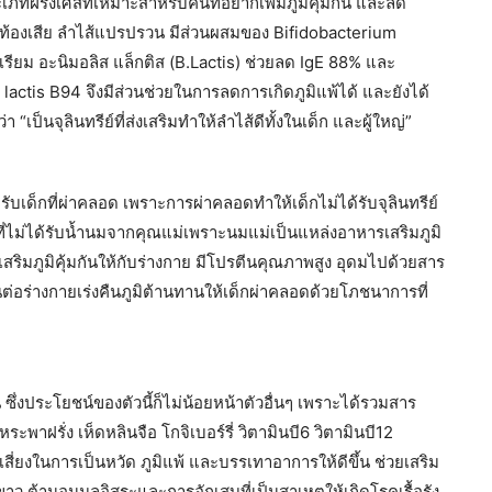
ฝรั่งเศสที่เหมาะสำหรับคนที่อยากเพิ่มภูมิคุ้มกัน และลด
ผูก ท้องเสีย ลำไส้แปรปรวน มีส่วนผสมของ Bifidobacterium
เรียม อะนิมอลิส แล็กติส (B.Lactis) ช่วยลด IgE 88% และ
. lactis B94 จึงมีส่วนช่วยในการลดการเกิดภูมิแพ้ได้ และยังได้
็นจุลินทรีย์ที่ส่งเสริมทำให้ลำไส้ดีทั้งในเด็ก และผู้ใหญ่”
บเด็กที่ผ่าคลอด เพราะการผ่าคลอดทำให้เด็กไม่ได้รับจุลินทรีย์
ที่ไม่ได้รับน้ำนมจากคุณแม่เพราะนมแม่เป็นแหล่งอาหารเสริมภูมิ
เสริมภูมิคุ้มกันให้กับร่างกาย มีโปรตีนคุณภาพสูง อุดมไปด้วยสาร
่อร่างกายเร่งคืนภูมิต้านทานให้เด็กผ่าคลอดด้วยโภชนาการที่
งประโยชน์ของตัวนี้ก็ไม่น้อยหน้าตัวอื่นๆ เพราะได้รวมสาร
ฝรั่ง เห็ดหลินจือ โกจิเบอร์รี่ วิตามินบี6 วิตามินบี12
มเสี่ยงในการเป็นหวัด ภูมิแพ้ และบรรเทาอาการให้ดีขึ้น ช่วยเสริม
าว ต้านอนุมูลอิสระและการอักเสบที่เป็นสาเหตุให้เกิดโรคเรื้อรัง