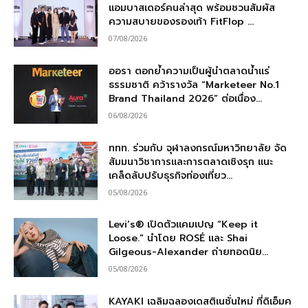
แอมบาสเดอร์คนล่าสุด พร้อมชวนสัมผัส
ความสบายของรองเท้า FitFlop ...
07/08/2026
ออรา ตอกย้ำความเป็นผู้นำตลาดน้ำแร่
ธรรมชาติ คว้ารางวัล “Marketeer No.1
Brand Thailand 2026” ต่อเนื่อง...
06/08/2026
ททท. ร่วมกับ จุฬาลงกรณ์มหาวิทยาลัย จัด
สัมมนาวิชาการและการตลาดเชิงรุก แนะ
เคล็ดลับปรับธุรกิจท่องเที่ยว...
05/08/2026
Levi’s® เปิดตัวแคมเปญ “Keep it
Loose.” นำโดย ROSÉ และ Shai
Gilgeous-Alexander ถ่ายทอดนิย...
05/08/2026
KAYAKI เฉลิมฉลองเดสติเนชั่นใหม่ ที่ดิเอ็มค