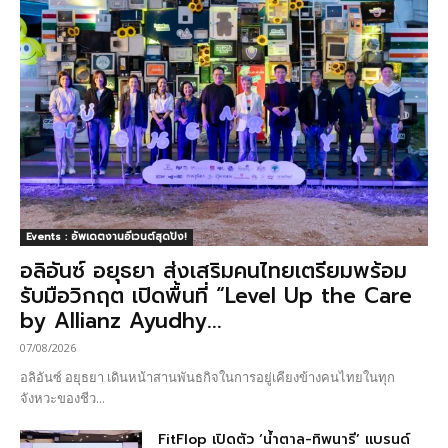
Events : อัพเดตงานอีเวนต์สุดปัง!
อลิอันซ์ อยุธยา ส่งเสริมคนไทยเตรียมพร้อม
รับมือวิกฤต เปิดพื้นที่ “Level Up the Care
by Allianz Ayudhy...
07/08/2026
อลิอันซ์ อยุธยา เดินหน้าสานพันธกิจในการอยู่เคียงข้างคนไทยในทุก
จังหวะของชีว...
FitFlop เปิดตัว ‘น้ำตาล-ทิพนารี’ แบรนด์