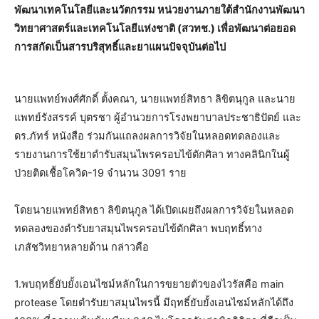
พัฒนาเทคโนโลยีและนวัตกรรม หน่วยงานภายใต้สำนักงานพัฒนา
วิทยาศาสตร์และเทคโนโลยีแห่งชาติ (สวทช.) เพื่อพัฒนาต่อยอด
การสกัดเป็นสารบริสุทธิ์และยาแผนปัจจุบันต่อไป
นายแพทย์พงศ์ศักดิ์ ตั้งคณา, นายแพทย์สิทธา ลิขิตนุกูล และนาย
แพทย์รังสรรค์ บุตรชา ผู้อำนวยการโรงพยาบาลประชาธิปัตย์ และ
ดร.ภัทร์ หนังสือ ร่วมกันแถลงผลการวิจัยในหลอดทดลองและ
รายงานการใช้ยาตำรับสมุนไพรครอบไข้ตักศิลา ทางคลินิกในผู้
ป่วยติดเชื้อโควิด-19 จำนวน 3091 ราย
โดยนายแพทย์สิทธา ลิขิตนุกูล ได้เปิดเผยถึงผลการวิจัยในหลอด
ทดลองของตำรับยาสมุนไพรครอบไข้ตักศิลา พบฤทธิ์ทาง
เภสัชวิทยาหลายด้าน กล่าวคือ
1.พบฤทธิ์ยับยั้งเอนไซม์หลักในการขยายตัวของไวรัสคือ main
protease โดยตำรับยาสมุนไพรนี้ มีฤทธิ์ยับยั้งเอนไซม์หลักได้ถึง