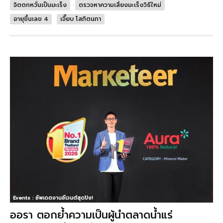
จิตตกหวั่นเป็นมะเร็ง
ตรวจหาความเสี่ยงมะเร็งวิธีใหม่
อายุขึ้นเลข 4
เจี๊ยบ โสภิตนภา
Events : อัพเดตงานอีเวนต์สุดปัง!
ออรา ตอกย้ำความเป็นผู้นำตลาดน้ำแร่