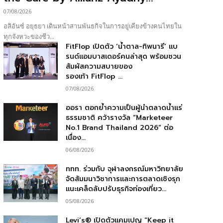
07/08/2026
อลิอันซ์ อยุธยา เดินหน้าสานพันธกิจในการอยู่เคียงข้างคนไทยใน
ทุกจังหวะของชีว...
FitFlop เปิดตัว ‘น้ำตาล-ทิพนารี’ แบ
รนด์แอมบาสเดอร์คนล่าสุด พร้อมชวน
สัมผัสความสบายของ
รองเท้า FitFlop ...
07/08/2026
ออรา ตอกย้ำความเป็นผู้นำตลาดน้ำแร่
ธรรมชาติ คว้ารางวัล “Marketeer
No.1 Brand Thailand 2026” ต่อ
เนื่อง...
06/08/2026
ททท. ร่วมกับ จุฬาลงกรณ์มหาวิทยาลัย
จัดสัมมนาวิชาการและการตลาดเชิงรุก
แนะเคล็ดลับปรับธุรกิจท่องเที่ยว...
05/08/2026
Levi’s® เปิดตัวแคมเปญ “Keep it