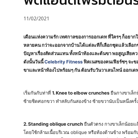
ฟิตแอนด์เฟิร์มต้อน
11/02/2021
เดือนแห่งความรัก เทศกาลของการออกเดท ที่ใครๆ ก็อยากใส่ช
หลายคน กว่าจะออกจากบ้านได้แต่ละทีก็เลือกชุดแล้วเลือกชุด
ปัญหาเรื่องสัดส่วนแทน ทั้งหน้าท้องและต้นขา พอสูญเสียค
ดังนั้นวันนี้
Celebrity Fitness
ฟิตเนสของคนเฟียร์ซๆ จะขอแ
ขาและหน้าท้องไปพร้อมๆ กัน ต้อนรับวันวาเลนไทน์ ออกเดทไ
เริ่มกันกับท่าที่
1. Knee to elbow crunches
ยืนกางขาเล็กน
ซ้ายชิดศอกขวา ทำสลับกันสองข้าง ซ้ายขวานับเป็นหนึ่งครั้ง
2. Standing oblique crunch
ยืนตัวตรง กางขาเล็กน้อยแล้
โดยใช้กล้ามเนื้อบริเวณ oblique หรือท้องด้านข้าง พร้อม