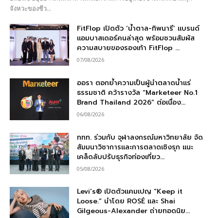
จังหวะของชีว...
FitFlop เปิดตัว ‘น้ำตาล-ทิพนารี’ แบรนด์
แอมบาสเดอร์คนล่าสุด พร้อมชวนสัมผัส
ความสบายของรองเท้า FitFlop ...
07/08/2026
ออรา ตอกย้ำความเป็นผู้นำตลาดน้ำแร่
ธรรมชาติ คว้ารางวัล “Marketeer No.1
Brand Thailand 2026” ต่อเนื่อง...
06/08/2026
ททท. ร่วมกับ จุฬาลงกรณ์มหาวิทยาลัย จัด
สัมมนาวิชาการและการตลาดเชิงรุก แนะ
เคล็ดลับปรับธุรกิจท่องเที่ยว...
05/08/2026
Levi’s® เปิดตัวแคมเปญ “Keep it
Loose.” นำโดย ROSÉ และ Shai
Gilgeous-Alexander ถ่ายทอดนิย...