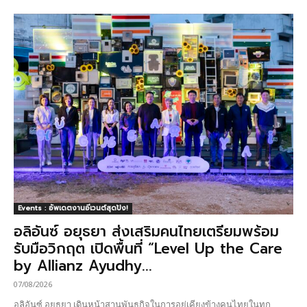
Events : อัพเดตงานอีเวนต์สุดปัง!
อลิอันซ์ อยุธยา ส่งเสริมคนไทยเตรียมพร้อม
รับมือวิกฤต เปิดพื้นที่ “Level Up the Care
by Allianz Ayudhy...
07/08/2026
อลิอันซ์ อยุธยา เดินหน้าสานพันธกิจในการอยู่เคียงข้างคนไทยในทุก