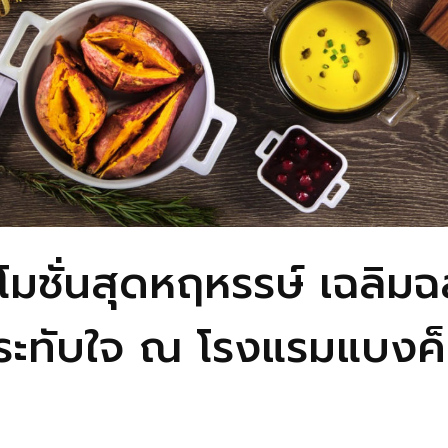
โมชั่นสุดหฤหรรษ์ เฉลิม
ประทับใจ ณ โรงแรมแบงค็