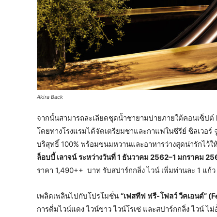
Akira Back
จากนั้นสามารถละเลียดชุดน้ำชายามบ่ายภายใต้คอนเซ็ปต์
โดยทางโรงแรมได้จัดเตรียมชาและกาแฟในซีรีย์ ซิลเวอร์ จูบ
บริสุทธิ์ 100% พร้อมขนมหวานและอาหารว่างสุดน่ารักไว้ใ
ล็อบบี้ เลาจน์
ระหว่างวันที่ 1 ธันวาคม 2562–1 มกราคม 2
ราคา 1,490++ บาท รับสปาร์กกลิ่ง ไวน์ เพิ่มท่านละ 1 แก้ว
เพลิดเพลินไปกับโปรโมชั่น
“เฟสทีฟ ฟรี-โฟลว์ วีคเอนด์”
การดื่มไวน์แดง ไวน์ขาว ไวน์โรเซ่ และสปาร์กกลิ่ง ไวน์ 