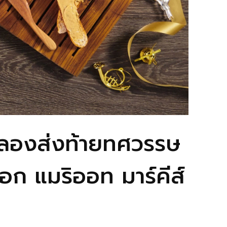
ฉลองส่งท้ายทศวรรษ
อก แมริออท มาร์คีส์