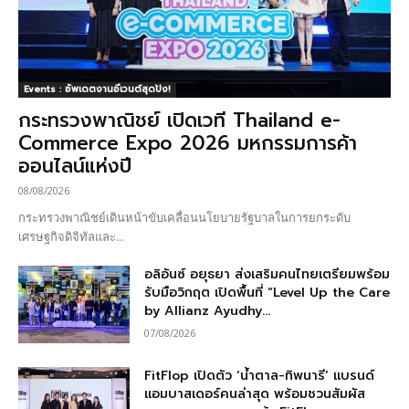
Events : อัพเดตงานอีเวนต์สุดปัง!
กระทรวงพาณิชย์ เปิดเวที Thailand e-
Commerce Expo 2026 มหกรรมการค้า
ออนไลน์แห่งปี
08/08/2026
กระทรวงพาณิชย์เดินหน้าขับเคลื่อนนโยบายรัฐบาลในการยกระดับ
เศรษฐกิจดิจิทัลและ...
อลิอันซ์ อยุธยา ส่งเสริมคนไทยเตรียมพร้อม
รับมือวิกฤต เปิดพื้นที่ “Level Up the Care
by Allianz Ayudhy...
07/08/2026
FitFlop เปิดตัว ‘น้ำตาล-ทิพนารี’ แบรนด์
แอมบาสเดอร์คนล่าสุด พร้อมชวนสัมผัส