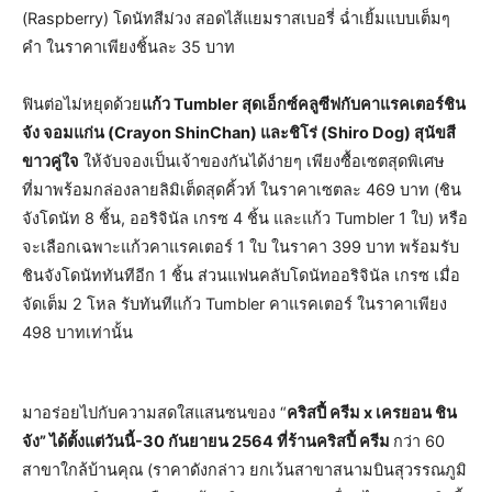
(Raspberry) โดนัทสีม่วง สอดไส้แยมราสเบอรี่ ฉ่ำเยิ้มแบบเต็มๆ
คำ ในราคาเพียงชิ้นละ 35 บาท
ฟินต่อไม่หยุดด้วย
แก้ว Tumbler สุดเอ็กซ์คลูซีฟกับคาแรคเตอร์ชิน
จัง จอมแก่น (Crayon ShinChan) และชิโร่ (Shiro Dog) สุนัขสี
ขาวคู่ใจ
ให้จับจองเป็นเจ้าของกันได้ง่ายๆ เพียงซื้อเซตสุดพิเศษ
ที่มาพร้อมกล่องลายลิมิเต็ดสุดคิ้วท์ ในราคาเซตละ 469 บาท (ชิน
จังโดนัท 8 ชิ้น, ออริจินัล เกรซ 4 ชิ้น และแก้ว Tumbler 1 ใบ) หรือ
จะเลือกเฉพาะแก้วคาแรคเตอร์ 1 ใบ ในราคา 399 บาท พร้อมรับ
ชินจังโดนัททันทีอีก 1 ชิ้น ส่วนแฟนคลับโดนัทออริจินัล เกรซ เมื่อ
จัดเต็ม 2 โหล รับทันทีแก้ว Tumbler คาแรคเตอร์ ในราคาเพียง
498 บาทเท่านั้น
มาอร่อยไปกับความสดใสแสนซนของ “
คริสปี้ ครีม x เครยอน ชิน
จัง” ได้ตั้งแต่วันนี้-30 กันยายน 2564 ที่ร้านคริสปี้ ครีม
กว่า 60
สาขาใกล้บ้านคุณ (ราคาดังกล่าว ยกเว้นสาขาสนามบินสุวรรณภูมิ