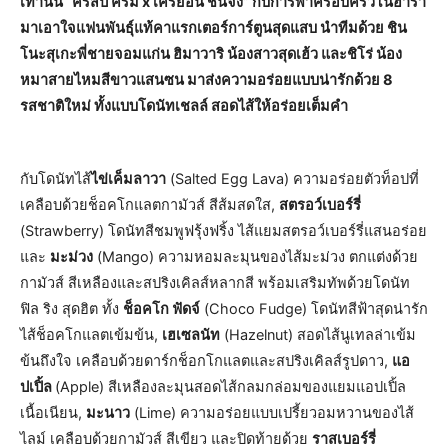
เท่านั้น “คริสปี้ ครีม x เครยอน ชินจัง” กับการพาครอบครัวโนฮาร่า
มาเอาใจแฟนพันธุ์แท้คาแรกเตอร์การ์ตูนสุดแสบ นำทีมด้วย ชิน
โนะสุเกะพี่ชายจอมแก่น ฮิมาวาริ น้องสาวสุดเฮ้ว และชิโร่ น้อง
หมาสายไหมสีขาวแสนซน มาส่งความอร่อยแบบน่ารักด้วย 8
รสชาติใหม่ ทั้งแบบโดนัทเชลล์ สอดไส้ให้อร่อยเต็มคำ
กับโดนัทไส้
ไข่เค็มลาวา
(Salted Egg Lava) ความอร่อยตัวท็อปที่
เคลือบด้วยช็อคโกแลตกามัวส์ สีส้มสดใส,
สตรอว์เบอร์รี่
(Strawberry) โดนัทสีชมพูฟรุ้งฟริ้ง ไส้แยมสตรอว์เบอร์รี่แสนอร่อย
และ
มะม่วง
(Mango) ความหอมละมุนของไส้มะม่วง ตกแต่งด้วย
กามัวส์ สีเหลืองและสปริงเคิลส์หลากสี พร้อมเสริมทัพด้วยโดนัท
ฟิล ริง สุดฮิต ทั้ง
ช็อคโก ฟัดจ์
(Choco Fudge) โดนัทสีฟ้าสุดน่ารัก
ไส้ช็อคโกแลตเข้มข้น,
เฮเซลนัท
(Hazelnut) สอดไส้นูเทลล่าเข้ม
ข้นถึงใจ เคลือบด้วยดาร์กช็อกโกแลตและสปริงเคิลส์รูปดาว,
แอ
ปเปิ้ล
(Apple) สีเหลืองละมุนสอดไส้กลมกล่อมของแยมแอปเปิ้ล
เนื้อเนียน,
มะนาว
(Lime) ความอร่อยแบบเปรี้ยวอมหวานของไส้
ไลม์ เคลือบด้วยกามัวส์ สีเขียว และปิดท้ายด้วย
ราสเบอร์รี่