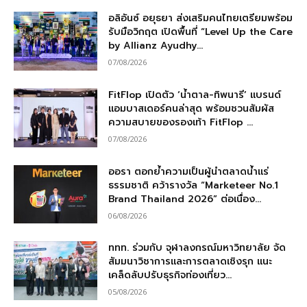
อลิอันซ์ อยุธยา ส่งเสริมคนไทยเตรียมพร้อม
รับมือวิกฤต เปิดพื้นที่ “Level Up the Care
by Allianz Ayudhy...
07/08/2026
FitFlop เปิดตัว ‘น้ำตาล-ทิพนารี’ แบรนด์
แอมบาสเดอร์คนล่าสุด พร้อมชวนสัมผัส
ความสบายของรองเท้า FitFlop ...
07/08/2026
ออรา ตอกย้ำความเป็นผู้นำตลาดน้ำแร่
ธรรมชาติ คว้ารางวัล “Marketeer No.1
Brand Thailand 2026” ต่อเนื่อง...
06/08/2026
ททท. ร่วมกับ จุฬาลงกรณ์มหาวิทยาลัย จัด
สัมมนาวิชาการและการตลาดเชิงรุก แนะ
เคล็ดลับปรับธุรกิจท่องเที่ยว...
05/08/2026