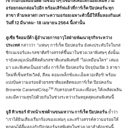
เข้ากันกับอัลมอนด์ฝานชิ้นบางๆ แซมรสเค็มเล็กน้อยเพิ่มความ
อร่อยกลมกล่อมไปอีก พร้อมเสิร์ฟแล้วที่การ์เร็ต ป๊อปคอร์น ทุก
สาขา ห้ามพลาด!! เพราะความอร่อยเฉพาะตัวนี้มีให้ลิ้มลองกันแค่
วันที่ 12 มีนาคม- 18 เมษายน 2564 นี้เท่านั้น
ลูเซีย รีดอมป์ต้า ผู้อำนวยการอาวุโสฝ่ายพัฒนาธุรกิจระหว่าง
ประเทศ
กล่าวว่า
“แฟนๆ การ์เร็ต ป๊อปคอร์น ยังคงประทับใจในรส
ซิกเนเจอร์และรสชาติสร้างสรรค์ขึ้นมาในช่วงเวลาพิเศษๆ ดังนั้นเ
รายังคงมุ่งเน้นที่คิดค้นรสชาติแสนพิเศษที่ “ไม่เหมือนใคร” เสมอ
มา และพิเศษเป็นอย่างยิ่ง การ์เร็ต ป๊อปคอร์น ปัจจุบันเปิด 3 สาขา
ใหม่ที่เซ็นทรัลเวิลด์, สีลม คอมเพล็กซ์และเอ็มควอเทียร์! พร้อม
แบ่งปันความอร่อยด้วยรสชาติยอดฮิตของการ์เร็ต ป๊อปคอร์น
TM
Brownie CaramelCrisp
กับครอบครัวและเพื่อนๆ ให้เพลิดเพลิน
และมีความสุขไปด้วยกันในช่วงระหว่างวันหยุดสุดแสนพิเศษนี้
จูลี ทิวเซอร์ หัวหน้าเชฟด้านขนมหวาน การ์เร็ต ป๊อปคอร์น
ย้ำว่า
“เราได้ยินเสียงเรียกร้องของแฟนๆ และสร้างสรรค์ความอร่อยให้
ทุกคนได้ลิ้มลองกับป๊อปคอร์นรสพิเศษในช่วงเวลาสำคัญเช่นนี้