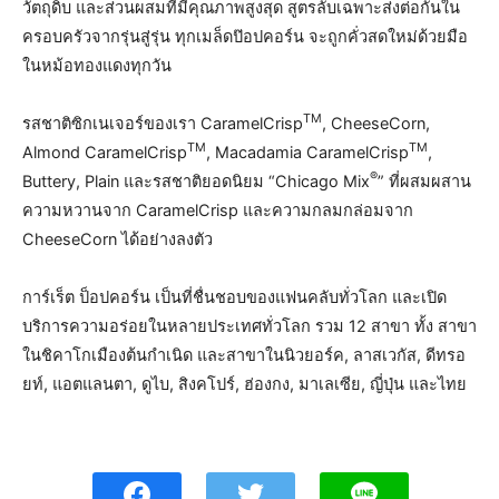
วัตถุดิบ และส่วนผสมที่มีคุณภาพสูงสุด สูตรลับเฉพาะส่งต่อกันใน
ครอบครัวจากรุ่นสู่รุ่น ทุกเมล็ดป๊อปคอร์น จะถูกคั่วสดใหม่ด้วยมือ
ในหม้อทองแดงทุกวัน
TM
รสชาติซิกเนเจอร์ของเรา CaramelCrisp
, CheeseCorn,
TM
TM
Almond CaramelCrisp
, Macadamia CaramelCrisp
,
®
Buttery, Plain และรสชาติยอดนิยม “Chicago Mix
” ที่ผสมผสาน
ความหวานจาก CaramelCrisp และความกลมกล่อมจาก
CheeseCorn ได้อย่างลงตัว
การ์เร็ต ป็อปคอร์น เป็นที่ชื่นชอบของแฟนคลับทั่วโลก และเปิด
บริการความอร่อยในหลายประเทศทั่วโลก รวม 12 สาขา ทั้ง สาขา
ในชิคาโกเมืองต้นกำเนิด และสาขาในนิวยอร์ค, ลาสเวกัส, ดีทรอ
ยท์, แอตแลนตา, ดูไบ, สิงคโปร์, ฮ่องกง, มาเลเซีย, ญี่ปุ่น และไทย