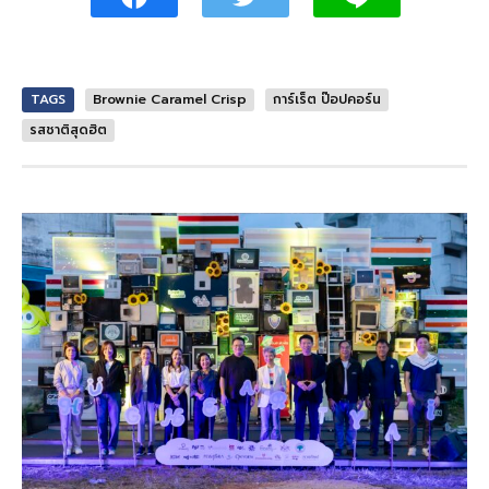
TAGS
Brownie Caramel Crisp
การ์เร็ต ป๊อปคอร์น
รสชาติสุดฮิต