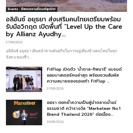
Events : อัพเดตงานอีเวนต์สุดปัง!
อลิอันซ์ อยุธยา ส่งเสริมคนไทยเตรียมพร้อม
รับมือวิกฤต เปิดพื้นที่ “Level Up the Care
by Allianz Ayudhy...
07/08/2026
อลิอันซ์ อยุธยา เดินหน้าสานพันธกิจในการอยู่เคียงข้างคนไทยในทุก
จังหวะของชีว...
FitFlop เปิดตัว ‘น้ำตาล-ทิพนารี’ แบรนด์
แอมบาสเดอร์คนล่าสุด พร้อมชวนสัมผัส
ความสบายของรองเท้า FitFlop ...
07/08/2026
ออรา ตอกย้ำความเป็นผู้นำตลาดน้ำแร่
ธรรมชาติ คว้ารางวัล “Marketeer No.1
Brand Thailand 2026” ต่อเนื่อง...
06/08/2026