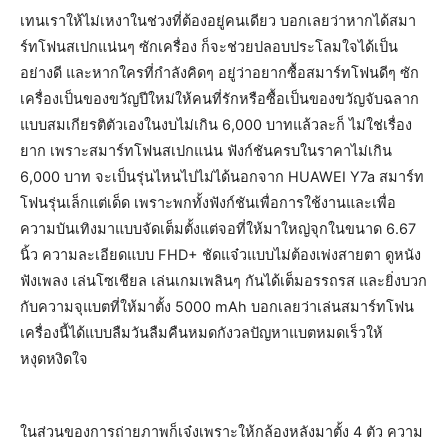
เทนเราให้ไม่เหงาในช่วงที่ต้องอยู่คนเดียว บอกเลยว่าหากได้สมา
ร์ทโฟนสเปกแน่นๆ ซักเครื่อง ก็จะช่วยปลอบประโลมใจได้เป็น
อย่างดี และหากใครที่กำลังคิดๆ อยู่ว่าอยากซื้อสมาร์ทโฟนดีๆ ซัก
เครื่องเป็นของขวัญปีใหม่ให้คนที่รักหรือซื้อเป็นของขวัญจับฉลาก
แบบสมเกียรติตัวเองในงบไม่เกิน 6,000 บาทแล้วละก็ ไม่ใช่เรื่อง
ยาก เพราะสมาร์ทโฟนสเปกแน่น ฟังก์ชันครบในราคาไม่เกิน
6,000 บาท จะเป็นรุ่นไหนไปไม่ได้นอกจาก HUAWEI Y7a สมาร์ท
โฟนรุ่นเล็กแต่เด็ด เพราะพกทั้งฟังก์ชันเพื่อการใช้งานและเพื่อ
ความบันเทิงมาแบบจัดเต็มตั้งแต่จอที่ให้มาใหญ่จุกในขนาด 6.67
นิ้ว ความละเอียดแบบ FHD+ ชัดแจ๋วแบบไม่ต้องเพ่งสายตา ดูหนัง
ฟังเพลง เล่นโซเชียล เล่นเกมเพลินๆ กันได้เต็มอรรถรส และยิ่งบวก
กับความจุแบตที่ให้มาตั้ง 5000 mAh บอกเลยว่าเล่นสมาร์ทโฟน
เครื่องนี้ได้แบบลืมวันลืมคืนหมดกังวลปัญหาแบตหมดเร็วให้
หงุดหงิดใจ
ในส่วนของการถ่ายภาพก็เจ๋งเพราะให้กล้องหลังมาตั้ง 4 ตัว ความ