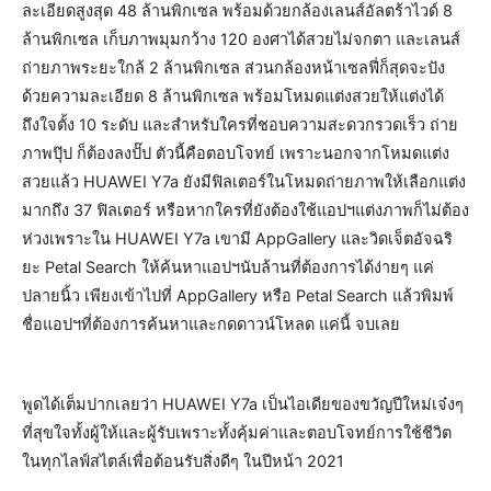
ละเอียดสูงสุด 48 ล้านพิกเซล พร้อมด้วยกล้องเลนส์อัลตร้าไวด์ 8
ล้านพิกเซล เก็บภาพมุมกว้าง 120 องศาได้สวยไม่จกตา และเลนส์
ถ่ายภาพระยะใกล้ 2 ล้านพิกเซล ส่วนกล้องหน้าเซลฟี่ก็สุดจะปัง
ด้วยความละเอียด 8 ล้านพิกเซล พร้อมโหมดแต่งสวยให้แต่งได้
ถึงใจตั้ง 10 ระดับ และสำหรับใครที่ชอบความสะดวกรวดเร็ว ถ่าย
ภาพปุ๊ป ก็ต้องลงปั๊ป ตัวนี้คือตอบโจทย์ เพราะนอกจากโหมดแต่ง
สวยแล้ว HUAWEI Y7a ยังมีฟิลเตอร์ในโหมดถ่ายภาพให้เลือกแต่ง
มากถึง 37 ฟิลเตอร์ หรือหากใครที่ยังต้องใช้แอปฯแต่งภาพก็ไม่ต้อง
ห่วงเพราะใน HUAWEI Y7a เขามี AppGallery และวิดเจ็ตอัจฉริ
ยะ Petal Search ให้ค้นหาแอปฯนับล้านที่ต้องการได้ง่ายๆ แค่
ปลายนิ้ว เพียงเข้าไปที่ AppGallery หรือ Petal Search แล้วพิมพ์
ชื่อแอปฯที่ต้องการค้นหาและกดดาวน์โหลด แค่นี้ จบเลย
พูดได้เต็มปากเลยว่า HUAWEI Y7a เป็นไอเดียของขวัญปีใหม่เจ๋งๆ
ที่สุขใจทั้งผู้ให้และผู้รับเพราะทั้งคุ้มค่าและตอบโจทย์การใช้ชีวิต
ในทุกไลฟ์สไตล์เพื่อต้อนรับสิ่งดีๆ ในปีหน้า 2021