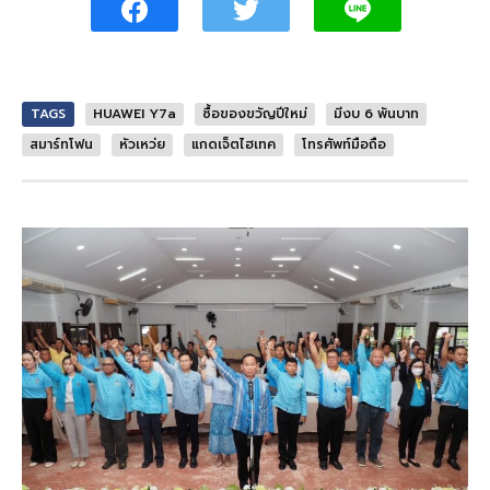
TAGS
HUAWEI Y7a
ซื้อของขวัญปีใหม่
มีงบ 6 พันบาท
สมาร์ทโฟน
หัวเหว่ย
แกดเจ็ตไฮเทค
โทรศัพท์มือถือ