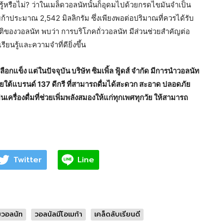
้หรือไม่? ว่าในเมล็ดวอลนัทนั้นก็อุดมไปด้วยกรดไขมันจำเป็น
ก้าประมาณ 2,542 มิลลิกรัม ซึ่งเพียงพอต่อปริมาณที่ควรได้รับ
ติของวอลนัท พบว่า การบริโภคถั่ววอลนัท มีส่วนช่วยสำคัญต่อ
รู้และความจำที่ดียิ่งขึ้น
ลือกแข็ง แต่ในปัจจุบัน บริษัท ซิมเพิ้ล ฟู้ดส์ จำกัด มีการนำวอลนัท
ภายใต้แบรนด์ 137 ดีกรี ที่สามารถดื่มได้สะดวก สะอาด ปลอดภัย
ครื่องดื่มที่ช่วยเพิ่มพลังสมองให้แก่ทุกเพศทุกวัย ให้สามารถ
Twitter
Line
วอลนัท
วอลนัลมีโอเมก้า
เคล็ดลับเรียนดี