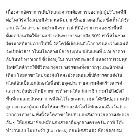
เนื่องจากอัตราการเติบโตและความต้องการของกลุ่มผู้บริโภคที่มี
ต่อโคเวิร์คกิ้งสเปซมีจำนวนเพิ่มมากขึ้นอย่างต่อเนื่อง ซึ่งเห็นได้ชัด
จาก จัสโค สาขาสามย่านมิตรทาวน์ ที่มีอัตราการจองเช่าพื้นที่
ตั้งแต่ก่อนเปิดใช้งานอย่างเป็นทางการมากถึง 50% ทำให้ในช่วง
ไตรมาสที่สามภายในปีนี้ จัสโคได้เล็งเห็นถึงโอกาส และวางแผนที่
จะเปิดตัวสาขาใหม่ใจกลางเมืองกรุงเทพฯเป็นแห่งที่ 4 ณ อาคาร
อัมรินทร์ ทาวเวอร์ ซึ่งตั้งอยู่ในย่านราชประสงค์ แหล่งรวบรวมทุก
ไลฟสไตล์การใช้ชีวิตอย่างครบวงจรของทั้งชาวกรุงและนักท่อง
เที่ยว โดยสาขาใหม่ของจัสโคจะยังคงคอนเซ็ปต์การตกแต่งใน
สไตล์อันเป็นเอกลักษณ์เพื่อช่วยจุดประกายความคิดสร้างสรรค์
และกระตุ้นประสิทธิภาพการทำงานให้แก่สมาชิก รวมไปถึงยังมี
พื้นที่เกมและสันทนาการที่จัดไว้โดยเฉพาะ เช่น โต๊ะปิงปอง เกมปา
ลูกดอก และตู้เกม เพื่อให้สมาชิกของจัสโคได้พักผ่อนเมื่อเว้นว่าง
จากการทำงาน ทั้งนี้จัสโคสาขาใหม่ยังมอบสิ่งอำนวยความสะดวก
อื่น ๆ ให้แก่สมาชิกเหมือนกับสาขาอื่นๆอย่างครบครัน อาทิ โต๊ะ
ทำงานแบบไม่ประจำ (hot desk) ออฟฟิศส่วนตัว ห้องจัดอบรม