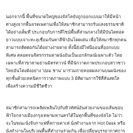
นอกจากนี้ พื้นที่ขนาดใหญ่ของจัสโคยังถูกออกแบบมาให้มีหน้า
ต่างสูงจากพื้นจรดเพดานเพื่อให้สมาชิกสามารถรับแสงธรรมชาติ
ได้อย่างเต็มที่ ประกอบกับการดีไซน์พื้นที่ส่วนกลางให้มีบันไดทอด
ยาวแบบเจาะทะลุเชื่อมกันทาสีฟ้าอันโดดเด่น เพื่อให้สมาชิกทุกคน
สามารถติตต่อกันได้อย่างง่ายดาย ทั้งนี้ยังมีไฟนีออนที่ออกแบบ
พิเศษ ตลอดจนจิตรกรรมฝาผนังอันเป็นเอกลักษณ์เฉพาะตัว โดย
เฉพาะที่สาขาสามย่านมิตรทาวน์ ที่มีนักวาดภาพประกอบสาวชาว
ไทยอันโด่งดังอย่าง ‘ปอม ชาน’ มาร่วมถ่ายทอดผลงานบนผนังของ
ทุกชั้นด้วยเทคนิคการวาดภาพแบบ 3 มิติผ่านการใช้สีสันสดใส
เพื่อสร้างความมีชีวิตชีวา
สมาชิกสามารถเพลิดเพลินไปกับทิวทัศน์อันสวยงามของเส้นขอบ
ฟ้าใจกลางเมืองกรุงเทพฯมหานครได้ในทุกพื้นที่ของจัสโค ไม่ว่า
จะในขณะนั่งจิบกาแฟที่สกายคาเฟ่ นั่งทำงานจาก Hot Desk หรือ
นั่งทำงานในบริเวณพื้นที่ทำงานร่วมกัน เพื่อเปลี่ยนบรรยากาศการ