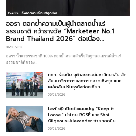
Events : อัพเดตงานอีเวนต์สุดปัง!
ออรา ตอกย้ำความเป็นผู้นำตลาดน้ำแร่
ธรรมชาติ คว้ารางวัล “Marketeer No.1
Brand Thailand 2026” ต่อเนื่อง...
06/08/2026
ออรา น้ำแร่ธรรมชาติ 100% ตอกย้ำความสำเร็จในฐานะแบรนด์น้ำแร่
ธรรมชาติที่ครอง...
ททท. ร่วมกับ จุฬาลงกรณ์มหาวิทยาลัย จัด
สัมมนาวิชาการและการตลาดเชิงรุก แนะ
เคล็ดลับปรับธุรกิจท่องเที่ยว...
05/08/2026
Levi’s® เปิดตัวแคมเปญ “Keep it
Loose.” นำโดย ROSÉ และ Shai
Gilgeous-Alexander ถ่ายทอดนิย...
05/08/2026