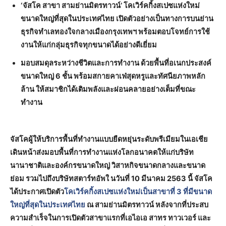
‘จัสโค สาขา สามย่านมิตรทาวน์’ โคเวิร์คกิ้งสเปซแห่งใหม่
ขนาดใหญ่ที่สุดในประเทศไทย เปิดตัวอย่างเป็นทางการบนย่าน
ธุรกิจทำเลทองใจกลางเมืองกรุงเทพฯ พร้อมตอบโจทย์การใช้
งานให้แก่กลุ่มธุรกิจทุกขนาดได้อย่างดีเยี่ยม
มอบสมดุลระหว่างชีวิตและการทำงาน ด้วยพื้นที่อเนกประสงค์
ขนาดใหญ่ 6 ชั้น พร้อมสกายคาเฟ่สุดหรูและทัศนียภาพหลัก
ล้าน ให้สมาชิกได้เติมพลังและผ่อนคลายอย่างเต็มที่ขณะ
ทำงาน
จัสโคผู้ให้บริการพื้นที่ทำงานแบบยืดหยุ่นระดับพรีเมียมในเอเชีย
เดินหน้าส่งมอบพื้นที่การทำงานแห่งโลกอนาคตให้แก่บริษัท
นานาชาติและองค์กรขนาดใหญ่ วิสาหกิจขนาดกลางและขนาด
ย่อม รวมไปถึงบริษัทสตาร์ทอัพใ นวันที่ 10 มีนาคม 2563 นี้ จัสโค
ได้ประกาศเปิดตัว
โคเวิร์คกิ้งสเปซแห่งใหม่เป็นสาขาที่ 3 ที่มีขนาด
ใหญ่ที่สุดในประเทศไทย
ณ สามย่านมิตรทาวน์ หลังจากที่ประสบ
ความสำเร็จในการเปิดตัวสาขาแรกที่เอไอเอ สาทร ทาวเวอร์ และ