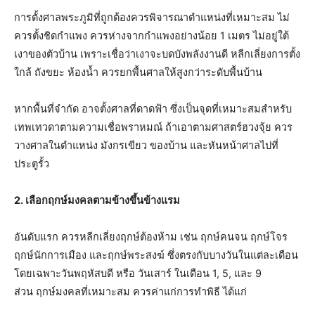
การตั้งศาลพระภูมิที่ถูกต้องควรพิจารณาตำแหน่งที่เหมาะสม ไม่
ควรตั้งชิดกำแพง ควรห่างจากกำแพงอย่างน้อย 1 เมตร ไม่อยู่ใต้
เงาของตัวบ้าน เพราะเชื่อว่าเงาจะบดบังพลังงานดี หลีกเลี่ยงการตั้ง
ใกล้ ถังขยะ ห้องน้ำ ควรยกพื้นศาลให้สูงกว่าระดับพื้นบ้าน
หากพื้นที่จำกัด อาจตั้งศาลที่ดาดฟ้า ซึ่งเป็นจุดที่เหมาะสมสำหรับ
เทพเทวดาตามความเชื่อพราหมณ์ ถ้าเอาตามศาสตร์ฮวงจุ้ย ควร
วางศาลในตำแหน่ง มังกรเขียว ของบ้าน และหันหน้าศาลไปที่
ประตูรั้ว
2. เลือกฤกษ์มงคลตามข้างขึ้นข้างแรม
อันดับแรก ควรหลีกเลี่ยงฤกษ์ต้องห้าม เช่น ฤกษ์คนจน ฤกษ์โจร
ฤกษ์นักการเมือง และฤกษ์พระสงฆ์ ซึ่งตรงกับบางวันในแต่ละเดือน
โดยเฉพาะวันพฤหัสบดี หรือ วันเสาร์ ในเดือน 1, 5, และ 9
ส่วน ฤกษ์มงคลที่เหมาะสม ควรค่าแก่การทำพิธี ได้แก่