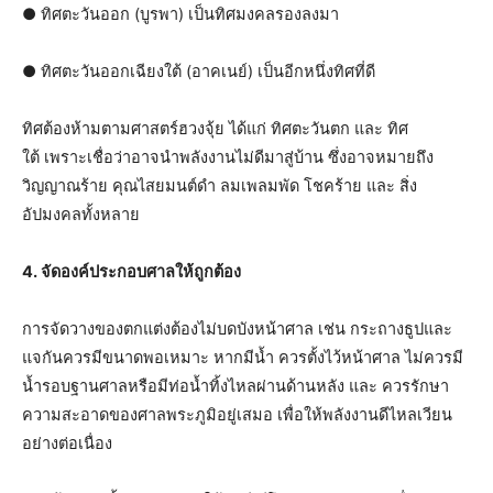
● ทิศตะวันออก (บูรพา) เป็นทิศมงคลรองลงมา
● ทิศตะวันออกเฉียงใต้ (อาคเนย์) เป็นอีกหนึ่งทิศที่ดี
ทิศต้องห้ามตามศาสตร์ฮวงจุ้ย ได้แก่ ทิศตะวันตก และ ทิศ
ใต้ เพราะเชื่อว่าอาจนำพลังงานไม่ดีมาสู่บ้าน ซึ่งอาจหมายถึง
วิญญาณร้าย คุณไสยมนต์ดำ ลมเพลมพัด โชคร้าย และ สิ่ง
อัปมงคลทั้งหลาย
4. จัดองค์ประกอบศาลให้ถูกต้อง
การจัดวางของตกแต่งต้องไม่บดบังหน้าศาล เช่น กระถางธูปและ
แจกันควรมีขนาดพอเหมาะ หากมีน้ำ ควรตั้งไว้หน้าศาล ไม่ควรมี
น้ำรอบฐานศาลหรือมีท่อน้ำทิ้งไหลผ่านด้านหลัง และ ควรรักษา
ความสะอาดของศาลพระภูมิอยู่เสมอ เพื่อให้พลังงานดีไหลเวียน
อย่างต่อเนื่อง