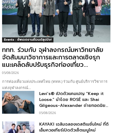
Events : อัพเดตงานอีเวนต์สุดปัง!
ททท. ร่วมกับ จุฬาลงกรณ์มหาวิทยาลัย
จัดสัมมนาวิชาการและการตลาดเชิงรุก
แนะเคล็ดลับปรับธุรกิจท่องเที่ยว...
05/08/2026
การท่องเที่ยวแห่งประเทศไทย (ททท.) ร่วมกับ ศูนย์บริการวิชาการ
แห่งจุฬาลงกรณ์...
Levi’s® เปิดตัวแคมเปญ “Keep it
Loose.” นำโดย ROSÉ และ Shai
Gilgeous-Alexander ถ่ายทอดนิย...
05/08/2026
KAYAKI เฉลิมฉลองเดสติเนชั่นใหม่ ที่ดิ
เอ็มควอเทียร์เปิดตัวเซ็ตเมนูใหม่