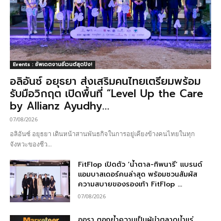
Events : อัพเดตงานอีเวนต์สุดปัง!
อลิอันซ์ อยุธยา ส่งเสริมคนไทยเตรียมพร้อม
รับมือวิกฤต เปิดพื้นที่ “Level Up the Care
by Allianz Ayudhy...
07/08/2026
อลิอันซ์ อยุธยา เดินหน้าสานพันธกิจในการอยู่เคียงข้างคนไทยในทุก
จังหวะของชีว...
FitFlop เปิดตัว ‘น้ำตาล-ทิพนารี’ แบรนด์
แอมบาสเดอร์คนล่าสุด พร้อมชวนสัมผัส
ความสบายของรองเท้า FitFlop ...
07/08/2026
ออรา ตอกย้ำความเป็นผู้นำตลาดน้ำแร่