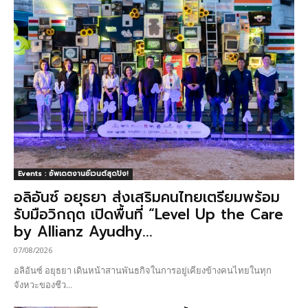
Events : อัพเดตงานอีเวนต์สุดปัง!
อลิอันซ์ อยุธยา ส่งเสริมคนไทยเตรียมพร้อม
รับมือวิกฤต เปิดพื้นที่ “Level Up the Care
by Allianz Ayudhy...
07/08/2026
อลิอันซ์ อยุธยา เดินหน้าสานพันธกิจในการอยู่เคียงข้างคนไทยในทุก
จังหวะของชีว...