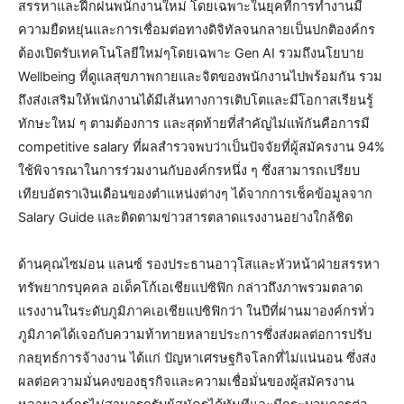
สรรหาและฝึกฝนพนักงานใหม่ โดยเฉพาะในยุคที่การทำงานมี
ความยืดหยุ่นและการเชื่อมต่อทางดิจิทัลจนกลายเป็นปกติองค์กร
ต้องเปิดรับเทคโนโลยีใหม่ๆโดยเฉพาะ Gen AI รวมถึงนโยบาย
Wellbeing ที่ดูแลสุขภาพกายและจิตของพนักงานไปพร้อมกัน รวม
ถึงส่งเสริมให้พนักงานได้มีเส้นทางการเติบโตและมีโอกาสเรียนรู้
ทักษะใหม่ ๆ ตามต้องการ และสุดท้ายที่สำคัญไม่แพ้กันคือการมี
competitive salary ที่ผลสำรวจพบว่าเป็นปัจจัยที่ผู้สมัครงาน 94%
ใช้พิจารณาในการร่วมงานกับองค์กรหนึ่ง ๆ ซึ่งสามารถเปรียบ
เทียบอัตราเงินเดือนของตำแหน่งต่างๆ ได้จากการเช็คข้อมูลจาก
Salary Guide และติดตามข่าวสารตลาดแรงงานอย่างใกล้ชิด
ด้านคุณไซม่อน แลนซ์ รองประธานอาวุโสและหัวหน้าฝ่ายสรรหา
ทรัพยากรบุคคล อเด็คโก้เอเชียแปซิฟิก กล่าวถึงภาพรวมตลาด
แรงงานในระดับภูมิภาคเอเชียแปซิฟิกว่า ในปีที่ผ่านมาองค์กรทั่ว
ภูมิภาคได้เจอกับความท้าทายหลายประการซึ่งส่งผลต่อการปรับ
กลยุทธ์การจ้างงาน ได้แก่ ปัญหาเศรษฐกิจโลกที่ไม่แน่นอน ซึ่งส่ง
ผลต่อความมั่นคงของธุรกิจและความเชื่อมั่นของผู้สมัครงาน