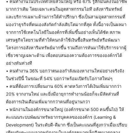
• คนทำงานในประเทศไทยส่วนใหญ่ หรือ 67% รู้สึกมั่นคงในอาชีพ
มากกว่าเดิม โดยเฉพาะคนในอุตสาหกรรมไอที อสังหาริมทรัพย์
และบริการเฉพาะด้านการให้คำปรึกษา ซึ่งเป็นสามอุตสาหกรรมที่
มองว่าธุรกิจที่ตนเองสังกัดกำลังเติบโตมากที่สุด ทั้งนี้อาจเป็นผลมา
จากการใช้เทคโนโลยีในองค์กรที่เพิ่มขึ้นอย่างเห็นได้ชัด สภาพ
เศรษฐกิจโดยรวมที่ทำให้คนกล้าใช้เงินซื้อสินทรัพย์หรือพัฒนา
โครงการอสังหาริมทรัพย์มากขึ้น รวมถึงการหันมาใช้บริการจากผู้
เชี่ยวชาญเฉพาะด้าน เพื่อตอบสนองความต้องการขององค์กรได้
อย่างทันท่วงที
• คนทำงาน 36% บอกว่าตนเองกำลังมองหางานใหม่อย่างจริงจัง
ในช่วงปีนี้ ในขณะที่ 54% บอกว่าพร้อมเปิดรับโอกาสใหม่ๆ
• คนที่ต้องการเปลี่ยนงาน 60% คาดหวังการได้เงินเพิ่มมากกว่า
20% จากงานใหม่ และยิ่งมีอายุการทำงานน้อยก็จะมีสัดส่วนที่
ต้องการเงินเดือนเพิ่มมากกว่าคนที่อยู่นานกว่า
• พนักงานในองค์กรขนาดใหญ่ (องค์กรขนาด 500 คนขึ้นไป) ให้
คะแนนระบบพัฒนาทรัพยากรบุคคลขององค์กร (Learning &
Development) ในระดับดี-ดีมาก ซึ่งเป็นคะแนนที่สูงกว่าเมื่อเปรียบ
เทียบกับคะแนนจากพนักงานในองค์กรขนาดเล็กถึงขนาดกลาง