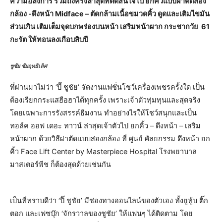
ความอลังการ รวมถึงครั้งล่าสุดที่ตัดสินใจไป ยกคิ้วแบบผ่าตัดส่อง
กล้อง -ดึงหน้า Midface – ตัดกล้ามเนื้อขมวดคิ้ว ดูดและเติมไขมัน
ส่วนเกิน เติมเต็มจุดบกพร่องบนหน้า เสริมหน้าผาก กระชากวัย 61
กะรัต ให้ทอนลงเกือบสิบปี
ชูชัย ชัยฤทธิเลิศ
ที่ผ่านมาไม่ว่า ‘ปี๊ ชูชัย’ จัดงานแฟชั่นโชว์เครื่องเพชรครั้งใด เป็น
ต้องเรียกกระแสฮือฮาได้ทุกครั้ง เพราะเจ้าตัวทุ่มทุนและสุดจริง
โดยเฉพาะการรังสรรค์ธีมงาน ทำอย่างไรให้โชว์สนุกและเป็น
ทอล์ค ออฟ เดอะ ทาวน์ ล่าสุดเจ้าตัวไป ยกคิ้ว – ดึงหน้า – เสริม
หน้าผาก ด้วยวิธีผ่าตัดแบบส่องกล้อง ที่ ศูนย์ ศัลยกรรม ดึงหน้า ยก
คิ้ว Face Lift Center by Masterpiece Hospital โรงพยาบาล
มาสเตอร์พีช ก็ต้องสุดด้วยเช่นกัน
เป็นที่ทราบดีว่า ‘ปี๊ ชูชัย’ มีช่องทางออนไลน์ของตัวเอง ทั้งยูทู้บ ติ๊ก
ตอก และเฟซบุ๊ก ‘จักรวาลของชูชัย’ ให้แฟนๆ ได้ติดตาม โดย