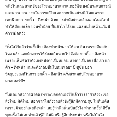
หนึ่งในคณะแพทย์ของโรงพยาบาลมาสเตอร์พีช ยังมีประสบการณ์
และความสามารถในการแก้ไขเคสยากเป็นอย่างดี โดยเฉพาะ
เทคนิคการ ยกคิ้ว – ดึงหน้า ด้วยการผ่าตัดผ่านกล้องเอนโดสโคป
ทำให้มีแผลเล็ก บวมช้ำน้อย ฟื้นตัวไว ไร้รอยแผลบนใบหน้า…ไม่มี
คำว่าผิดหวัง
“ตั้งใจไว้แล้วว่าครั้งนี้จะต้องทำหน้าผากให้อวบอิ่ม เพราะมีผลกับ
โหงวเฮ้ง และต้องการให้ร่องแก้มหายไป จึงต้องยกคิ้ว – ดึงหน้า
เพราะเห็นชัดว่าตัวเองหนังตาเริ่มหย่อน หางตาเริ่มตก เมื่อเรา ยก
คิ้ว – ดึงหน้า มันจะดึงกลับขึ้นไปหมดเลย” ปี๊ ชูชัย บอก
วัตถุประสงค์ในการ ยกคิ้ว – ดึงหน้า ครั้งล่าสุดกับโรงพยาบาล
มาสเตอร์พีช
“ไม่เคยกลัวการผ่าตัด เพราะบอกตัวเองไว้แล้วว่า เรากำลังจะเจอ
สิ่งใหม่ มิติใหม่ นอกจากไม่กังวลแล้วยังรู้สึกมีความสุข ไม่ตื่นเต้น
เพราะตัวเองก็เคยดึงหน้า เลยรู้ว่าฟีลนั้นเป็นยังไง ทำทุกครั้งก็ดีขึ้น
ทุกครั้ง ไม่เคยทำแล้วรู้สึกไม่ดี หรือรู้สึกประหม่า หรือไม่มั่นใจ