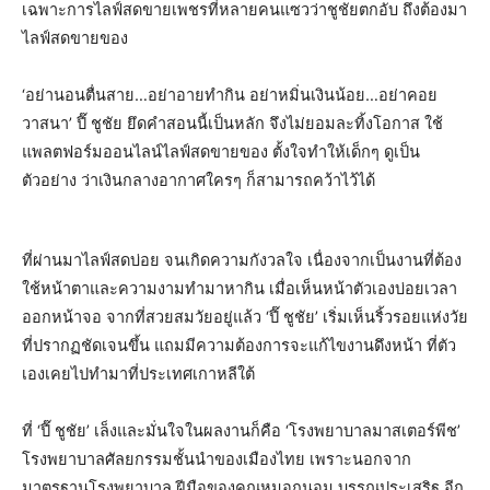
เฉพาะการไลฟ์สดขายเพชรที่หลายคนแซวว่าชูชัยตกอับ ถึงต้องมา
ไลฟ์สดขายของ
‘อย่านอนตื่นสาย…อย่าอายทำกิน อย่าหมิ่นเงินน้อย…อย่าคอย
วาสนา’ ปี๊ ชูชัย ยึดคำสอนนี้เป็นหลัก จึงไม่ยอมละทิ้งโอกาส ใช้
แพลตฟอร์มออนไลน์ไลฟ์สดขายของ ตั้งใจทำให้เด็กๆ ดูเป็น
ตัวอย่าง ว่าเงินกลางอากาศใครๆ ก็สามารถคว้าไว้ได้
ที่ผ่านมาไลฟ์สดบ่อย จนเกิดความกังวลใจ เนื่องจากเป็นงานที่ต้อง
ใช้หน้าตาและความงามทำมาหากิน เมื่อเห็นหน้าตัวเองบ่อยเวลา
ออกหน้าจอ จากที่สวยสมวัยอยู่แล้ว ‘ปี๊ ชูชัย’ เริ่มเห็นริ้วรอยแห่งวัย
ที่ปรากฏชัดเจนขึ้น แถมมีความต้องการจะแก้ไขงานดึงหน้า ที่ตัว
เองเคยไปทำมาที่ประเทศเกาหลีใต้
ที่ ‘ปี๊ ชูชัย’ เล็งและมั่นใจในผลงานก็คือ ‘โรงพยาบาลมาสเตอร์พีช’
โรงพยาบาลศัลยกรรมชั้นนำของเมืองไทย เพราะนอกจาก
มาตรฐานโรงพยาบาล ฝีมือของคุณหมอถนอม บรรณประเสริฐ อีก