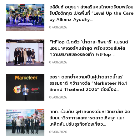
อลิอันซ์ อยุธยา ส่งเสริมคนไทยเตรียมพร้อม
รับมือวิกฤต เปิดพื้นที่ “Level Up the Care
by Allianz Ayudhy...
07/08/2026
FitFlop เปิดตัว ‘น้ำตาล-ทิพนารี’ แบรนด์
แอมบาสเดอร์คนล่าสุด พร้อมชวนสัมผัส
ความสบายของรองเท้า FitFlop ...
07/08/2026
ออรา ตอกย้ำความเป็นผู้นำตลาดน้ำแร่
ธรรมชาติ คว้ารางวัล “Marketeer No.1
Brand Thailand 2026” ต่อเนื่อง...
06/08/2026
ททท. ร่วมกับ จุฬาลงกรณ์มหาวิทยาลัย จัด
สัมมนาวิชาการและการตลาดเชิงรุก แนะ
เคล็ดลับปรับธุรกิจท่องเที่ยว...
05/08/2026