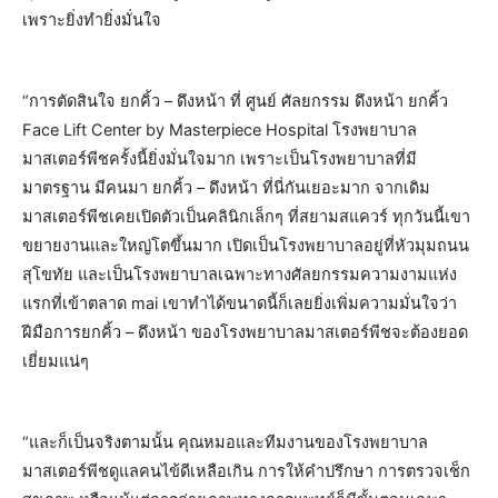
เพราะยิ่งทำยิ่งมั่นใจ
“การตัดสินใจ ยกคิ้ว – ดึงหน้า ที่ ศูนย์ ศัลยกรรม ดึงหน้า ยกคิ้ว
Face Lift Center by Masterpiece Hospital โรงพยาบาล
มาสเตอร์พีชครั้งนี้ยิ่งมั่นใจมาก เพราะเป็นโรงพยาบาลที่มี
มาตรฐาน มีคนมา ยกคิ้ว – ดึงหน้า ที่นี่กันเยอะมาก จากเดิม
มาสเตอร์พีชเคยเปิดตัวเป็นคลินิกเล็กๆ ที่สยามสแควร์ ทุกวันนี้เขา
ขยายงานและใหญ่โตขึ้นมาก เปิดเป็นโรงพยาบาลอยู่ที่หัวมุมถนน
สุโขทัย และเป็นโรงพยาบาลเฉพาะทางศัลยกรรมความงามแห่ง
แรกที่เข้าตลาด mai เขาทำได้ขนาดนี้ก็เลยยิ่งเพิ่มความมั่นใจว่า
ฝีมือการยกคิ้ว – ดึงหน้า ของโรงพยาบาลมาสเตอร์พีชจะต้องยอด
เยี่ยมแน่ๆ
“และก็เป็นจริงตามนั้น คุณหมอและทีมงานของโรงพยาบาล
มาสเตอร์พีชดูแลคนไข้ดีเหลือเกิน การให้คำปรึกษา การตรวจเช็ก