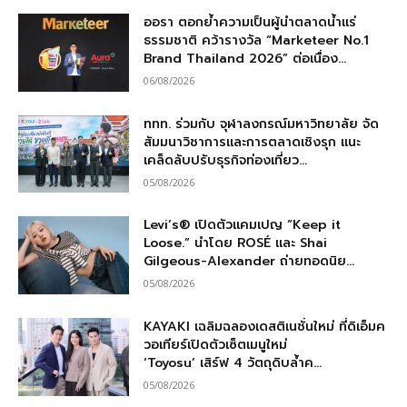
ออรา ตอกย้ำความเป็นผู้นำตลาดน้ำแร่
ธรรมชาติ คว้ารางวัล “Marketeer No.1
Brand Thailand 2026” ต่อเนื่อง...
06/08/2026
ททท. ร่วมกับ จุฬาลงกรณ์มหาวิทยาลัย จัด
สัมมนาวิชาการและการตลาดเชิงรุก แนะ
เคล็ดลับปรับธุรกิจท่องเที่ยว...
05/08/2026
Levi’s® เปิดตัวแคมเปญ “Keep it
Loose.” นำโดย ROSÉ และ Shai
Gilgeous-Alexander ถ่ายทอดนิย...
05/08/2026
KAYAKI เฉลิมฉลองเดสติเนชั่นใหม่ ที่ดิเอ็มค
วอเทียร์เปิดตัวเซ็ตเมนูใหม่
‘Toyosu’ เสิร์ฟ 4 วัตถุดิบล้ำค...
05/08/2026