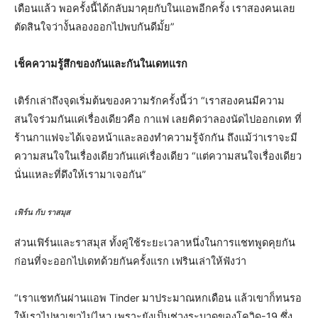
เดือนแล้ว พอครั้งนี้ได้กลับมาคุยกับในแอพอีกครั้ง เราสองคนเลย
ตัดสินใจว่างั้นลองออกไปพบกันดีมั้ย”
เช็คความรู้สึกของกันและกันในเดทแรก
เติร์กเล่าถึงจุดเริ่มต้นของความรักครั้งนี้ว่า “เราสองคนมีความ
สนใจร่วมกันแค่เรื่องเดียวคือ กาแฟ เลยคิดว่าลองนัดไปออกเดท ที่
ร้านกาแฟจะได้เจอหน้าและลองทำความรู้จักกัน ถึงแม้ว่าเราจะมี
ความสนใจในเรื่องเดียวกันแค่เรื่องเดียว “แต่ความสนใจเรื่องเดียว
นั่นแหละที่ดึงให้เรามาเจอกัน”
เฟิร์น กับ ราสมุส
ส่วนเฟิร์นและราสมุส ทั้งคู่ใช้ระยะเวลาหนึ่งในการแชทพูดคุยกัน
ก่อนที่จะออกไปเดทด้วยกันครั้งแรก เฟรินเล่าให้ฟังว่า
“เราแชทกันผ่านแอพ Tinder มาประมาณหกเดือน แล้วเขาก็ทนรอ
ให้เราไปหาเขาไม่ไหว เพราะยังเป็นช่วงระบาดของโควิด-19 ซึ่ง