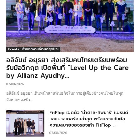
Events : อัพเดตงานอีเวนต์สุดปัง!
อลิอันซ์ อยุธยา ส่งเสริมคนไทยเตรียมพร้อม
รับมือวิกฤต เปิดพื้นที่ “Level Up the Care
by Allianz Ayudhy...
07/08/2026
อลิอันซ์ อยุธยา เดินหน้าสานพันธกิจในการอยู่เคียงข้างคนไทยในทุก
จังหวะของชีว...
FitFlop เปิดตัว ‘น้ำตาล-ทิพนารี’ แบรนด์
แอมบาสเดอร์คนล่าสุด พร้อมชวนสัมผัส
ความสบายของรองเท้า FitFlop ...
07/08/2026