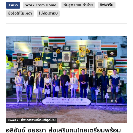
TAGS
Work From Home
กับสูตรขนมทำง่าย
กิฟฟารีน
ยังไงให้ไม่เหงา
ไม่ง้อเตาอบ
Events : อัพเดตงานอีเวนต์สุดปัง!
อลิอันซ์ อยุธยา ส่งเสริมคนไทยเตรียมพร้อม