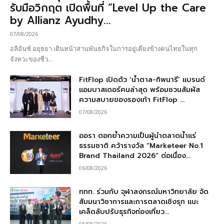
รับมือวิกฤต เปิดพื้นที่ “Level Up the Care
by Allianz Ayudhy...
07/08/2026
อลิอันซ์ อยุธยา เดินหน้าสานพันธกิจในการอยู่เคียงข้างคนไทยในทุก
จังหวะของชีว...
FitFlop เปิดตัว ‘น้ำตาล-ทิพนารี’ แบรนด์
แอมบาสเดอร์คนล่าสุด พร้อมชวนสัมผัส
ความสบายของรองเท้า FitFlop ...
07/08/2026
ออรา ตอกย้ำความเป็นผู้นำตลาดน้ำแร่
ธรรมชาติ คว้ารางวัล “Marketeer No.1
Brand Thailand 2026” ต่อเนื่อง...
06/08/2026
ททท. ร่วมกับ จุฬาลงกรณ์มหาวิทยาลัย จัด
สัมมนาวิชาการและการตลาดเชิงรุก แนะ
เคล็ดลับปรับธุรกิจท่องเที่ยว...
05/08/2026