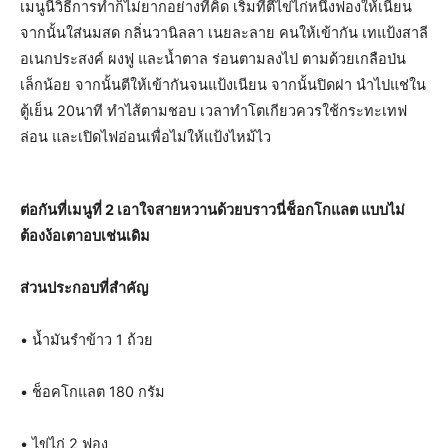
เมนูนี้วิธีการทำก็ไม่ยากอย่างที่คิด เริ่มที่ตีไข่ไก่หนึ่งฟองให้เนียน
จากนั้นใส่นมสด กลิ่นวานิลลา เนยละลาย คนให้เข้ากัน เทแป้งสาลี
อเนกประสงค์ ผงฟู และน้ำตาล ร่อนตามลงไป ตามด้วยเกลือป่น
เล็กน้อย จากนั้นตีให้เข้ากันจนแป้งเนียน จากนั้นปิดฝา นำไปแช่ใน
ตู้เย็น 20นาที ทำไส้ตามชอบ เวลาทำโตเกียวควรใช้กระทะเทฟ
ล่อน และเปิดไฟอ่อนเพื่อไม่ให้แป้งไหม้ไว
ต่อกันที่เมนูที่ 2 เอาใจสายหวานด้วยบราวนี่ช็อกโกแลต แบบไม่
ต้องง้อเตาอบเช่นเดิม
ส่วนประกอบที่สำคัญ
• น้ำมันรำข้าว 1 ถ้วย
• ช็อคโกแลต 180 กรัม
• ไข่ไก่ 2 ฟอง