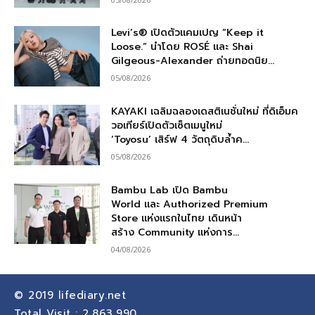
Levi’s® เปิดตัวแคมเปญ “Keep it
Loose.” นำโดย ROSÉ และ Shai
Gilgeous-Alexander ถ่ายทอดนิย...
05/08/2026
KAYAKI เฉลิมฉลองเดสติเนชั่นใหม่ ที่ดิเอ็มค
วอเทียร์เปิดตัวเซ็ตเมนูใหม่
‘Toyosu’ เสิร์ฟ 4 วัตถุดิบล้ำค...
05/08/2026
Bambu Lab เปิด Bambu
World และ Authorized Premium
Store แห่งแรกในไทย เดินหน้า
สร้าง Community แห่งการ...
04/08/2026
© 2019
lifediary.net
Total Visit :
2,863,990