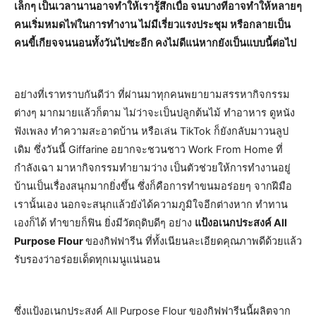
เล็กๆ เป็นเวลานานอาจทำให้เรารู้สึกเบื่อ จนบางทีอาจทำให้หลายๆ
คนเริ่มหมดไฟในการทำงาน ไม่มีเรี่ยวแรงประชุม หรือกลายเป็น
คนขี้เกียจจนนอนทั้งวันไปซะอีก คงไม่ดีแน่หากยังเป็นแบบนี้ต่อไป
อย่างที่เราทราบกันดีว่า ที่ผ่านมาทุกคนพยายามสรรหากิจกรรม
ต่างๆ มากมายแล้วก็ตาม ไม่ว่าจะเป็นปลูกต้นไม้ ทำอาหาร ดูหนัง
ฟังเพลง ทำความสะอาดบ้าน หรือเล่น TikTok ก็ยังกลับมาวนลูป
เดิม ซึ่งวันนี้ Giffarine อยากจะชวนชาว Work From Home ที่
กำลังเฉา มาหากิจกรรมทำยามว่าง เป็นตัวช่วยให้การทำงานอยู่
บ้านเป็นเรื่องสนุกมากยิ่งขึ้น ซึ่งก็คือการทำขนมอร่อยๆ จากฝีมือ
เรานั้นเอง นอกจะสนุกแล้วยังได้ความภูมิใจอีกต่างหาก ทำทาน
เองก็ได้ ทำขายก็ฟิน ยิ่งมีวัตถุดิบดีๆ อย่าง
แป้งอเนกประสงค์ All
Purpose Flour
ของกิฟฟารีน ที่ทั้งเนียนละเอียดคุณภาพดีด้วยแล้ว
รับรองว่าอร่อยเด็ดทุกเมนูแน่นอน
ซึ่งแป้งอเนกประสงค์ All Purpose Flour ของกิฟฟารีนนี้ผลิตจาก