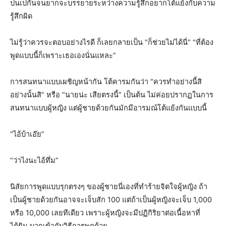
ปนเปกันจนยากจะบรรยายระหว่างความรู้สึกอยากโต้แย้งกับความ
รู้สึกผิด
ไม่รู้ว่าควรจะตอบอย่างไรดี ก็เลยกลายเป็น “ก็ช่วยไม่ได้นี่” “ที่ต้อง
พูดแบบนี้ก็เพราะเธอเองนั่นแหละ”
การสนทนาแบบเผชิญหน้ากัน โต้คารมกันว่า “ควรทำอย่างนี้สิ
อย่างนั้นสิ” หรือ “นายน่ะ เสียตรงนี้” เป็นต้น ไม่ค่อยปรากฏในการ
สนทนาแบบผู้หญิง แต่ผู้ชายด้วยกันมักมีอารมณ์โต้แย้งกันแบบนี้
“ไอ้บ้าเอ๊ย”
“ว่าไงนะไอ้ทึ่ม”
นิสัยการพูดแบบรุกตรงๆ ของผู้ชายนี่เองที่ทำร้ายจิตใจผู้หญิง ถ้า
เป็นผู้ชายด้วยกันอาจจะเจ็บสัก 100 แต่ถ้าเป็นผู้หญิงจะเจ็บ 1,000
หรือ 10,000 เลยทีเดียว เพราะผู้หญิงจะมีปฏิกิริยาต่อเนื้อหาที่
ได้ยิน บวกเข้ากับวิธีการพูดด้วย