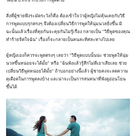
สิ่งที่ผู้ชายพึงระมัดระวังก็คือ ต้องเข้าใจว่าผู้หญิงไม่คุ้นเคยกับวิธี
การพูดแบบรุกตรงๆ จึงต้องเปลี่ยนวิธีการพูดให้นุ่มนวลยิ่งขึ้น มิ
ฉะนั้นแล้วเรื่องที่คุยกันจะคุยกันไม่รู้เรื่อง กลายเป็น “วิธีพูดของคุณ
ทำร้ายจิตใจฉัน” เรื่องก็จะกลายเป็นคนละทิศละทางไปเลย
ผู้หญิงเองก็ควรจะพูดตรงๆ เลยว่า “วิธีพูดแบบนั้นน่ะ ช่วยพูดให้นุ่ม
นวลขึ้นหน่อยจะได้มั้ย” หรือ “ฉันฟังแล้วรู้สึกไม่ดีเอาเสียเลย ช่วย
เปลี่ยนวิธีพูดหน่อยได้มั้ย” ถ้าบอกอย่างนี้แล้ว ผู้ชายคงจะลดความ
ดุเดือดในการพูดลงบ้าง และน่าจะเป็นการสนทนาที่ฟังดูอ่อนโยน
ขึ้นได้