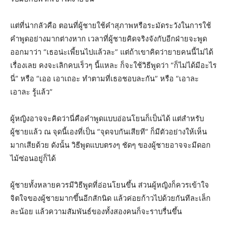
แต่ที่น่ากลัวคือ ตอนที่ผู้ชายใช้คำสุภาพหรือระมัดระวังในการใช้
คำพูดอย่างมากต่างหาก เวลาที่ผู้ชายคิดจริงจังกับอีกฝ่ายจะพูด
ออกมาว่า “เธอน่ะเพี้ยนไปแล้วละ” แต่ถ้าเขาคิดว่ายายคนนี้ไม่ได้
เรื่องเลย คงจะเลิกคบเร็วๆ นี้แหละ ก็จะใช้วิธีพูดว่า “ก็ไม่ได้มีอะไร
นี่” หรือ “เออ เอาเถอะ ทำตามที่เธอชอบละกัน” หรือ “เอาละ
เอาละ รู้แล้ว”
ผู้หญิงอาจจะคิดว่านี่คือคำพูดแบบอ่อนโยนก็เป็นได้ แต่สำหรับ
ผู้ชายแล้ว ณ จุดนี้เองที่เป็น “จุดจบกันเสียที” ก็มีตัวอย่างให้เห็น
มากเสียด้วย ดังนั้น วิธีพูดแบบตรงๆ ชัดๆ ของผู้ชายอาจจะมีดอก
ไม้ซ่อนอยู่ก็ได้
ผู้ชายทั้งหลายควรมีวิธีพูดที่อ่อนโยนขึ้น ส่วนผู้หญิงก็ควรเข้าใจ
จิตใจของผู้ชายมากขึ้นอีกสักนิด แล้วค่อยก้าวไปด้วยกันทีละเล็ก
ละน้อย แล้วความสัมพันธ์ของทั้งสองคนก็จะราบรื่นขึ้น