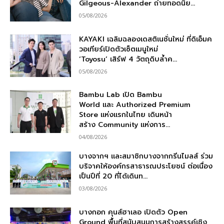
Gilgeous-Alexander ถ่ายทอดนิย...
05/08/2026
KAYAKI เฉลิมฉลองเดสติเนชั่นใหม่ ที่ดิเอ็มค
วอเทียร์เปิดตัวเซ็ตเมนูใหม่
‘Toyosu’ เสิร์ฟ 4 วัตถุดิบล้ำค...
05/08/2026
Bambu Lab เปิด Bambu
World และ Authorized Premium
Store แห่งแรกในไทย เดินหน้า
สร้าง Community แห่งการ...
04/08/2026
บางจากฯ และสมาชิกบางจากกรีนไมลส์ ร่วม
บริจาคให้องค์กรสาธารณประโยชน์ ต่อเนื่อง
เป็นปีที่ 20 ที่ได้เดินท...
03/08/2026
บางกอก คุนส์ฮาเลอ เปิดตัว Open
Ground พื้นที่สนับสนุนการสร้างสรรค์เชิง