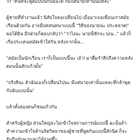
ว่า “คนที่จะพูดแบบนี้กับฉันได้ ก็มีแต่นายเท่านั้นแหละ”
ผู้ชายที่ทำงานแล้ว นิสัยใจคอเปลี่ยนไป เมื่อมาเจอเพื่อนเก่าสมัย
เรียนด้วยกัน อาจมีบทสนทนาแบบนี้ “วิธีของนายน่ะ ประหลาด!”
พอได้ยิน อีกฝ่ายก็ตอบกลับว่า “ว่าไงนะ นายนี่ชักจะวอน…” แล้วก็
เริ่มประเคนหมัดเข้าใส่กัน หลังจากนั้น…
“สมัยเป็นนักเรียน เราก็เป็นแบบนี้นะ เอ้า! มาดื่มรำลึกถึงความหลัง
ตอนนั้นสักแก้วมั้ย”
“จริงสินะ ตัวฉันเองก็เปลี่ยนไปนะ มีแต่นายเท่านั้นแหละที่กล้าพูด
กับฉับแบบนั้น”
แล้วทั้งสองคนก็ชนแก้วกัน
สำหรับผู้หญิง ส่วนใหญ่จะไม่เข้าใจสถานการณ์แบบนี้ ฉะนั้นถ้า
ทำความเข้าใจด้านจิตวิทยาของผู้ชายที่พูดกันแบบนี้สักนิด ก็จะ
รับมือกับพวกเขาได้ง่ายขึ้น