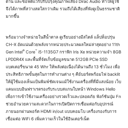
ด้าน และซอฟต์แวร์ปรับปรุงคุณภาพเสียง Dirac Audio ทำให้ผู้ใช้
จึงได้ภาพที่สว่างสดใสกว่าเดิม รวมถึงได้เสียงที่ฟังดูเป็นธรรมชาติ
มากขึ้น
พร้อมวางจำหน่ายในสีน้ำตาล ดูเรียบอย่างมีสไตล์ แล็ปท็อปรุ่น
CH-X อัดแน่นด้วยพลังจากหน่วยประมวลผลใหม่ล่าสุดอย่าง 11th
®
™
Gen Intel
Core
i5-1135G7 กราฟิก Iris Xe หน่วยความจำ 8GB
LPDDR4X และพื้นที่จัดเก็บข้อมูลขนาด 512GB PCle SSD
แบตเตอรี่ขนาด 45 Whr ให้พลังต่อเนื่องได้นานถึง 13 ชั่วโมง เพื่อ
ประสิทธิภาพขั้นสุดในการทำงานต่าง ๆ คีย์บอร์ดพร้อมไฟ backlit
ให้ผู้ใช้มองเห็นแป้นพิมพ์ชัดเจนแม้ใช้งานเครื่องที่ที่มีแสงน้อย เว็บ
แคมแบบอินฟราเรดรองรับระบบสแกนใบหน้า Windows Hello
เพื่อการเข้าใช้งานเครื่องอย่างรวดเร็วและปลอดภัย ฟังก์ชันปุ่ม Fn
ช่วยอำนวยความสะดวกในการเปิดปิดการเชื่อมต่อกับอุปกรณ์
ภายนอกผ่านพอร์ต HDMI in/out แบบคอมโบ เครื่องรองรับการ
เชื่อมต่อ WiFi 6 เพิ่มความเร็วในใช้อินเตอร์เน็ต