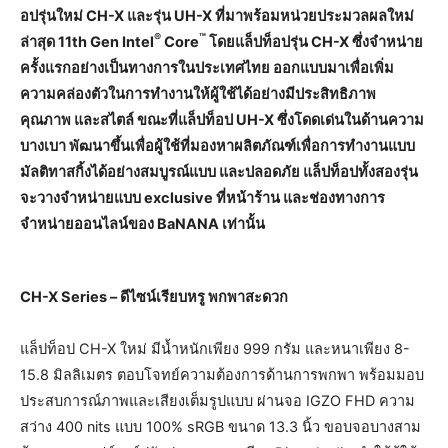
อปรุ่นใหม่ CH-X และรุ่น UH-X ที่มาพร้อมหน่วยประมวลผลใหม่
®
™
ล่าสุด 11th Gen Intel
Core
โดยแล็ปท็อปรุ่น CH-X ซึ่งจำหน่าย
ครั้งแรกอย่างเป็นทางการในประเทศไทย ออกแบบมาเพื่อเพิ่ม
ความคล่องตัวในการทำงานให้ผู้ใช้ได้อย่างมีประสิทธิภาพ
คุณภาพ และสไตล์ ขณะที่แล็ปท็อป UH-X ซึ่งโดดเด่นในด้านความ
บางเบา พัฒนาขึ้นเพื่อผู้ใช้ที่มองหาผลิตภัณฑ์เพื่อการทำงานแบบ
มัลติทาสกิ้งได้อย่างสมบูรณ์แบบ และปลอดภัย แล็ปท็อปทั้งสองรุ่น
จะวางจำหน่ายแบบ exclusive ที่หน้าร้าน และช่องทางการ
จำหน่ายออนไลน์ของ BaNANA เท่านั้น
CH-X Series – ดีไซน์เรียบหรู พกพาสะดวก
แล็ปท็อป CH-X ใหม่ มีน้ำหนักเพียง 999 กรัม และหนาเพียง 8-
15.8 มิลลิเมตร ตอบโจทย์ความต้องการด้านการพกพา พร้อมมอบ
ประสบการณ์ภาพและเสียงเต็มรูปแบบ ผ่านจอ IGZO FHD ความ
สว่าง 400 nits แบบ 100% sRGB ขนาด 13.3 นิ้ว ขอบจอบางสาม