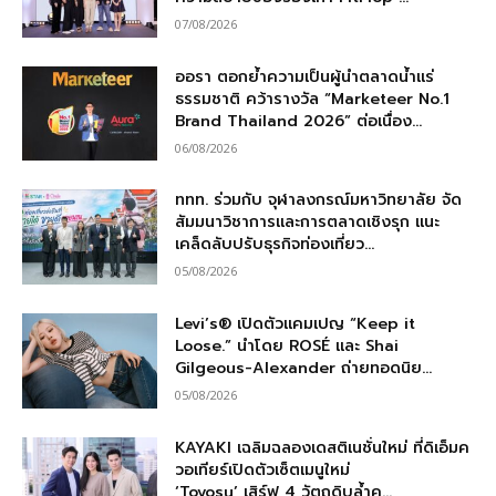
07/08/2026
ออรา ตอกย้ำความเป็นผู้นำตลาดน้ำแร่
ธรรมชาติ คว้ารางวัล “Marketeer No.1
Brand Thailand 2026” ต่อเนื่อง...
06/08/2026
ททท. ร่วมกับ จุฬาลงกรณ์มหาวิทยาลัย จัด
สัมมนาวิชาการและการตลาดเชิงรุก แนะ
เคล็ดลับปรับธุรกิจท่องเที่ยว...
05/08/2026
Levi’s® เปิดตัวแคมเปญ “Keep it
Loose.” นำโดย ROSÉ และ Shai
Gilgeous-Alexander ถ่ายทอดนิย...
05/08/2026
KAYAKI เฉลิมฉลองเดสติเนชั่นใหม่ ที่ดิเอ็มค
วอเทียร์เปิดตัวเซ็ตเมนูใหม่
‘Toyosu’ เสิร์ฟ 4 วัตถุดิบล้ำค...