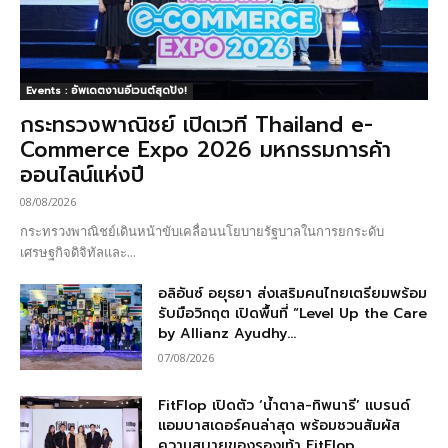
Events : อัพเดตงานอีเวนต์สุดปัง!
กระทรวงพาณิชย์ เปิดเวที Thailand e-
Commerce Expo 2026 มหกรรมการค้า
ออนไลน์แห่งปี
08/08/2026
กระทรวงพาณิชย์เดินหน้าขับเคลื่อนนโยบายรัฐบาลในการยกระดับ
เศรษฐกิจดิจิทัลและ...
อลิอันซ์ อยุธยา ส่งเสริมคนไทยเตรียมพร้อม
รับมือวิกฤต เปิดพื้นที่ “Level Up the Care
by Allianz Ayudhy...
07/08/2026
FitFlop เปิดตัว ‘น้ำตาล-ทิพนารี’ แบรนด์
แอมบาสเดอร์คนล่าสุด พร้อมชวนสัมผัส
ความสบายของรองเท้า FitFlop ...