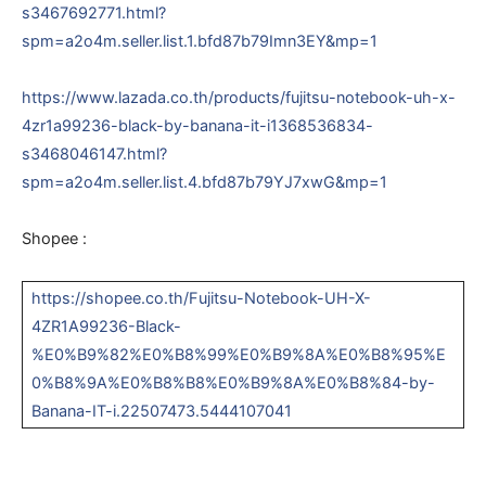
s3467692771.html?
spm=a2o4m.seller.list.1.bfd87b79Imn3EY&mp=1
https://www.lazada.co.th/products/fujitsu-notebook-uh-x-
4zr1a99236-black-by-banana-it-i1368536834-
s3468046147.html?
spm=a2o4m.seller.list.4.bfd87b79YJ7xwG&mp=1
Shopee :
https://shopee.co.th/Fujitsu-Notebook-UH-X-
4ZR1A99236-Black-
%E0%B9%82%E0%B8%99%E0%B9%8A%E0%B8%95%E
0%B8%9A%E0%B8%B8%E0%B9%8A%E0%B8%84-by-
Banana-IT-i.22507473.5444107041