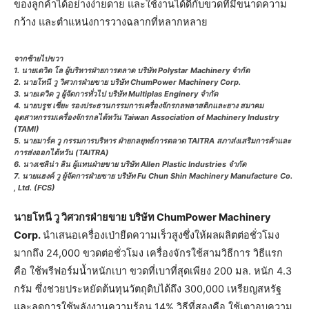
ของลูกค้าได้อย่างง่ายดาย และใช้งานได้ดีกับขวดที่มีขนาดความ
กว้าง และตำแหน่งการวางฉลากที่หลากหลาย
จากซ้ายไปขวา
1. นายเดวิด โล ผู้บริหารฝ่ายการตลาด บริษัท Polystar Machinery จำกัด
2. นายโทนี วู วิศวกรฝ่ายขาย บริษัท ChumPower Machinery Corp.
3. นายเดวิด วู ผู้จัดการทั่วไป บริษัท Multiplas Enginery จำกัด
4. นายบรูช เซี่ยะ รองประธานกรรมการเครื่องจักรกลพลาสติกและยาง สมาคม
อุตสาหกรรมเครื่องจักรกลไต้หวัน Taiwan Association of Machinery Industry
(TAMI)
5. นายมาร์ค วู กรรมการบริหาร ฝ่ายกลยุทธ์การตลาด TAITRA สภาส่งเสริมการค้าและ
การส่งออกไต้หวัน (TAITRA)
6. นางเซลิน่า ลิน ผู้แทนฝ่ายขาย บริษัท Allen Plastic Industries จำกัด
7. นายแฮงค์ วู ผู้จัดการฝ่ายขาย บริษัท Fu Chun Shin Machinery Manufacture Co.
, Ltd. (FCS)
นายโทนี วู วิศวกรฝ่ายขาย บริษัท
ChumPower Machinery
Corp
.
นำเสนอเครื่องเป่ายืดความเร็วสูงซึ่งให้ผลผลิตต่อชั่วโมง
มากถึง 24,000 ขวดต่อชั่วโมง เครื่องจักรใช้สามวิธีการ วิธีแรก
คือ ใช้พรีฟอร์มน้ำหนักเบา ขวดที่เบาที่สุดเพียง 200 มล. หนัก 4.3
กรัม ซึ่งช่วยประหยัดต้นทุนวัตถุดิบได้ถึง 300,000 เหรียญสหรัฐ
และลดการใช้พลังงานความร้อน 14% วิธีที่สองคือ ใช้เตาอบความ