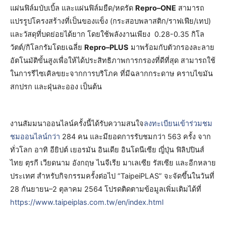
แผ่นฟิล์มบับเบิ้ล และแผ่นฟิล์มยืด/หดรัด
Repro
–
ONE
สามารถ
แปรรูปโครงสร้างที่เป็นของแข็ง (กระสอบพลาสติก/ราฟเฟีย/เทป)
และวัสดุที่บดย่อยได้ยาก โดยใช้พลังงานเพียง 0.28-0.35 กิโล
วัตต์/กิโลกรัมโดยเฉลี่ย
Repro
–
PLUS
มาพร้อมกับตัวกรองละลาย
อัตโนมัติขั้นสูงเพื่อให้ได้ประสิทธิภาพการกรองที่ดีที่สุด สามารถใช้
ในการรีไซเคิลขยะจากการบริโภค ที่มีฉลากกระดาษ คราบไขมัน
สกปรก และฝุ่นละออง เป็นต้น
งานสัมมนาออนไลน์ครั้งนี้ได้รับความสนใจ
ลงทะเบียนเข้าร่วมชม
ชมออนไลน์กว่า
284 คน และมียอดการรับชมกว่า 563 ครั้ง จาก
ทั่วโลก อาทิ อียิปต์ เยอรมัน อินเดีย อินโดนีเซีย ญี่ปุ่น ฟิลิปปินส์
ไทย ตุรกี เวียดนาม อังกฤษ ไนจีเรีย มาเลเซีย รัสเซีย และอีกหลาย
ประเทศ สำหรับกิจกรรมครั้งต่อไป “TaipeiPLAS” จะจัดขึ้นในวันที่
28 กันยายน–2 ตุลาคม 2564 โปรดติดตามข้อมูลเพิ่มเติมได้ที่
https://www.taipeiplas.com.tw/en/index.html