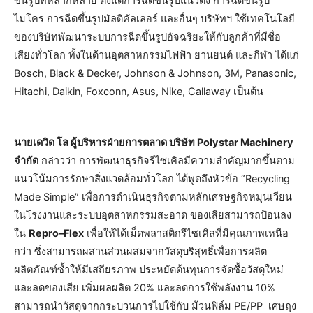
ขึ้นรูปที่หลากหลาย ตั้งแต่การฉีดขึ้นรูปแนวตั้ง การฉีดขึ้นรูป
ไมโคร การฉีดขึ้นรูปมัลติคัลเลอร์ และอื่นๆ บริษัทฯ ใช้เทคโนโลยี
ของบริษัทพัฒนาระบบการฉีดขึ้นรูปอัจฉริยะให้กับลูกค้าที่มีชื่อ
เสียงทั่วโลก ทั้งในด้านอุตสาหกรรมไฟฟ้า ยานยนต์ และกีฬา ได้แก่
Bosch, Black & Decker, Johnson & Johnson, 3M, Panasonic,
Hitachi, Daikin, Foxconn, Asus, Nike, Callaway เป็นต้น
นายเดวิด โล ผู้บริหารฝ่ายการตลาด บริษัท
Polystar Machinery
จำกัด
กล่าวว่า การพัฒนาธุรกิจรีไซเคิลมีความสำคัญมากขึ้นตาม
แนวโน้มการรักษาสิ่งแวดล้อมทั่วโลก ได้พูดถึงหัวข้อ “Recycling
Made Simple” เพื่อการดำเนินธุรกิจตามหลักเศรษฐกิจหมุนเวียน
ในโรงงานและระบบอุตสาหกรรมสะอาด ของเสียสามารถป้อนลง
ใน
Repro
–
Flex
เพื่อให้ได้เม็ดพลาสติกรีไซเคิลที่มีคุณภาพเหนือ
กว่า ซึ่งสามารถผสานส่วนผสมจากวัสดุบริสุทธิ์เพื่อการผลิต
ผลิตภัณฑ์ซ้ำให้มีเสถียรภาพ ประหยัดต้นทุนการจัดซื้อวัสดุใหม่
และลดของเสีย เพิ่มผลผลิต 20% และลดการใช้พลังงาน 10%
สามารถนำวัสดุจากกระบวนการไปใช้กับ ม้วนฟิล์ม PE/PP เศษถุง