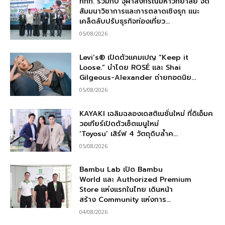
ททท. ร่วมกับ จุฬาลงกรณ์มหาวิทยาลัย จัด
สัมมนาวิชาการและการตลาดเชิงรุก แนะ
เคล็ดลับปรับธุรกิจท่องเที่ยว...
05/08/2026
Levi’s® เปิดตัวแคมเปญ “Keep it
Loose.” นำโดย ROSÉ และ Shai
Gilgeous-Alexander ถ่ายทอดนิย...
05/08/2026
KAYAKI เฉลิมฉลองเดสติเนชั่นใหม่ ที่ดิเอ็มค
วอเทียร์เปิดตัวเซ็ตเมนูใหม่
‘Toyosu’ เสิร์ฟ 4 วัตถุดิบล้ำค...
05/08/2026
Bambu Lab เปิด Bambu
World และ Authorized Premium
Store แห่งแรกในไทย เดินหน้า
สร้าง Community แห่งการ...
04/08/2026