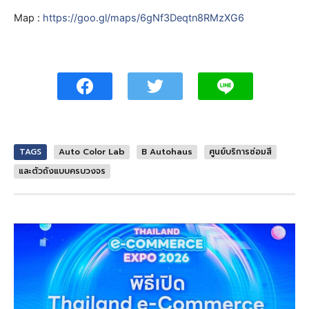
Map :
https://goo.gl/maps/6gNf3Deqtn8RMzXG6
TAGS
Auto Color Lab
B Autohaus
ศูนย์บริการซ่อมสี
และตัวถังแบบครบวงจร