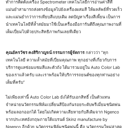
ทำการติดตั้งเครื่อง Spectrometer เทคโนโลยีการอ่านค่าสีที่
แม่นยำสามารถส่งตรงข้อมูลไปยังเครื่องผสมสี ให้ผลลัพธ์ที่รวดเร็ว
และแม่นยำกว่าการเทียบสีแบบเดิม ลดปัญหาเรื่องสีเพี้ยน เป็นการ
นำเทคโนโลยีที่ล้ำสมัยมาใช้เป็นเครื่องมือการันตีถึงคุณภาพงานที่
เต็มเปี่ยมไปด้วยประสิทธิภาพกันเลยทีเดียว
คุณอัครวัชร คงสิริกาญจน์ กรรมการผู้จัดการ
กล่าวว่า “ทุก
เทคโนโลยี ความล้ำสมัยที่เปี่ยมคุณภาพ ทุกอย่างที่เกี่ยวกับการ
บริการดูแลซ่อมแซมสีและตัวถัง ได้มารวมอยู่ใน Auto Color Lab
ของเราแล้วครับ และเราพร้อมให้บริการรถยนต์ของทุกท่านอย่าง
เต็มที่ครับ”
ไม่เพียงเท่านี้ Auto Color Lab ยังได้รับเอกสิทธิ์ เป็นตัวแทน
จำหน่ายนวัตกรรมฟิล์มเปลี่ยนสีป้องกันรอยระดับพรีเมี่ยมชนิดพ่น
พร้อมลอกออกได้ โดยไม่เกิดความเสียหายกับสีเดิมจาก Ngenco
จากประเทศอังกฤษภายใต้แบรนด์ Skinz manufacture by
Ngenco อีกด้วย นวัตกรรมฟิล์มชนิดพ่นนี้ คือ นวัตกรรมใหม่ล่าสุด