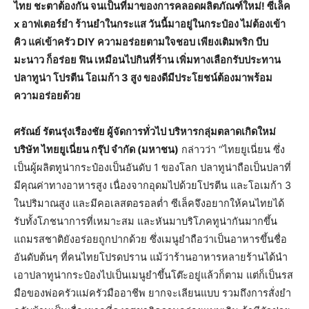
ไทย ชะตาต้องกัน จนเป็นที่มาของการคลอดผลิตภัณฑ์ใหม่! ซีเล็ค
x อาฟเตอร์ยำ ร้านยำในกระแส วันนี้มาอยู่ในกระป๋อง ไม่ต้องเข้า
คิว แค่เข้าครัว DIY ความอร่อยตามใจชอบ เพียงเติมพริก บีบ
มะนาว ก็อร่อย ฟิน เหมือนไปกินที่ร้าน เพิ่มทางเลือกรับประทาน
ปลาทูน่า โปรตีน โอเมก้า 3 สูง ของดีมีประโยชน์ต้องมาพร้อม
ความอร่อยด้วย
ศรัณย์ รัตนรุ่งเรืองชัย ผู้จัดการทั่วไป บริหารกลุ่มตลาดเกิดใหม่
บริษัท ไทยยูเนี่ยน กรุ๊ป จำกัด (มหาชน)
กล่าวว่า “ไทยยูเนี่ยน ซึ่ง
เป็นผู้ผลิตทูน่ากระป๋องเป็นอันดับ 1 ของโลก ปลาทูน่าถือเป็นปลาที่
มีคุณค่าทางอาหารสูง เนื่องจากอุดมไปด้วยโปรตีน และโอเมก้า 3
ในปริมาณสูง และมีคอเลสตอรอลต่ำ ซีเล็คจึงอยากให้คนไทยได้
รับทั้งโภชนาการที่เหมาะสม และหันมาบริโภคทูน่ากันมากขึ้น
แถมรสชาติยังอร่อยถูกปากด้วย ซึ่งเมนูยำถือว่าเป็นอาหารขึ้นชื่อ
อันดับต้นๆ ที่คนไทยโปรดปราน แม้ว่าร้านอาหารหลายร้านได้นำ
เอาปลาทูน่ากระป๋องไปเป็นเมนูยำขึ้นโต๊ะอยู่แล้วก็ตาม แต่ก็เป็นรส
มือของพ่อครัวแม่ครัวมืออาชีพ ยากจะเลียนแบบ รวมถึงการสั่งยำ