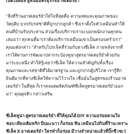
เน็ตไอดอล สู่พันธมิตรธุรกิจอาฟเตอร์ยำ
“สิ่งที่ร้านอาฟเตอร์ยำใส่ใจที่สุดคือ ความสดและคุณภาพของ
วัตถุดิบ บวกกับรสชาติที่ถูกปากลูกค้า ซึ่งเราตั้งใจทำเหมือนทำให้
คนที่บ้านรับประทาน ส่วนเรื่องบริการเราจะบอกพนักงานทุกคน
เสมอว่า ทุกคนที่มาเราต้องบริการเหมือนเขาเป็นครอบครัวเรา”
คุณแต๋งกล่าว “สำหรับโปรเจ็คที่ร่วมกับทางซีเล็ค ภายหลังจากที่
เราได้ผ่านการพัฒนาปลากระป๋องทูน่าสูตรอาฟเตอร์ยำด้วยกัน
มาระยะหนึ่ง ทำให้รู้เลยว่าซีเล็ค ให้ความสำคัญกับทั้งเรื่อง
คุณภาพและรสชาติที่ได้มาตรฐาน และถูกปากผู้บริโภค เรารู้สึก
ยินดีมากที่ทางซีเล็คให้ความไว้วางใจ เชื่อมั่นในสูตรของร้านอาฟ
เตอร์ยำ ในที่สุด ก็เราคลอดผลิตภัณฑ์ซีเล็คสูตรอาฟเตอร์ยำออก
มา” คุณดุจดิว กล่าวเสริม
ซีเล็คทูน่า สูตรอาฟเตอร์ยำ ที่ให้คุณได้ DIY ความอร่อยตามใจ
ชอบ เพียงเติมพริก บีบมะนาว ก็อร่อย ฟิน เหมือนไปกินที่ร้าน เพราะ
ซีเล็ค X อาฟเตอร์ยำ ใครทำก็อร่อย มีวางจำหน่ายแล้วที่บิ๊กซี เซเว่