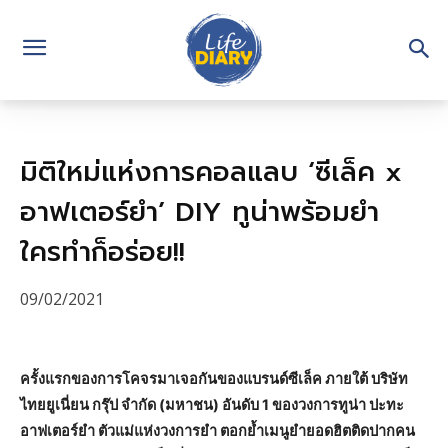
มิติใหม่แห่งการคอลแลบ ‘ซีเล็ค x
อาฟเตอร์ยำ’ DIY ทูน่าพร้อมยำ
ใครทำก็อร่อย!!
09/02/2021
ครั้งแรกของการโคจรมาเจอกันของแบรนด์ซีเล็ค ภายใต้ บริษัท
ไทยยูเนี่ยน กรุ๊ป จำกัด (มหาชน) อันดับ 1 ของวงการทูน่า ปะทะ
อาฟเตอร์ยำ ตัวแม่แห่งวงการยำ ตอกย้ำเมนูยำยอดฮิตติดปากคน