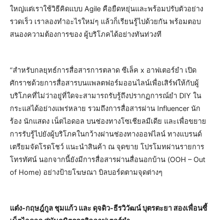
ใหญ่แต่เราใช้วิธีคิดแบบ Agile คือยืดหยุ่นและพร้อมปรับตัวอย่าง
รวดเร็ว เราลองทำอะไรใหม่ๆ แล้วก็เรียนรู้ไปด้วยกัน พร้อมตอบ
สนองความต้องการของ ผู้บริโภคได้อย่างทันท่วงที
“สำหรับกลยุทธ์การสื่อสารการตลาด ซีเล็ค x อาฟเตอร์ยำ เปิด
ศักราชด้วยการสื่อสารบนแพลตฟอร์มออนไลน์เพื่อเสิร์ฟให้กับผู้
บริโภคที่ไม่ว่าอยู่ที่ใดจะสามารถรับรู้ถึงปรากฏการณ์ยำ DIY ใน
กระแสได้อย่างแพร่หลาย รวมถึงการสื่อสารผ่าน Influencer นัก
ร้อง นักแสดง เน็ตไอดอล บนช่องทางโซเชียลมีเดีย และเพื่อขยาย
การรับรู้ไปยังผู้บริโภคในกว้างผ่านช่องทางออฟไลน์ ทางแบรนด์
เตรียมจัดโรดโชว์ แนะนำสินค้า ณ จุดขาย โปรโมทผ่านรายการ
โทรทัศน์ นอกจากนี้ยังมีการสื่อสารผ่านสื่อนอกบ้าน (OOH – Out
of Home) อย่างป้ายโฆษณา บิลบอร์ดตามจุดต่างๆ
แต๋ง-กฤษฎ์กูล ชุมแก้ว และ ดุจดิว-ธีรวิวัฒน์ บุตรตะยา สองเพื่อนซี้