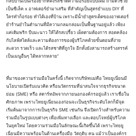
กลับบ้านเป็นเรื่องยากที่คงรสชาติความอร่อยแบบเดิม ถ้ามีตัวช่วย
เป็นซีเล็ค x อาฟเตอร์ยำมาเสริม ที่สำคัญเป็นสูตรยำแบบ DIY ที่
ใครทำก็อร่อย ทำได้เองที่บ้าน เพราะมีน้ำยำสูตรเด็ดของอาฟเตอร์
ยำร้านยำในตำนานที่มีความกลมกล่อมเป็นพื้นฐานอยู่แล้ว เพียง
แค่เติมพริก บีบมะนาว ให้ได้รสเปรี้ยว เผ็ดตามต้องการ สอดคล้อง
กับไลฟ์สไตล์และความต้องการของผู้บริโภคด้วยขั้นตอนที่ง่าย
สะดวก รวดเร็ว และได้รสชาติที่ถูกใจ อีกทั้งยังสามารถสร้างสรรค์
เป็นเมนูอื่นๆ ได้หลากหลาย”
ที่มาของความร่วมมือในครั้งนี้ เกิดจากบริษัทแม่คือ ไทยยูเนี่ยนมี
นโยบายเปิดรับแนวคิด หรือนวัตกรรมที่น่าสนใจจากธุรกิจขนาด
ย่อม (SME) หรือ สตาร์ทอัพจากภายนอกองค์กรอยู่แล้ว เราเชื่อใน
ศักยภาพ เพราะไทยยูเนี่ยนเองก่อนจะเป็นธุรกิจระดับโลกก็มีจุด
เริ่มต้นมาจากการเป็นธุรกิจ SME เช่นกัน จึงเปิดกว้างสำหรับความ
ร่วมมือในรูปแบบต่างๆ เพื่อเพิ่มทางเลือก และตอบโจทย์ผู้บริโภค
ในยุคใหม่ โดยความร่วมมือในลักษณะนี้เกิดขึ้นได้ เพราะไทยยู
เนี่ยนมีความพร้อมในด้านเครื่องมือ วัตถุดิบ คน แม้ว่าเป็นองค์กร