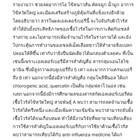
รายงานว่า ช่วยลดอาการไอ ไข้หนาวสั่น คัดจมูก น้ำมูก อาการ
ไข้หวัดใหญ่ และมีผลเสริมสร้างภูมิคุ้มกันที่แข็งแรงอีกด้วย
โดยอธิบายว่า สารในผลเอลเดอร์เบอรีนี้ จะไปจับกับผิวไวรัส
ทำให้ยับยั้งประสิทธิภาพของเชื้อไวรัสในการเกาะติดกับเซลล์
ร่างกาย และไม่สามารถเพิ่มจำนวนไวรัสในร่างกายได้ และยัง
ไปกระตุ้นการทำงานของเซลล์เม็ดเลือดขาวให้ทำลายสิ่งแปลก
ปลอมให้ดีขึ้น เท่ากับว่ายิงปืนนัดเดียวได้นกสองตัวเลยค่ะ ที่เป็น
เช่นนี้เพราะเอลเดอร์เบอรีมีสารสำคัญคือ สารกลุ่มแอนโธไซ
ยานิน ซึ่งมีสูงกว่าผลบลูเบอรี่ถึง 5 เท่า และมากกว่าแครนเบอรี
ถึง 8 เท่า นอกจากนี้ยังมีสารสำคัญคือ กลุ่มโพลีฟีนอล ได้แก่
chlorogenic acid, quercetin เป็นต้น กลุ่มฟลาโวนอล เช่น
rutin นอกจากนี้ยังมีการศึกษาผลของสารสกัดเอลเดอร์เบอรีต่อ
เชื้อไวรัสไข้หวัดใหญ่ สายพันธุ์ A พบว่า สามารถลดจำนวนเชื้อ
ไวรัสได้ครึ่งหนึ่ง และเมื่อเพิ่มความเข้มข้น พบว่าสามารถยับยั้ง
เชื้อไวรัสได้จนเกือบหมด ทำให้มีงานวิจัยที่พยายามเทียบเคียง
การใช้สารสำคัญในเอลเดอร์เบอรีกับการใช้ยาต้านเชื้อไวรัส
พบว่าสามารถเทียบได้กับ anti-influenza medicine ได้แก่