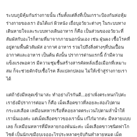
ระบบภูมิคุ้มกันร่างกายนั้น เริ่มตั้งแต่สิ่งที่เป็นเกราะป้องกันห่อหุ้ม
ร่างกายของเรา อันได้แก่ ผิวหนัง เยื่อบุอวัยวะต่างๆ ในระบบทาง
เดินหายใจและระบบทางเดินอาหาร ก็คือ เป็นส่วนของอวัยวะที่
สัมผัสกับอะไรก็ตามที่มาจากภายนอกนั่นเอง เช่น ฝุ่นผง เชื้อโรคที่
อยู่ตามพื้นผิวสัมผัส อากาศ อาหาร รวมไปถึงสิ่งต่างๆที่ปนเปื้อน
อากาศและอาหาร เป็นต้น ดังนั้น ปราการด่านแรกนี้ ถ้ามีความ
แข็งแรงพอควร มีความชุ่มชื้นสร้างสารคัดหลั่งเยื่อเมือกที่เหมาะ
สม ก็จะช่วยดักจับเชื้อโรค สิ่งแปลกปลอม ไม่ให้เข้าสู่ร่างกายเรา
ได้
แต่ถ้ายังมีหลุดเข้ามาล่ะ ทำอย่างไรกันดี…อย่าเพิ่งตระหนกไปค่ะ
เรายังมีปราการต่อมา ก็คือ เม็ดเลือดขาวที่ลอยละล่องไปตาม
กระแสเลือด เหมือนทหารเรือที่คอยลาดตระเวนไปตามลำน้ำให้
เรานั่นเองค่ะ แต่เม็ดเลือดขาวของเรานั้น เก๋ไก๋มากค่ะ มีหลายแบบ
เลย ก็เหมือนทหารที่มีหลายกองพันน่ะค่ะ เม็ดเลือดขาวชนิดฟาโก
ไซต์ เป็นนักเขมือบเจออะไรประหลาดๆจับกินทำลายหมด เม็ด