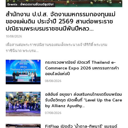
Events : อัพเดตงานอีเวนต์สุดปัง!
สำนักงาน ป.ป.ส. จัดงานมหกรรมกองทุนแม่
ของแผ่นดิน ประจำปี 2569 สานต่อพระราช
ปณิธานพระบรมราชชนนีพันปีหลว...
10/08/2026
เพื่อสานต่อพระราชปณิธานของสมเด็จพระนางเจ้าสิริกิติ์ พระบรม
ราชินีนาถ พระบรม...
กระทรวงพาณิชย์ เปิดเวที Thailand e-
Commerce Expo 2026 มหกรรมการค้า
ออนไลน์แห่งปี
08/08/2026
อลิอันซ์ อยุธยา ส่งเสริมคนไทยเตรียมพร้อม
รับมือวิกฤต เปิดพื้นที่ “Level Up the Care
by Allianz Ayudhy...
07/08/2026
FitFlop เปิดตัว ‘น้ำตาล-ทิพนารี’ แบรนด์