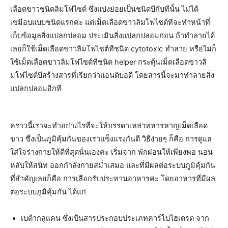
เลือดขาวชนิดลิมโฟไซต์ ซึ่งแบ่งย่อยเป็นชนิดบีกับทีนั้น ไม่ได้
เขมือบแบบชนิดแรกค่ะ แต่เม็ดเลือดขาวลิมโฟไซต์ทีจะทำหน้าที่
เก็บข้อมูลสิ่งแปลกปลอม ประเมินสิ่งแปลกปลอมก่อน ถ้าทำลายได้
เลยก็ใช้เม็ดเลือดขาวลิมโฟไซต์ทีชนิด cytotoxic ทำลาย หรือไม่ก็
ใช้เม็ดเลือดขาวลิมโฟไซต์ทีชนิด helper กระตุ้นเม็ดเลือดขาวลิ
มโฟไซต์บีสร้างสารที่เรียกว่าแอนติบอดี โดยสารนี้จะมาทำลายสิ่ง
แปลกปลอมอีกที
คราวนี้เราจะทำอย่างไรที่จะให้บรรดาเหล่าทหารหาญเม็ดเลือด
ขาว ซึ่งเป็นภูมิคุ้มกันของเราแข็งแรงกันดี วิธีง่ายๆ ก็คือ การดูแล
ใส่ใจร่างกายให้ดีที่สุดนั่นเองค่ะ เริ่มจาก พักผ่อนให้เพียงพอ นอน
หลับให้สนิท ออกกำลังกายสม่ำเสมอ และที่มีผลต่อระบบภูมิคุ้มกัน
ที่สำคัญเลยก็คือ การเลือกรับประทานอาหารค่ะ โดยอาหารที่มีผล
ต่อระบบภูมิคุ้มกัน ได้แก่
เบต้ากลูแคน ซึ่งเป็นสารประกอบประเภทคาร์โบไฮเดรต จาก