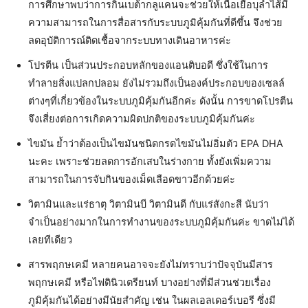
การศึกษาพบว่าการกินเบต้ากลูแคนจะช่วยให้เนื้อเยื่อบุลำไส้มี
ความสามารถในการสื่อสารกับระบบภูมิคุ้มกันที่ดีขึ้น จึงช่วย
ลดอุบัติการณ์ติดเชื้อจากระบบทางเดินอาหารค่ะ
โปรตีน เป็นส่วนประกอบหลักของแอนติบอดี ซึ่งใช้ในการ
ทำลายสิ่งแปลกปลอม ยังไม่รวมถึงเป็นองค์ประกอบของเซลล์
ต่างๆที่เกี่ยวข้องในระบบภูมิคุ้มกันอีกค่ะ ดังนั้น การขาดโปรตีน
จึงเสี่ยงต่อการเกิดความผิดปกติของระบบภูมิคุ้มกันค่ะ
ไขมัน ย้ำว่าต้องเป็นไขมันชนิดกรดไขมันไม่อิ่มตัว EPA DHA
นะคะ เพราะช่วยลดการอักเสบในร่างกาย ทั้งยังเพิ่มความ
สามารถในการจับกินของเม็ดเลือดขาวอีกด้วยค่ะ
วิตามินและแร่ธาตุ วิตามินบี วิตามินดี กับแร่สังกะสี นับว่า
จำเป็นอย่างมากในการทำงานของระบบภูมิคุ้มกันค่ะ ขาดไม่ได้
เลยทีเดียว
สารพฤกษเคมี หลายคนอาจจะยังไม่ทราบว่าปัจจุบันมีสาร
พฤกษเคมี หรือไฟตินิวเตรียนท์ บางอย่างที่มีส่วนช่วยเรื่อง
ภูมิคุ้มกันได้อย่างมีนัยสำคัญ เช่น ในผลเอลเดอร์เบอรี ซึ่งมี