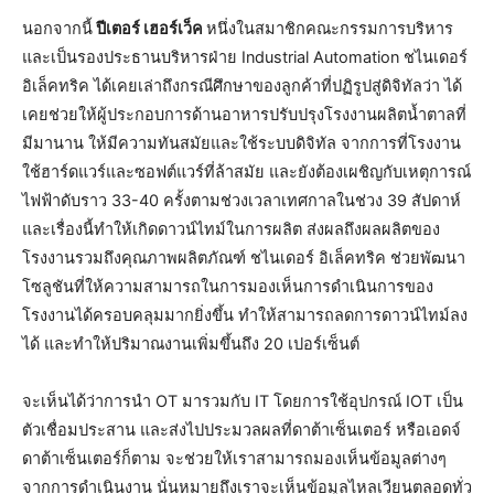
นอกจากนี้
ปีเตอร์ เฮอร์เว็ค
หนึ่งในสมาชิกคณะกรรมการบริหาร
และเป็นรองประธานบริหารฝ่าย Industrial Automation ชไนเดอร์
อิเล็คทริค ได้เคยเล่าถึงกรณีศึกษาของลูกค้าที่ปฏิรูปสู่ดิจิทัลว่า ได้
เคยช่วยให้ผู้ประกอบการด้านอาหารปรับปรุงโรงงานผลิตน้ำตาลที่
มีมานาน ให้มีความทันสมัยและใช้ระบบดิจิทัล จากการที่โรงงาน
ใช้ฮาร์ดแวร์และซอฟต์แวร์ที่ล้าสมัย และยังต้องเผชิญกับเหตุการณ์
ไฟฟ้าดับราว 33-40 ครั้งตามช่วงเวลาเทศกาลในช่วง 39 สัปดาห์
และเรื่องนี้ทำให้เกิดดาวน์ไทม์ในการผลิต ส่งผลถึงผลผลิตของ
โรงงานรวมถึงคุณภาพผลิตภัณฑ์ ชไนเดอร์ อิเล็คทริค ช่วยพัฒนา
โซลูชันที่ให้ความสามารถในการมองเห็นการดำเนินการของ
โรงงานได้ครอบคลุมมากยิ่งขึ้น ทำให้สามารถลดการดาวน์ไทม์ลง
ได้ และทำให้ปริมาณงานเพิ่มขึ้นถึง 20 เปอร์เซ็นต์
จะเห็นได้ว่าการนำ OT มารวมกับ IT โดยการใช้อุปกรณ์ IOT เป็น
ตัวเชื่อมประสาน และส่งไปประมวลผลที่ดาต้าเซ็นเตอร์ หรือเอดจ์
ดาต้าเซ็นเตอร์ก็ตาม จะช่วยให้เราสามารถมองเห็นข้อมูลต่างๆ
จากการดำเนินงาน นั่นหมายถึงเราจะเห็นข้อมูลไหลเวียนตลอดทั่ว