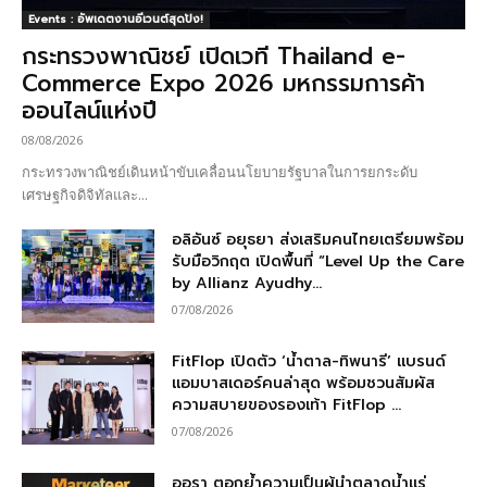
Events : อัพเดตงานอีเวนต์สุดปัง!
กระทรวงพาณิชย์ เปิดเวที Thailand e-
Commerce Expo 2026 มหกรรมการค้า
ออนไลน์แห่งปี
08/08/2026
กระทรวงพาณิชย์เดินหน้าขับเคลื่อนนโยบายรัฐบาลในการยกระดับ
เศรษฐกิจดิจิทัลและ...
อลิอันซ์ อยุธยา ส่งเสริมคนไทยเตรียมพร้อม
รับมือวิกฤต เปิดพื้นที่ “Level Up the Care
by Allianz Ayudhy...
07/08/2026
FitFlop เปิดตัว ‘น้ำตาล-ทิพนารี’ แบรนด์
แอมบาสเดอร์คนล่าสุด พร้อมชวนสัมผัส
ความสบายของรองเท้า FitFlop ...
07/08/2026
ออรา ตอกย้ำความเป็นผู้นำตลาดน้ำแร่