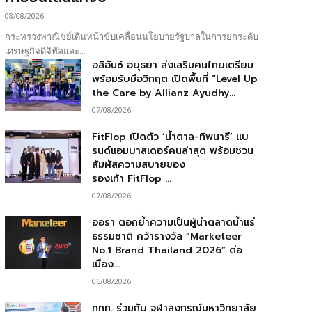
08/08/2026
กระทรวงพาณิชย์เดินหน้าขับเคลื่อนนโยบายรัฐบาลในการยกระดับ
เศรษฐกิจดิจิทัลและ...
อลิอันซ์ อยุธยา ส่งเสริมคนไทยเตรียม
พร้อมรับมือวิกฤต เปิดพื้นที่ “Level Up
the Care by Allianz Ayudhy...
07/08/2026
FitFlop เปิดตัว ‘น้ำตาล-ทิพนารี’ แบ
รนด์แอมบาสเดอร์คนล่าสุด พร้อมชวน
สัมผัสความสบายของ
รองเท้า FitFlop ...
07/08/2026
ออรา ตอกย้ำความเป็นผู้นำตลาดน้ำแร่
ธรรมชาติ คว้ารางวัล “Marketeer
No.1 Brand Thailand 2026” ต่อ
เนื่อง...
06/08/2026
ททท. ร่วมกับ จุฬาลงกรณ์มหาวิทยาลัย