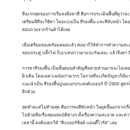
สิ่งแรกสุดของการเริ่มลงมือทาสี คือการประเมินพื้นที่ดูว่าจ
เตรียมสีที่จะใช้ทา โดยแบ่งเป็น สีรองพื้น และสีทับหน้า โดย
สอบถามจากร้านค้าได้เลย
เมื่อเตรียมของพร้อมหมดแล้ว ต่อมาก็ให้ทำการทำความสะอาด ป
ขอบประตู ปลั๊กไฟ ก็เอาเทปกาวมาแปะกันเลอะ แล้วจึงทา สี
การทาสีรองพื้น เป็นขั้นตอนสำคัญที่หลายท่านอาจจะไม่เคย
ผิวเดิม โดยเฉพาะผนังเก่ามากๆ โอกาสที่จะเกิดปัญหาก็มีมา
แนะนำเป็น สีรองพื้นปูนอเนกประสงค์เบเยอร์ บี-2900 สูตรน
อีกด้วย
สุดท้ายแต่ไม่ท้ายสุด คือการลงสีทับหน้า ในยุคนี้นอกจากเรื
ไปด้วยคือเรื่องคุณสมบัติต่างๆ ทั้งเรื่องความสะอาด และคว
เหล่านี้ คงต้องยกให้ “สีเบเยอร์ชิลด์ แอนตี้ไวรัส” เลย