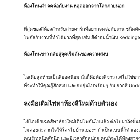
ห้องโทนดำ จดจ่อกับงาน หลุดออกจากโลกภายนอก
ที่สุดของสีห้องสำหรับสายดาร์กที่อยากจดจ่อกับงาน ชนิ
โฟกัสกับงานที่ทำได้มากที่สุด เช่น สีดำอมน้ำเงิน Keddin
ห้องโทนขาว กลับสู่จุดเริ่มต้นของความสงบ
ไอเดียสุดท้ายเป็นสียอดนิยม นั่นก็คือห้องสีขาว แต่ไม่
ที่จะทำให้คุณรู้สึกสงบ และอบอุ่นไปพร้อมๆ กัน จากสี U
ลงมือเติมไฟทาห้องสีใหม่ด้วยตัวเอง
ได้ไอเดียเฉดสีทาห้องใหม่เติมไฟกันไปแล้ว ต่อไปมาถึงขั
ไม่ค่อยสะดวกใจให้ใครไปบ้านเยอะๆ ถ้าเป็นแบบนี้ก็ทำเอง
คุณรู้เทคนิคสักนิด และมีเวลาสักหน่อย คุณก็จะได้ห้องสวยๆ ท