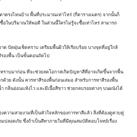
ะทาตรงไหนบ้าง พื้นที่ประมาณเท่าไหร่ (กี่ตารางเมตร) จากนั้นก็
ซื้อในปริมาณให้พอดี ในส่วนนี้ใครไม่รู้จะซื้อเท่าไหร่ สามารถ
ัดฝุ่นเช็ดคราบ เตรียมพื้นผิวให้เรียบร้อย บางจุดที่อยู่ใกล้
รองพื้น เป็นขั้นตอนถัดไป
ทราบมาก่อน ที่จะช่วยลดโอกาสเกิดปัญหาสีที่อาจเกิดขึ้นจากพื้น
กด้วย ดังนั้น ควรทาสีรองพื้นก่อนเสมอ สำหรับการทาสีรองพื้น
้ำ กลิ่นอ่อนแห้งไว และมีเนื้อสีขาว ช่วยกลบรอยต่างๆ บนผนังได้
่องความสวยงามที่เป็นหัวใจหลักของการทาสีแล้ว สิ่งที่ต้องดูควบคู่
ามปลอดภัย ซึ่งถ้าเป็นสีทาภายในที่มีคุณสมบัติตอบโจทย์เรื่อง