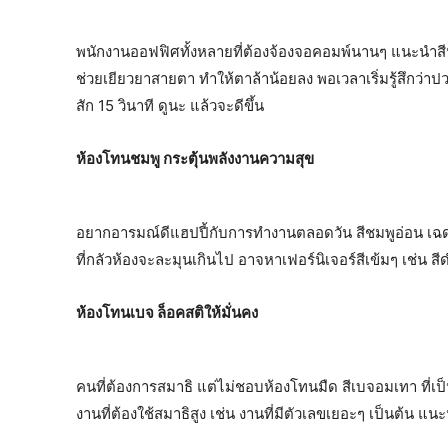
พนักงานออฟฟิศทั้งหลายที่ต้องจ้องจอคอมพ์นานๆ แนะนำสีนี้
ช่วยเยียวยาสายตา ทำให้ตาล้าน้อยลง พอเวลาเริ่มรู้สึกว่
สัก 15 วินาที ดูนะ แล้วจะดีขึ้น
ห้องโทนชมพู กระตุ้นพลังงานความสุข
อยากอารมณ์ดีแฮปปี้กับการทำงานตลอดวัน สีชมพูอ่อน เฉด
ที่กลัวห้องจะละมุนเกินไป อาจหาเฟอร์นิเจอร์สีเข้มๆ เช่น 
ห้องโทนเบจ ล็อคสติให้มั่นคง
คนที่ต้องการสมาธิ แต่ไม่ชอบห้องโทนมืด สีเบจอมเทา ที่เป
งานที่ต้องใช้สมาธิสูง เช่น งานที่มีตัวเลขเยอะๆ เป็นต้