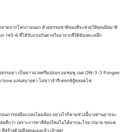
ดตัดขาดจากโลกภายนอก ด้วยธรรมชาติของสีจะช่วยให้คุณมีสมาธิ
gton 145-6 ที่ได้รับแรงบันดาลใจมาจากสีใต้ท้องทะเลลึก
ใช่ขาวธรรมดา เป็นขาวนวลครีมอ่อนๆ อมชมพู เฉด OW-3-3 Pongee
ndertone แสนสบายตา ไม่ขาวจ้ารีเฟลกซ์สู้หลอดไฟ
้นตอนการลงมือแปลงโฉมห้อง อย่างไรก็ตามช่วงนี้บางท่านอาจจะ
เลยดีกว่า เพราะการทาสีห้องใหม่ไม่ได้ยากอะไรมากมาย ขอแค่
ี่สร้างด้วยมือคุณเองแล้ว เอ้าลุย!