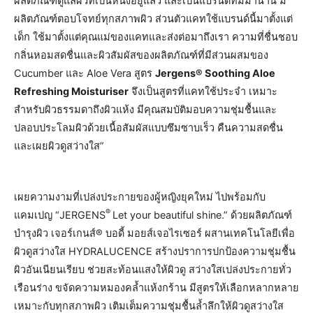
ผลิตภัณฑ์ดูแลผิวที่เป็นหนึ่งอยู่แล้ว และเป็นแบรนด์ที่มีมานาน มี
ผลิตภัณฑ์ตอบโจทย์ทุกสภาพผิว ส่วนตัวแคทใช้แบรนด์นี้มาตั้งแต่
เด็ก ใช้มาตั้งแต่คุณแม่ของแคทและส่งต่อมาถึงเรา ความที่ชื่นชอบ
กลิ่นหอมสดชื่นและผิวสัมผัสของผลิตภัณฑ์ที่มีส่วนผสมของ
Cucumber และ Aloe Vera สูตร
Jergens® Soothing Aloe
Refreshing Moisturiser
จึงเป็นสูตรที่แคทใช้ประจำ เหมาะ
สำหรับผิวธรรมดาถึงผิวแห้ง มีคุณสมบัติมอบความชุ่มชื้นและ
ปลอบประโลมผิวด้วยเนื้อสัมผัสแบบซึมซาบเร็ว คืนความสดชื่น
และเผยผิวดูสว่างใส”
เผยความงามที่เปล่งประกายของผู้หญิงยุคใหม่ ไปพร้อมกับ
®
แคมเปญ “JERGENS
Let your beautiful shine.” ด้วยผลิตภัณฑ์
บำรุงผิว เจอร์เกนส์® บอดี้ มอยส์เจอไรเซอร์ ผสานเทคโนโลยีเพื่อ
ผิวดูสว่างใส HYDRALUCENCE สร้างปราการปกป้องความชุ่มชื้น
ผิวอันเนียนเรียบ ช่วยสะท้อนแสงให้ผิวดู สว่างใสเปล่งประกายทั่ว
เรือนร่าง ขจัดความหมองคล้ำแห้งกร้าน มีสูตรให้เลือกหลากหลาย
เหมาะกับทุกสภาพผิว เติมเต็มความชุ่มชื้นล้ำลึกให้ผิวดูสว่างใส