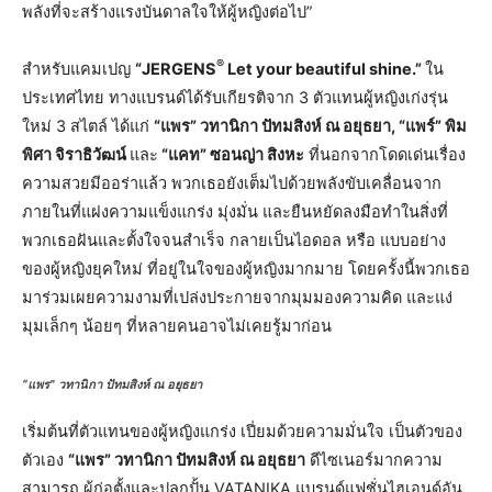
พลังที่จะสร้างแรงบันดาลใจให้ผู้หญิงต่อไป”
®
สำหรับแคมเปญ
“JERGENS
Let your beautiful shine.”
ใน
ประเทศไทย ทางแบรนด์ได้รับเกียรติจาก 3 ตัวแทนผู้หญิงเก่งรุ่น
ใหม่ 3 สไตล์ ได้แก่
“แพร” วทานิกา ปัทมสิงห์ ณ อยุธยา, “แพร์” พิม
พิศา จิราธิวัฒน์
และ
“แคท” ซอนญ่า สิงหะ
ที่นอกจากโดดเด่นเรื่อง
ความสวยมีออร่าแล้ว พวกเธอยังเต็มไปด้วยพลังขับเคลื่อนจาก
ภายในที่แฝงความแข็งแกร่ง มุ่งมั่น และยืนหยัดลงมือทำในสิ่งที่
พวกเธอฝันและตั้งใจจนสำเร็จ กลายเป็นไอดอล หรือ แบบอย่าง
ของผู้หญิงยุคใหม่ ที่อยู่ในใจของผู้หญิงมากมาย โดยครั้งนี้พวกเธอ
มาร่วมเผยความงามที่เปล่งประกายจากมุมมองความคิด และแง่
มุมเล็กๆ น้อยๆ ที่หลายคนอาจไม่เคยรู้มาก่อน
“แพร” วทานิกา ปัทมสิงห์ ณ อยุธยา
เริ่มต้นที่ตัวแทนของผู้หญิงแกร่ง เปี่ยมด้วยความมั่นใจ เป็นตัวของ
ตัวเอง
“แพร” วทานิกา ปัทมสิงห์ ณ อยุธยา
ดีไซเนอร์มากความ
สามารถ ผู้ก่อตั้งและปลุกปั้น VATANIKA แบรนด์แฟชั่นไฮเอนด์อัน