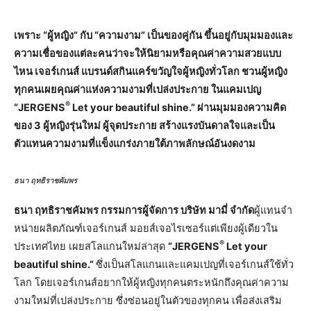
เพราะ “ผู้หญิง” กับ “ความงาม” เป็นของคู่กัน ขึ้นอยู่กับมุมมองและ
ความเชื่อของแต่ละคนว่าจะให้นิยามหรือคุณค่าความสวยแบบ
ไหน เจอร์เกนส์ แบรนด์สกินแคร์ขวัญใจผู้หญิงทั่วโลก ชวนผู้หญิง
ทุกคนเผยคุณค่าแห่งความงามที่เปล่งประกาย ในแคมเปญ
®
“JERGENS
Let your beautiful shine.” ผ่านมุมมองความคิด
ของ 3 ผู้หญิงรุ่นใหม่ ผู้จุดประกาย สร้างแรงบันดาลใจและเป็น
ตัวแทนความงามที่แข็งแกร่งภายใต้ภาพลักษณ์อันงดงาม
ธนา ฤทธิราชคัมพร
ธนา ฤทธิราชคัมพร กรรมการผู้จัดการ บริษัท มามี่ จำกัด
ผู้แทนจํา
หน่ายผลิตภัณฑ์เจอร์เกนส์ มอยส์เจอไรเซอร์แต่เพียงผู้เดียวใน
®
ประเทศไทย เผยสโลแกนใหม่ล่าสุด
“JERGENS
Let your
beautiful shine.”
ซึ่งเป็นสโลแกนและแคมเปญที่เจอร์เกนส์ใช้ทั่ว
โลก โดยเจอร์เกนส์อยากให้ผู้หญิงทุกคนตระหนักถึงคุณค่าความ
งามใหม่ที่เปล่งประกาย ซึ่งซ่อนอยู่ในตัวของทุกคน เพื่อส่งเสริม