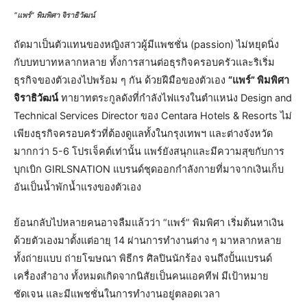
“แพร์” พิมพิศา จิราธิวัฒน์
ถัดมาเป็นตัวแทนของหญิงสาวผู้มีแพชชั่น (passion) ไม่หยุดนิ่ง
กับบทบาทหลากหลาย ทั้งการสานต่อธุรกิจครอบครัวและริเริ่ม
ธุรกิจของตัวเองไปพร้อม ๆ กัน ด้วยฝีมือของตัวเอง
“แพร์” พิมพิศา
จิราธิวัฒน์
ทายาทตระกูลดังที่กำลังไฟแรงในตำแหน่ง Design and
Technical Services Director ของ Centara Hotels & Resorts ไม่
เพียงธุรกิจครอบครัวที่ต้องดูแลทั้งในกรุงเทพฯ และต่างจังหวัด
มากกว่า 5-6 โปรเจ็คต์เท่านั้น แพร์ยังสนุกและมีความสุขกับการ
บุกเบิก GIRLSNATION แบรนด์ชุดออกกำลังกายที่มาจากเงินเก็บ
อันเป็นน้ำพักน้ำแรงของตัวเอง
ย้อนกลับไปหลายคนอาจลืมแล้วว่า “แพร์” พิมพิศา เริ่มต้นหาเงิน
ด้วยตัวเองมาตั้งแต่อายุ 14 ผ่านการทำงานต่าง ๆ มาหลากหลาย
ทั้งถ่ายแบบ ถ่ายโฆษณา พิธีกร ศิลปินนักร้อง จนถึงปั้นแบรนด์
เครื่องสำอาง ทั้งหมดเกิดจากนิสัยเป็นคนแอคทีฟ มีเป้าหมาย
ชัดเจน และมีแพชชั่นในการทำงานอยู่ตลอดเวลา