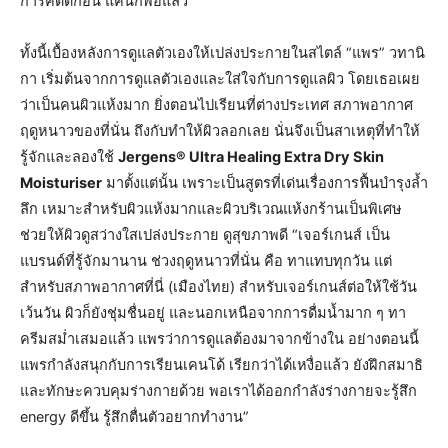
การคิดดีก่อน แค่นี้ก็พอแล้ว”
ทั้งนี้เบื้องหลังการดูแลตัวเองให้เปล่งประกายในสไตล์ “แพร” วทานิ
กา เริ่มต้นจากการดูแลตัวเองและใส่ใจกับการดูแลผิว โดยเธอเผย
ว่าเป็นคนผิวแห้งมาก ยิ่งตอนไปเรียนที่ต่างประเทศ สภาพอากาศ
ฤดูหนาวของที่นั่น ถึงกับทำให้ผิวลอกเลย นั่นจึงเป็นสาเหตุที่ทำให้
รู้จักและลองใช้
Jergens® Ultra Healing Extra Dry Skin
Moisturiser
มาตั้งแต่นั้น เพราะเป็นสูตรที่เด่นเรื่องการฟื้นบำรุงล้ำ
ลึก เหมาะสำหรับผิวแห้งมากและผิวบริเวณแห้งกร้านเป็นพิเศษ
ช่วยให้ผิวดูสว่างใสเปล่งประกาย ดูสุขภาพดี “เจอร์เกนส์ เป็น
แบรนด์ที่รู้จักมานาน ช่วงฤดูหนาวที่นั่น คือ ทาแทบทุกวัน แต่
สำหรับสภาพอากาศที่นี่ (เมืองไทย) สำหรับเจอร์เกนส์ต่อให้ใช้วัน
เว้นวัน ผิวก็ยังชุ่มชื่นอยู่ และนอกเหนือจากการดื่มน้ำมาก ๆ ทา
ครีมสม่ำเสมอแล้ว แพรว่าการดูแลต้องมาจากข้างใน อย่างตอนนี้
แพรกำลังสนุกกับการเรียนเคนโด้ เรียกว่าได้เหงื่อแล้ว ยังฝึกสมาธิ
และทักษะควบคุมร่างกายด้วย พอเราได้ออกกำลังร่างกายจะรู้สึก
energy ดีขึ้น รู้สึกตื่นตัวอยากทำงาน”