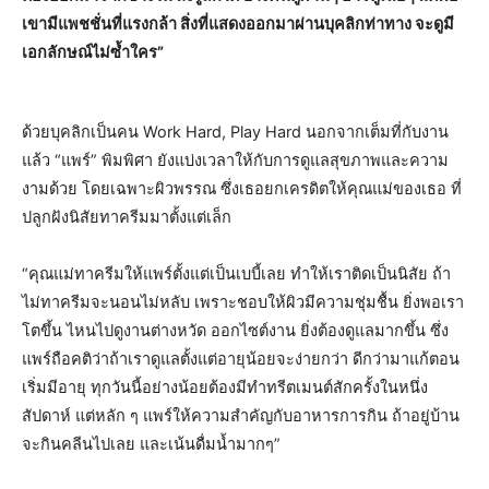
เขามีแพชชั่นที่แรงกล้า สิ่งที่แสดงออกมาผ่านบุคลิกท่าทาง จะดูมี
เอกลักษณ์ไม่ซ้ำใคร”
ด้วยบุคลิกเป็นคน Work Hard, Play Hard นอกจากเต็มที่กับงาน
แล้ว “แพร์” พิมพิศา ยังแบ่งเวลาให้กับการดูแลสุขภาพและความ
งามด้วย โดยเฉพาะผิวพรรณ ซึ่งเธอยกเครดิตให้คุณแม่ของเธอ ที่
ปลูกฝังนิสัยทาครีมมาตั้งแต่เล็ก
“คุณแม่ทาครีมให้แพร์ตั้งแต่เป็นเบบี้เลย ทำให้เราติดเป็นนิสัย ถ้า
ไม่ทาครีมจะนอนไม่หลับ เพราะชอบให้ผิวมีความชุ่มชื้น ยิ่งพอเรา
โตขึ้น ไหนไปดูงานต่างหวัด ออกไซต์งาน ยิ่งต้องดูแลมากขึ้น ซึ่ง
แพร์ถือคติว่าถ้าเราดูแลตั้งแต่อายุน้อยจะง่ายกว่า ดีกว่ามาแก้ตอน
เริ่มมีอายุ ทุกวันนี้อย่างน้อยต้องมีทำทรีตเมนต์สักครั้งในหนึ่ง
สัปดาห์ แต่หลัก ๆ แพร์ให้ความสำคัญกับอาหารการกิน ถ้าอยู่บ้าน
จะกินคลีนไปเลย และเน้นดื่มน้ำมากๆ”