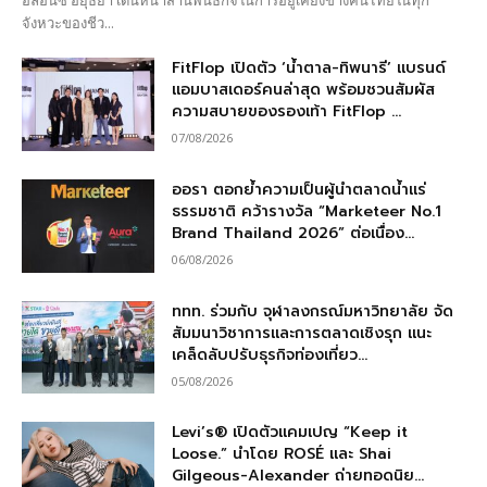
อลิอันซ์ อยุธยา เดินหน้าสานพันธกิจในการอยู่เคียงข้างคนไทยในทุก
จังหวะของชีว...
FitFlop เปิดตัว ‘น้ำตาล-ทิพนารี’ แบรนด์
แอมบาสเดอร์คนล่าสุด พร้อมชวนสัมผัส
ความสบายของรองเท้า FitFlop ...
07/08/2026
ออรา ตอกย้ำความเป็นผู้นำตลาดน้ำแร่
ธรรมชาติ คว้ารางวัล “Marketeer No.1
Brand Thailand 2026” ต่อเนื่อง...
06/08/2026
ททท. ร่วมกับ จุฬาลงกรณ์มหาวิทยาลัย จัด
สัมมนาวิชาการและการตลาดเชิงรุก แนะ
เคล็ดลับปรับธุรกิจท่องเที่ยว...
05/08/2026
Levi’s® เปิดตัวแคมเปญ “Keep it
Loose.” นำโดย ROSÉ และ Shai
Gilgeous-Alexander ถ่ายทอดนิย...