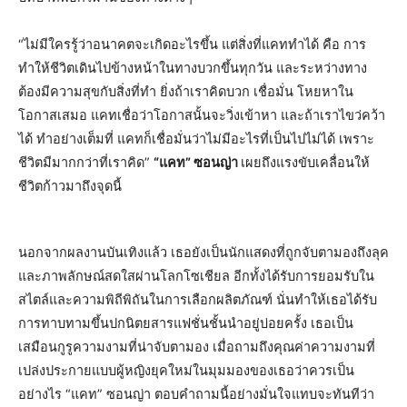
“ไม่มีใครรู้ว่าอนาคตจะเกิดอะไรขึ้น แต่สิ่งที่แคททำได้ คือ การ
ทำให้ชีวิตเดินไปข้างหน้าในทางบวกขึ้นทุกวัน และระหว่างทาง
ต้องมีความสุขกับสิ่งที่ทำ ยิ่งถ้าเราคิดบวก เชื่อมั่น โหยหาใน
โอกาสเสมอ แคทเชื่อว่าโอกาสนั้นจะวิ่งเข้าหา และถ้าเราไขว่คว้า
ได้ ทำอย่างเต็มที่ แคทก็เชื่อมั่นว่าไม่มีอะไรที่เป็นไปไม่ได้ เพราะ
ชีวิตมีมากกว่าที่เราคิด”
“แคท” ซอนญ่า
เผยถึงแรงขับเคลื่อนให้
ชีวิตก้าวมาถึงจุดนี้
นอกจากผลงานบันเทิงแล้ว เธอยังเป็นนักแสดงที่ถูกจับตามองถึงลุค
และภาพลักษณ์สดใสผ่านโลกโซเชียล อีกทั้งได้รับการยอมรับใน
สไตล์และความพิถีพิถันในการเลือกผลิตภัณฑ์ นั่นทำให้เธอได้รับ
การทาบทามขึ้นปกนิตยสารแฟชั่นชั้นนำอยู่บ่อยครั้ง เธอเป็น
เสมือนกูรูความงามที่น่าจับตามอง เมื่อถามถึงคุณค่าความงามที่
เปล่งประกายแบบผู้หญิงยุคใหม่ในมุมมองของเธอว่าควรเป็น
อย่างไร “แคท” ซอนญ่า ตอบคำถามนี้อย่างมั่นใจแทบจะทันทีว่า