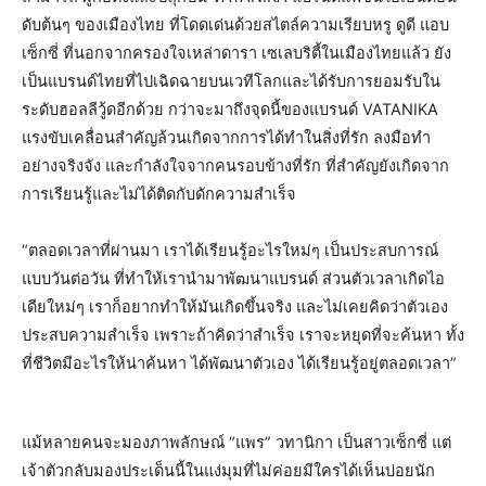
ดับต้นๆ ของเมืองไทย ที่โดดเด่นด้วยสไตล์ความเรียบหรู ดูดี แอบ
เซ็กซี่ ที่นอกจากครองใจเหล่าดารา เซเลบริตี้ในเมืองไทยแล้ว ยัง
เป็นแบรนด์ไทยที่ไปเฉิดฉายบนเวทีโลกและได้รับการยอมรับใน
ระดับฮอลลีวู้ดอีกด้วย กว่าจะมาถึงจุดนี้ของแบรนด์ VATANIKA
แรงขับเคลื่อนสำคัญล้วนเกิดจากการได้ทำในสิ่งที่รัก ลงมือทำ
อย่างจริงจัง และกำลังใจจากคนรอบข้างที่รัก ที่สำคัญยังเกิดจาก
การเรียนรู้และไม่ได้ติดกับดักความสำเร็จ
“ตลอดเวลาที่ผ่านมา เราได้เรียนรู้อะไรใหม่ๆ เป็นประสบการณ์
แบบวันต่อวัน ที่ทำให้เรานำมาพัฒนาแบรนด์ ส่วนตัวเวลาเกิดไอ
เดียใหม่ๆ เราก็อยากทำให้มันเกิดขึ้นจริง และไม่เคยคิดว่าตัวเอง
ประสบความสำเร็จ เพราะถ้าคิดว่าสำเร็จ เราจะหยุดที่จะค้นหา ทั้ง
ที่ชีวิตมีอะไรให้น่าค้นหา ได้พัฒนาตัวเอง ได้เรียนรู้อยู่ตลอดเวลา”
แม้หลายคนจะมองภาพลักษณ์ “แพร” วทานิกา เป็นสาวเซ็กซี่ แต่
เจ้าตัวกลับมองประเด็นนี้ในแง่มุมที่ไม่ค่อยมีใครได้เห็นบ่อยนัก