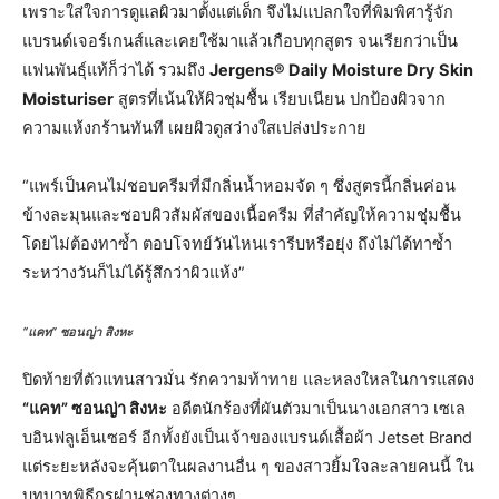
เพราะใส่ใจการดูแลผิวมาตั้งแต่เด็ก จึงไม่แปลกใจที่พิมพิศารู้จัก
แบรนด์เจอร์เกนส์และเคยใช้มาแล้วเกือบทุกสูตร จนเรียกว่าเป็น
แฟนพันธุ์แท้ก็ว่าได้ รวมถึง
Jergens® Daily Moisture Dry Skin
Moisturiser
สูตรที่เน้นให้ผิวชุ่มชื้น เรียบเนียน ปกป้องผิวจาก
ความแห้งกร้านทันที เผยผิวดูสว่างใสเปล่งประกาย
“แพร์เป็นคนไม่ชอบครีมที่มีกลิ่นน้ำหอมจัด ๆ ซึ่งสูตรนี้กลิ่นค่อน
ข้างละมุนและชอบผิวสัมผัสของเนื้อครีม ที่สำคัญให้ความชุ่มชื้น
โดยไม่ต้องทาซ้ำ ตอบโจทย์วันไหนเรารีบหรือยุ่ง ถึงไม่ได้ทาซ้ำ
ระหว่างวันก็ไม่ได้รู้สึกว่าผิวแห้ง”
“แคท” ซอนญ่า สิงหะ
ปิดท้ายที่ตัวแทนสาวมั่น รักความท้าทาย และหลงใหลในการแสดง
“แคท” ซอนญ่า สิงหะ
อดีตนักร้องที่ผันตัวมาเป็นนางเอกสาว เซเล
บอินฟลูเอ็นเซอร์ อีกทั้งยังเป็นเจ้าของแบรนด์เสื้อผ้า Jetset Brand
แต่ระยะหลังจะคุ้นตาในผลงานอื่น ๆ ของสาวยิ้มใจละลายคนนี้ ใน
บทบาทพิธีกรผ่านช่องทางต่างๆ