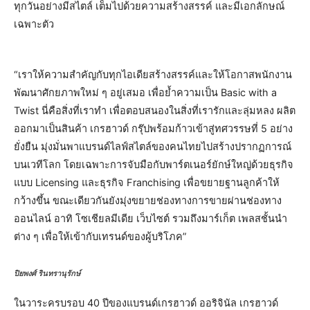
ทุกวันอย่างมีสไตล์ เต็มไปด้วยความสร้างสรรค์ และมีเอกลักษณ์
เฉพาะตัว
“เราให้ความสำคัญกับทุกไอเดียสร้างสรรค์และให้โอกาสพนักงาน
พัฒนาศักยภาพใหม่ ๆ อยู่เสมอ เพื่อย้ำความเป็น Basic with a
Twist นี่คือสิ่งที่เราทำ เพื่อตอบสนองในสิ่งที่เรารักและลุ่มหลง ผลิต
ออกมาเป็นสินค้า เกรฮาวด์ กรุ๊ปพร้อมก้าวเข้าสู่ทศวรรษที่ 5 อย่าง
ยั่งยืน มุ่งมั่นพาแบรนด์ไลฟ์สไตล์ของคนไทยไปสร้างปรากฏการณ์
บนเวทีโลก โดยเฉพาะการจับมือกับพาร์ตเนอร์ยักษ์ใหญ่ด้วยธุรกิจ
แบบ Licensing และธุรกิจ Franchising เพื่อขยายฐานลูกค้าให้
กว้างขึ้น ขณะเดียวกันยังมุ่งขยายช่องทางการขายผ่านช่องทาง
ออนไลน์ อาทิ โซเชียลมีเดีย เว็บไซต์ รวมถึงมาร์เก็ต เพลสชั้นนำ
ต่าง ๆ เพื่อให้เข้ากับเทรนด์ของผู้บริโภค”
ปิยพงศ์ รินทรานุรักษ์
ในวาระครบรอบ 40 ปีของแบรนด์เกรฮาวด์ ออริจินัล เกรฮาวด์