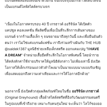
แบรนด์ที่ผสมสองสิ่งนี้เข้าด้วยกัน จนถึงปัจจุบันเกรฮาวด์เติบโตจน
เป็นแบรนด์ไลฟ์สไตล์ครบวงจร
“เนื่องในโอกาสครบรอบ 40 ปี เกรฮาวด์ ออริจินัล ได้เปิดตัว
แคปซูล คอลเลคชั่น ที่ผลิตขึ้นเพื่อเป็นที่ระลึกการเดินทางของ
แบรนด์ จากร้านเสื้อเล็ก ๆ จนขยายมาถึงทุกวันนี้ และเพื่อยืนยันตัว
ตนว่า เราไม่ใช่แค่แบรนด์แฟชั่น เราจึงร่วมสร้างฝันกับ THE HUB
@saidek1387 มูลนิธิช่วยเหลือเด็กสตรีต ออกแคมเปญ
“I HAVE
A DREAM”
จำหน่ายเสื้อยืดที่ระลึกในโอกาสพิเศษนี้ โดยนำราย
ได้หลังหักค่าใช้จ่ายบริจาคให้มูลนิธิดังกล่าว ไม่เพียงเท่านี้ ยังเปิด
โอกาสให้เด็กเร่ร่อนแถวหัวลำโพงมาเป็นนายแบบนางแบบรับเชิญ
เพื่อแสดงออกถึงความเท่าเทียมและการให้โอกาสอีกด้วย”
นอกจากนี้ ยังเปิดตัวกลุ่มผลิตภัณฑ์ใหม่ในชื่อ
ออริจินัล เกรฮาวด์
(Original Greyhound) เสื้อผ้าสไตล์สตรีตที่อิงกับวัฒนธรรมดนตรี
ในรูปแบบที่เข้าถึงง่าย เหมาะกับคนรุ่นใหม่ จะเห็นว่า โลโก้ของออ