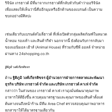
ริจินัล เกรฮาวด์ มีที่มาจากเกรฮาวด์ที่กลับหัวกับคำว่าออริจินัล
เพื่อแสดงให้เห็นว่านี่คืออีกมุมหรืออีกด้านของแบรนด์ เป็นความ
ขบถอย่างมีศิลปะ
เช่นเดียวกับแบรนด์สไมลี่ฮาวด์ ที่เพิ่งเปิดตัวกลุ่มผลิตภัณฑ์ในหมวด
น้ำหอม รองเท้า และสินค้ากีฬา นอกจากนี้ ยังต้อนรับการกลับมา
ของแอนิมอล เฮ้าส์ (Animal House) ที่ร่วมกับซีพี ออลล์ จำหน่าย
ผ่านทาง 24shopping.co.th
ฐิติภูมิ วงศ์เกียรติขจร
ด้าน
ฐิติภูมิ วงศ์เกียรติขจร ผู้อำนวยการฝ่ายการตลาดและพัฒนา
ธุรกิจ บริษัท เกรฮาวด์ จำกัด และบริษัท เกรฮาวด์ คาเฟ่ จำกัด
กล่าวว่า ในส่วนของ เกรฮาวด์ คาเฟ่ เรามุ่งมั่นพัฒนาคุณภาพ
อาหารให้ดียิ่งขึ้น ควบคุมมาตรฐานและคุณภาพของสินค้าตั้งแต่
ต้นทางจนถึงหน้าร้าน มีทีม Area Chef ตรวจสอบคุณภาพอาหาร
ทุกสาขาให้ได้มาตรฐานเดียวกัน