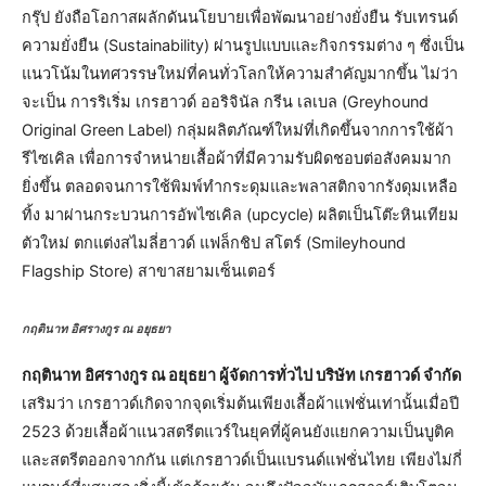
กรุ๊ป ยังถือโอกาสผลักดันนโยบายเพื่อพัฒนาอย่างยั่งยืน รับเทรนด์
ความยั่งยืน (Sustainability) ผ่านรูปแบบและกิจกรรมต่าง ๆ ซึ่งเป็น
แนวโน้มในทศวรรษใหม่ที่คนทั่วโลกให้ความสำคัญมากขึ้น ไม่ว่า
จะเป็น การริเริ่ม เกรฮาวด์ ออริจินัล กรีน เลเบล (Greyhound
Original Green Label) กลุ่มผลิตภัณฑ์ใหม่ที่เกิดขึ้นจากการใช้ผ้า
รีไซเคิล เพื่อการจำหน่ายเสื้อผ้าที่มีความรับผิดชอบต่อสังคมมาก
ยิ่งขึ้น ตลอดจนการใช้พิมพ์ทำกระดุมและพลาสติกจากรังดุมเหลือ
ทิ้ง มาผ่านกระบวนการอัพไซเคิล (upcycle) ผลิตเป็นโต๊ะหินเทียม
ตัวใหม่ ตกแต่งสไมลี่ฮาวด์ แฟล็กชิป สโตร์ (Smileyhound
Flagship Store) สาขาสยามเซ็นเตอร์
กฤตินาท อิศรางกูร ณ อยุธยา
กฤตินาท อิศรางกูร ณ อยุธยา ผู้จัดการทั่วไป บริษัท เกรฮาวด์ จำกัด
เสริมว่า เกรฮาวด์เกิดจากจุดเริ่มต้นเพียงเสื้อผ้าแฟชั่นเท่านั้นเมื่อปี
2523 ด้วยเสื้อผ้าแนวสตรีตแวร์ในยุคที่ผู้คนยังแยกความเป็นบูติค
และสตรีตออกจากกัน แต่เกรฮาวด์เป็นแบรนด์แฟชั่นไทย เพียงไม่กี่