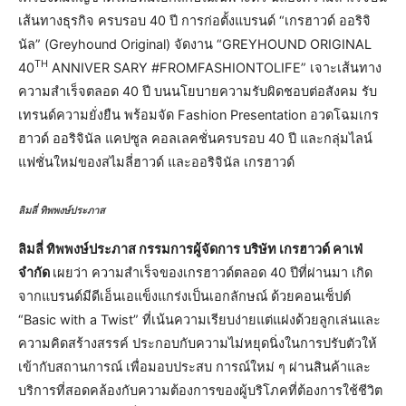
เส้นทางธุรกิจ ครบรอบ 40 ปี การก่อตั้งแบรนด์ “เกรฮาวด์ ออริจิ
นัล” (Greyhound Original) จัดงาน “GREYHOUND ORIGINAL
TH
40
ANNIVER SARY #FROMFASHIONTOLIFE” เจาะเส้นทาง
ความสำเร็จตลอด 40 ปี บนนโยบายความรับผิดชอบต่อสังคม รับ
เทรนด์ความยั่งยืน พร้อมจัด Fashion Presentation อวดโฉมเกร
ฮาวด์ ออริจินัล แคปซูล คอลเลคชั่นครบรอบ 40 ปี และกลุ่มไลน์
แฟชั่นใหม่ของสไมลี่ฮาวด์ และออริจินัล เกรฮาวด์
ลิมลี่ ทิพพงษ์ประภาส
ลิมลี่ ทิพพงษ์ประภาส กรรมการผู้จัดการ บริษัท เกรฮาวด์ คาเฟ่
จำกัด
เผยว่า ความสำเร็จของเกรฮาวด์ตลอด 40 ปีที่ผ่านมา เกิด
จากแบรนด์มีดีเอ็นเอแข็งแกร่งเป็นเอกลักษณ์ ด้วยคอนเซ็ปต์
“Basic with a Twist” ที่เน้นความเรียบง่ายแต่แฝงด้วยลูกเล่นและ
ความคิดสร้างสรรค์ ประกอบกับความไม่หยุดนิ่งในการปรับตัวให้
เข้ากับสถานการณ์ เพื่อมอบประสบ การณ์ใหม่ ๆ ผ่านสินค้าและ
บริการที่สอดคล้องกับความต้องการของผู้บริโภคที่ต้องการใช้ชีวิต