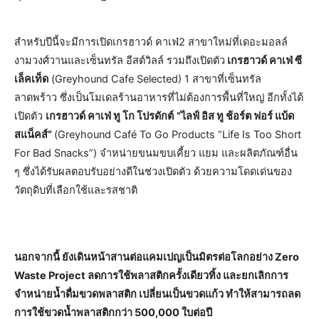
สำหรับปีนี้จะมีการเปิดเกรฮาวด์ คาเฟ่2 สาขาใหม่ที่เดอะมอลล์
งามวงศ์วานและเซ็นทรัล อีสต์วิลล์ รวมถึงเปิดตัว
เกรฮาวด์ คาเฟ่ ซี
เล็คเท็ด
(Greyhound Cafe Selected) 1 สาขาที่เซ็นทรัล
ลาดพร้าว ซึ่งเป็นโมเดลร้านอาหารที่ไม่ต้องการพื้นที่ใหญ่ อีกทั้งได้
เปิดตัว
เกรฮาวด์ คาเฟ่ ทู โก โปรดักต์
“ไลฟ์ อิส ทู ช้อร์ต ฟอร์ แบ้ด
สแน็คส์”
(Greyhound Café To Go Products “Life Is Too Short
For Bad Snacks”) จำหน่ายขนมขบเคี้ยว แยม และผลิตภัณฑ์อื่น
ๆ ซึ่งได้รับผลตอบรับอย่างดีในช่วงเปิดตัว ด้วยความโดดเด่นของ
วัตถุดิบที่เลือกใช้และรสชาติ
นอกจากนี้ ยังเดินหน้าสานต่อแคมเปญเป็นมิตรต่อโลกอย่าง Zero
Waste Project ลดการใช้พลาสติกครั้งเดียวทิ้ง และยกเลิกการ
จำหน่ายน้ำดื่มขวดพลาสติก เปลี่ยนเป็นขวดแก้ว ทำให้สามารถลด
การใช้ขวดน้ำพลาสติกกว่า 500,000 ใบต่อปี