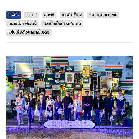
TAGS
LOFT
ลอฟท์
ลอฟท์ ชั้น 2
วง BLACKPINK
สยามดิสคัฟเวอรี่
เปิดตัวเป็นที่แรกในไทย
แผ่นเสียงไวนิลอัลบั้มเต็ม