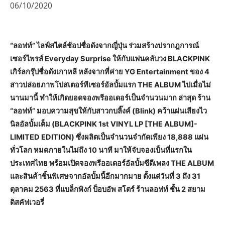
06/10/2020
“ลอฟท์” ไลฟ์สไตล์ช้อปชื่อดังจากญี่ปุ่น ร่วมสร้างปรากฎการณ์
เซอร์ไพรส์ Everyday Surprise ให้กับแฟนคลับวง BLACKPINK
เกิร์ลกรุ๊ปชื่อดังเกาหลี หลังจากที่ค่าย YG Entertainment ของ 4
สาวปล่อยภาพโปสเตอร์ทีเซอร์อัลบั้มแรก THE ALBUM ไปเมื่อไม่
นานมานี้ ทำให้เกิดยอดจองพรีออเดอร์เป็นจำนวนมาก ล่าสุด ร้าน
“ลอฟท์” มอบความสุขให้กับสาวกบลิ๊งค์ (Blink) คว้าแผ่นเสียงไว
นิลอัลบั้มเต็ม (BLACKPINK 1st VINYL LP [THE ALBUM]-
LIMITED EDITION) ซึ่งผลิตเป็นจำนวนจำกัดเพียง 18,888 แผ่น
ทั่วโลก หมดภายในไม่ถึง 10 นาที มาให้จับจองเป็นที่แรกใน
ประเทศไทย พร้อมเปิดจองพรีออเดอร์อัลบั้มซีดีเพลง THE ALBUM
และสินค้าชิ้นพิเศษจากอัลบั้มนี้อีกมากมาย ตั้งแต่วันที่ 3 ถึง 31
ตุลาคม 2563 ที่แบล็กพิงก์ ป็อบอัพ สโตร์ ร้านลอฟท์ ชั้น 2 สยาม
ดิสคัฟเวอรี่