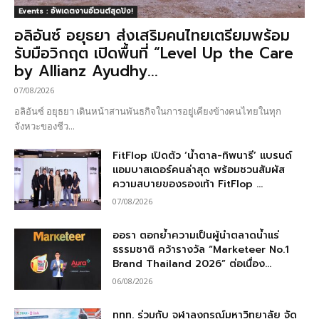
Events : อัพเดตงานอีเวนต์สุดปัง!
อลิอันซ์ อยุธยา ส่งเสริมคนไทยเตรียมพร้อม
รับมือวิกฤต เปิดพื้นที่ “Level Up the Care
by Allianz Ayudhy...
07/08/2026
อลิอันซ์ อยุธยา เดินหน้าสานพันธกิจในการอยู่เคียงข้างคนไทยในทุก
จังหวะของชีว...
FitFlop เปิดตัว ‘น้ำตาล-ทิพนารี’ แบรนด์
แอมบาสเดอร์คนล่าสุด พร้อมชวนสัมผัส
ความสบายของรองเท้า FitFlop ...
07/08/2026
ออรา ตอกย้ำความเป็นผู้นำตลาดน้ำแร่
ธรรมชาติ คว้ารางวัล “Marketeer No.1
Brand Thailand 2026” ต่อเนื่อง...
06/08/2026
ททท. ร่วมกับ จุฬาลงกรณ์มหาวิทยาลัย จัด