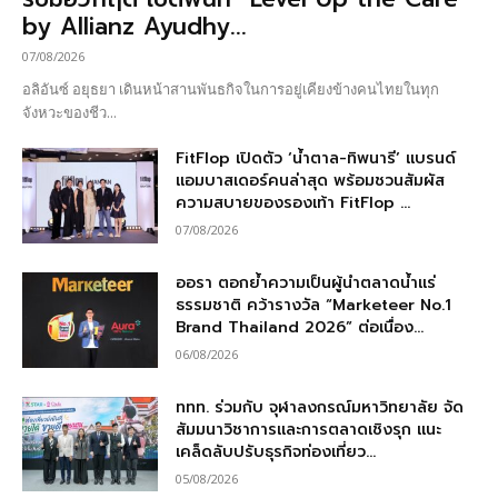
by Allianz Ayudhy...
07/08/2026
อลิอันซ์ อยุธยา เดินหน้าสานพันธกิจในการอยู่เคียงข้างคนไทยในทุก
จังหวะของชีว...
FitFlop เปิดตัว ‘น้ำตาล-ทิพนารี’ แบรนด์
แอมบาสเดอร์คนล่าสุด พร้อมชวนสัมผัส
ความสบายของรองเท้า FitFlop ...
07/08/2026
ออรา ตอกย้ำความเป็นผู้นำตลาดน้ำแร่
ธรรมชาติ คว้ารางวัล “Marketeer No.1
Brand Thailand 2026” ต่อเนื่อง...
06/08/2026
ททท. ร่วมกับ จุฬาลงกรณ์มหาวิทยาลัย จัด
สัมมนาวิชาการและการตลาดเชิงรุก แนะ
เคล็ดลับปรับธุรกิจท่องเที่ยว...
05/08/2026