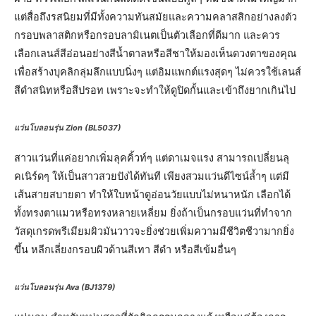
แต่สื่อถึงรสนิยมที่มีทั้งความทันสมัยและความคลาสสิกอย่างลงตัว
กรอบพลาสติกหรือกรอบลามิเนตเป็นตัวเลือกที่ดีมาก และควร
เลือกเลนส์สีอ่อนอย่างสีน้ำตาลหรือสีชาให้มองเห็นดวงตาของคุณ
เพื่อสร้างบุคลิกลุ่มลึกแบบนิ่งๆ แต่อิมแพกต์แรงสุดๆ ไม่ควรใช้เลนส์
สีดำสนิทหรือสีปรอท เพราะจะทำให้ดูปิดกั้นและเข้าถึงยากเกินไป
แว่นโบลอนรุ่น Zion (BL5037)
สาวแว่นที่แค่อยากเพิ่มลุคคิ้วท์ๆ แต่ดาเมจแรง สามารถเปลี่ยนลุ
คเนิร์ดๆ ให้เป็นสาวสวยปังได้ทันที เพียงสวมแว่นดีไซน์ล้ำๆ แต่มี
เส้นสายสบายตา ทำให้ใบหน้าดูอ่อนวัยแบบไม่หนาหนัก เลือกได้
ทั้งทรงตาแมวหรือทรงหลายเหลี่ยม ยิ่งถ้าเป็นกรอบแว่นที่ทำจาก
วัสดุเกรดพรีเมียมผิวมันวาวจะยิ่งช่วยเพิ่มความมีชีวิตชีวามากยิ่ง
ขึ้น หลีกเลี่ยงกรอบผิวด้านสีเทา สีดำ หรือสีเข้มอื่นๆ
แว่นโบลอนรุ่น Ava (BJ1379)