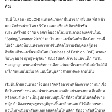
ด้วย
วันนี้ โบลอน (BOLON) แบรนด์แว่นตาชั้นนำจากฝรั่งเศส ที่นำเข้า
และจัดจำหน่ายโดย บริษัท เอสเอสซีลอร์ ดิสทริบิวชั่น
(ประเทศไทย) จํากัด ขอจัดเต็มอวดโฉมแว่นตาคอลเลคชั่นใหม่
“Spring/Summer 2020” เอาใจเหล่าแฟชั่นนิสต้าเมืองไทย งานนี้
ได้เจ้าแม่ตัวท็อปแห่งวงการแฟชั่นที่ติดโผรายชื่อบุคคลผู้ทรง
อิทธิพลด้านแฟชั่นระดับโลก (Business of Fashion: BoF) มาสดๆ
ร้อนๆ อย่าง ญาญ่า-อุรัสยา สเปอร์บันด์ เจ้าของแฮชแท็ก #แว่น
ของญาญ่า มาแนะนำทริคการเลือกแว่นตาที่เหมาะกับไลฟ์สไตล์ให้
เก๋ไก๋กันแบบไม่มีเอาต์ แบบนี้หนุ่มสาวสายแฟจะพลาดได้ไง!
เริ่มต้นด้วยแว่นตาเอาใจนักธุรกิจหรืออาชีพที่ต้องการความน่าเชื่อ
ถือในการทำงาน แนะนำแว่นทรงคลาสสิกอย่างทรงกลม สี่เหลี่ยม
หรือกลมรี เพราะเป็นรูปทรงแบบยูนิเซ็กส์ที่สวมใส่ได้ไม่ติดทั้งชาย
หญิง ถ้าต้องการดูหรูหราภูมิฐานขึ้นมาอีกหน่อย ก็ให้เลือกกรอบ
แว่นไทเทเนียมหรือสแตนเลสสตีลในโทนสีดำ สีทอง หรือสีน้ำตาล