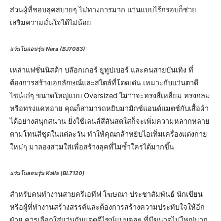
ส่วนผู้ที่ชอบลุคสบายๆ ไม่ทางการมาก แว่นแบบไร้กรอบก็ช่วย
เสริมความมั่นใจได้ไม่น้อย
แว่นโบลอนรุ่น Nara (BJ7083)
เหล่าแฟชั่นนิสต้า บล๊อกเกอร์ ยูทูปเบอร์ และคนสายบันเทิง ที่
ต้องการสร้างเอกลักษณ์และสไตล์ที่โดดเด่น เหมาะกับแว่นตาดี
ไซน์เก๋ๆ ขนาดใหญ่แบบ Oversized ไม่ว่าจะทรงสี่เหลี่ยม ทรงกลม
หรือทรงแคทอาย คุณก็สามารถหยิบมามิกซ์แอนด์แมตช์กับเสื้อผ้า
ได้อย่างสนุกสนาน ยิ่งใช้เลนส์สีสันสดใสก็จะเพิ่มความหลากหลาย
ตามโทนสีชุดในแต่ละวัน ทำให้คุณกล้าหยิบไอเท็มเครื่องแต่งกาย
ใหม่ๆ มาลองสวมใส่เพื่อสร้างลุคที่ไม่ซ้ำใครได้มากขึ้น
แว่นโบลอนรุ่น Kaila (BL7120)
สำหรับคนทำงานสายครีเอทีฟ โฆษณา ประชาสัมพันธ์ นักเขียน
หรือผู้ที่ทำงานสร้างสรรค์และต้องการสร้างความประทับใจให้อีก
ฝ่าย ควรเลือกใส่แว่นกันแดดดีไซน์แบบคูลๆ ที่มีขนาดไม่ใหญ่มาก