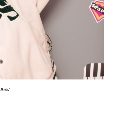
Are.”