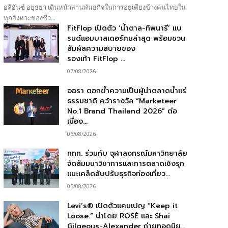
อลิอันซ์ อยุธยา เดินหน้าสานพันธกิจในการอยู่เคียงข้างคนไทยใน
ทุกจังหวะของชีว...
FitFlop เปิดตัว ‘น้ำตาล-ทิพนารี’ แบ
รนด์แอมบาสเดอร์คนล่าสุด พร้อมชวน
สัมผัสความสบายของ
รองเท้า FitFlop ...
07/08/2026
ออรา ตอกย้ำความเป็นผู้นำตลาดน้ำแร่
ธรรมชาติ คว้ารางวัล “Marketeer
No.1 Brand Thailand 2026” ต่อ
เนื่อง...
06/08/2026
ททท. ร่วมกับ จุฬาลงกรณ์มหาวิทยาลัย
จัดสัมมนาวิชาการและการตลาดเชิงรุก
แนะเคล็ดลับปรับธุรกิจท่องเที่ยว...
05/08/2026
Levi’s® เปิดตัวแคมเปญ “Keep it
Loose.” นำโดย ROSÉ และ Shai
Gilgeous-Alexander ถ่ายทอดนิย...