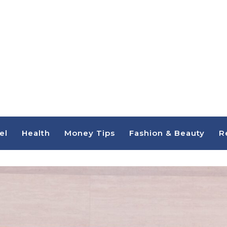
el
Health
Money Tips
Fashion & Beauty
R