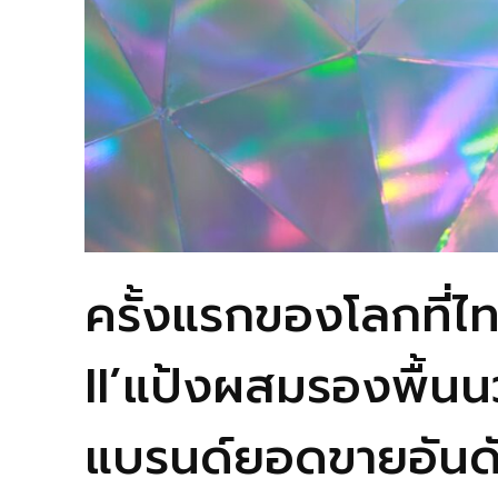
ครั้งแรกของโลกที
II’แป้งผสมรองพื้นนว
แบรนด์ยอดขายอันดั