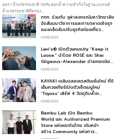
ออรา น้ำแร่ธรรมชาติ 100% ตอกย้ำความสำเร็จในฐานะแบรนด์
น้ำแร่ธรรมชาติที่ครอง...
ททท. ร่วมกับ จุฬาลงกรณ์มหาวิทยาลัย
จัดสัมมนาวิชาการและการตลาดเชิงรุก
แนะเคล็ดลับปรับธุรกิจท่องเที่ยว...
05/08/2026
Levi’s® เปิดตัวแคมเปญ “Keep it
Loose.” นำโดย ROSÉ และ Shai
Gilgeous-Alexander ถ่ายทอดนิย...
05/08/2026
KAYAKI เฉลิมฉลองเดสติเนชั่นใหม่ ที่ดิ
เอ็มควอเทียร์เปิดตัวเซ็ตเมนูใหม่
‘Toyosu’ เสิร์ฟ 4 วัตถุดิบล้ำค...
05/08/2026
Bambu Lab เปิด Bambu
World และ Authorized Premium
Store แห่งแรกในไทย เดินหน้า
สร้าง Community แห่งการ...