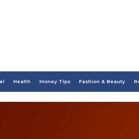
el
Health
Money Tips
Fashion & Beauty
R