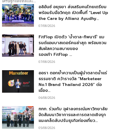
เศรษฐกิจดิจิทัลและ...
อลิอันซ์ อยุธยา ส่งเสริมคนไทยเตรียม
พร้อมรับมือวิกฤต เปิดพื้นที่ “Level Up
the Care by Allianz Ayudhy...
07/08/2026
FitFlop เปิดตัว ‘น้ำตาล-ทิพนารี’ แบ
รนด์แอมบาสเดอร์คนล่าสุด พร้อมชวน
สัมผัสความสบายของ
รองเท้า FitFlop ...
07/08/2026
ออรา ตอกย้ำความเป็นผู้นำตลาดน้ำแร่
ธรรมชาติ คว้ารางวัล “Marketeer
No.1 Brand Thailand 2026” ต่อ
เนื่อง...
06/08/2026
ททท. ร่วมกับ จุฬาลงกรณ์มหาวิทยาลัย
จัดสัมมนาวิชาการและการตลาดเชิงรุก
แนะเคล็ดลับปรับธุรกิจท่องเที่ยว...
05/08/2026