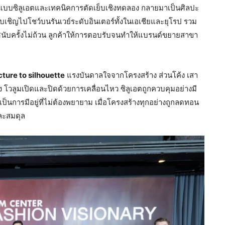
บบซิลูเอตและเทคนิคการตัดเย็บเชิงทดลอง กลายมาเป็นศิลปะ
บเชิญไปโชว์บนรันเวย์ระดับอินเตอร์ทั้งในเอเชียและยุโรป รวม
นับครั้งไม่ถ้วน ลูกค้าให้การตอบรับจนทำให้แบรนด์ขยายสาขา
ture to silhouette
แรงบันดาลใจจากโครงสร้าง ส่วนโค้ง เสา
ทาง โวลูมเปิดและปิดด้วยการเคลื่อนไหว ซิลูเอตถูกควบคุมอย่างมี
ือเป็นการมีอยู่ที่ไม่ต้องพยายาม เมื่อโครงสร้างทุกอย่างถูกลดทอน
ละสมดุล