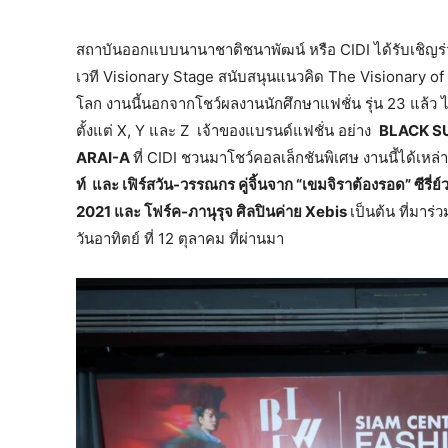
สถาบันออกแบบนานาชาติชนาพัฒน์ หรือ CIDI ได้รับเชิญร
เวที Visionary Stage สนับสนุนแนวคิด The Visionary of 
โลก งานนี้นอกจากโชว์ผลงานนักศึกษาแฟชั่น รุ่น 23 แล้ว ไฮไล
ตั้งแต่ X, Y และ Z เจ้าของแบรนด์แฟชั่น อย่าง
BLACK SU
ARAI-A
ที่ CIDI ชวนมาโชว์คอลเล็กชันพิเศษ งานนี้ได้เ
ท์ และ เฟิร์สวัน-วรรณกร คู่จิ้นจาก “เขมจิราต้องรอด” ซีรี
2021 และ โฟร์ค-ภานุรุจ ศิลปินค่าย Xebis
เป็นต้น ที่มาร
วันอาทิตย์ ที่ 12 ตุลาคม ที่ผ่านมา