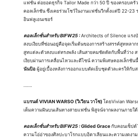
แฟชั่น ต่อยอดธุรกิจ Tailor Made กว่า 50 ปี ของครอบคร
คอลเล็กชัน ซึ่งเคยร่วมโชว์ในงานแฟชั่นวีกตั้งแต่ปี 22-
อินฟลูเอนเซอร์
คอลเล็กชั่นสำหรับ BIFW25 :
Architects of Silence แรงบ
สงบเงียบที่ซ่อนอยู่คือจุดเริ่มต้นของการสร้างสรรค์สูทห
สูทแต่ละตัวสงบแต่ทรงพลัง เส้นสายคมชัดตัดกับพื้นที่ว่าง 
เงียบผ่านการเคลื่อนไหวและดีไซน์ ความพิเศษคอลเล็กชันนี้
นันป้อ
ผู้อยู่เบื้องหลังการออกแบบตัดเย็บชุดตัวละครให้กั
…….
แบรนด์
VIVIAN WARSO
(วิเวียน วาโซ)
โดยVivian Warso 
เต็มความฝันบนเส้นทางสายแฟชั่น พิสูจน์จากผลงานภายใต้
คอลเล็กชั่นสำหรับ BIFW25 :
Glided Grace
กับคอนเซ็ปต
ความโอ่อ่าของศิลปะบาโรกแบบอิตาเลียนและความงดงามอ่