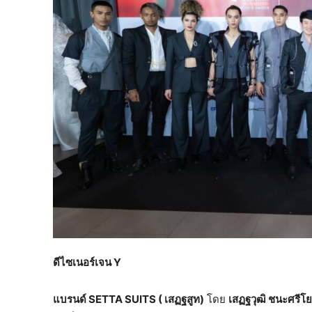
ดีไซเนอร์เจน
Y
แบรนด์
SETTA SUITS
( เสฏฐสูท)
โดย
เสฏฐวุฒิ ชนะศรีโ