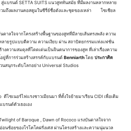
ัว สู่แบรนด์ SETTA SUITS
แนวสูททันสมัย ที่มีผลงานหลากหลาย
23 รวมถึงผลงานคอสตูมในซีรี่ย์ชื่อดังและชุดของเหล่า โซเชียล
ันดาลใจจากโครงสร้างพื้นฐานของสูทที่มีลายเส้นทรงพลัง ความ
ลากหลายรูปแบบตีความ ความเงียบ ผ่าน สถาปัตยกรรมแห่งแฟชั่น
สร้างความสมดุลที่โดดเด่นเป็นจินตนาการของสูท ที่เล่าเรื่องความ
อยู่ที่การร่วมสร้างสรรค์กับแบรนด์
Benniarth
โดย
ประกาศิต
บสวนสนุกระดับโลกอย่าง Universal Studios
ดีไซเนอร์ไฟแรงชาวเมียนมา ที่ตั้งใจย้ายมาเรียน CIDI เพื่อเติม
แบรนด์ตัวเธอเอง
์Twilight of Baroque , Dawn of Rococo แรงบันดาลใจจาก
อนช้อยของโรโคโคฝรั่งเศส ผ่านโครงสร้างและความนุ่มนวล