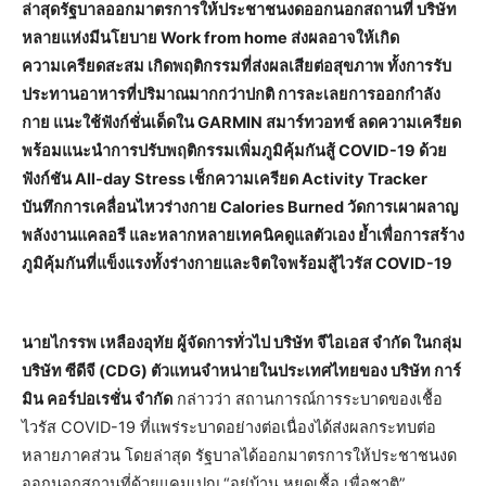
ล่าสุดรัฐบาลออกมาตรการให้ประชาชนงดออกนอกสถานที่ บริษัท
หลายแห่งมีนโยบาย Work from home ส่งผลอาจให้เกิด
ความเครียดสะสม เกิดพฤติกรรมที่ส่งผลเสียต่อสุขภาพ ทั้งการรับ
ประทานอาหารที่ปริมาณมากกว่าปกติ การละเลยการออกกำลัง
กาย แนะใช้ฟังก์ชั่นเด็ดใน GARMIN สมาร์ทวอทช์ ลดความเครียด
พร้อมแนะนำการปรับพฤติกรรมเพิ่มภูมิคุ้มกันสู้ COVID-19 ด้วย
ฟังก์ชัน All-day Stress เช็กความเครียด Activity Tracker
บันทึกการเคลื่อนไหวร่างกาย Calories Burned วัดการเผาผลาญ
พลังงานแคลอรี และหลากหลายเทคนิคดูแลตัวเอง ย้ำเพื่อการสร้าง
ภูมิคุ้มกันที่แข็งแรงทั้งร่างกายและจิตใจพร้อมสู้ไวรัส COVID-19
นายไกรรพ เหลืองอุทัย ผู้จัดการทั่วไป บริษัท จีไอเอส จำกัด ในกลุ่ม
บริษัท ซีดีจี (CDG) ตัวแทนจำหน่ายในประเทศไทยของ บริษัท การ์
มิน คอร์ปอเรชั่น จำกัด
กล่าวว่า สถานการณ์การระบาดของเชื้อ
ไวรัส COVID-19 ที่แพร่ระบาดอย่างต่อเนื่องได้ส่งผลกระทบต่อ
หลายภาคส่วน โดยล่าสุด รัฐบาลได้ออกมาตรการให้ประชาชนงด
ออกนอกสถานที่ด้วยแคมเปญ “อยู่บ้าน หยุดเชื้อ เพื่อชาติ”