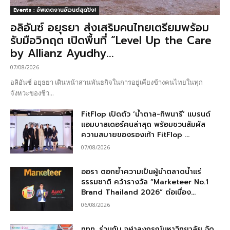
Events : อัพเดตงานอีเวนต์สุดปัง!
อลิอันซ์ อยุธยา ส่งเสริมคนไทยเตรียมพร้อม
รับมือวิกฤต เปิดพื้นที่ “Level Up the Care
by Allianz Ayudhy...
07/08/2026
อลิอันซ์ อยุธยา เดินหน้าสานพันธกิจในการอยู่เคียงข้างคนไทยในทุก
จังหวะของชีว...
FitFlop เปิดตัว ‘น้ำตาล-ทิพนารี’ แบรนด์
แอมบาสเดอร์คนล่าสุด พร้อมชวนสัมผัส
ความสบายของรองเท้า FitFlop ...
07/08/2026
ออรา ตอกย้ำความเป็นผู้นำตลาดน้ำแร่
ธรรมชาติ คว้ารางวัล “Marketeer No.1
Brand Thailand 2026” ต่อเนื่อง...
06/08/2026
ททท. ร่วมกับ จุฬาลงกรณ์มหาวิทยาลัย จัด